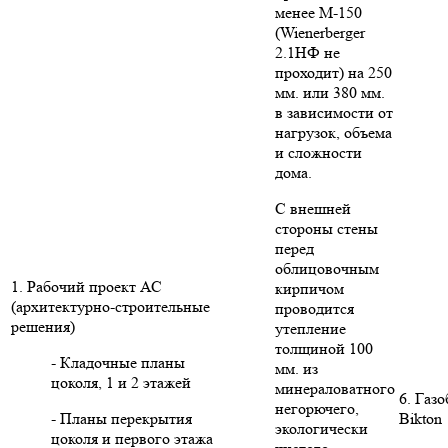
менее М-150
(Wienerberger
2.1НФ не
проходит) на 250
мм. или 380 мм.
в зависимости от
нагрузок, объема
и сложности
дома.
С внешней
стороны стены
перед
облицовочным
1. Рабочий проект АС
кирпичом
(архитектурно-строительные
проводится
решения)
утепление
толщиной 100
- Кладочные планы
мм. из
цоколя, 1 и 2 этажей
минераловатного
6. Газ
негорючего,
- Планы перекрытия
Bikton
экологически
цоколя и первого этажа