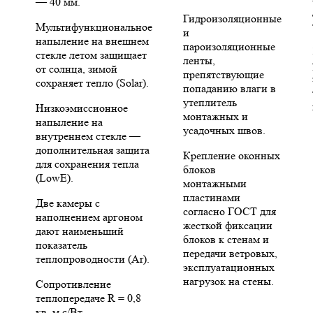
— 40 мм.
Гидроизоляционные
Мультифункциональное
и
напыление на внешнем
пароизоляционные
стекле летом защищает
ленты,
от солнца, зимой
препятствующие
сохраняет тепло (Solar).
попаданию влаги в
утеплитель
Низкоэмиссионное
монтажных и
напыление на
усадочных швов.
внутреннем стекле —
дополнительная защита
Крепление оконных
для сохранения тепла
блоков
(LowE).
монтажными
пластинами
Две камеры с
согласно ГОСТ для
наполнением аргоном
жесткой фиксации
дают наименьший
блоков к стенам и
показатель
передачи ветровых,
теплопроводности (Ar).
эксплуатационных
нагрузок на стены.
Сопротивление
теплопередаче R = 0,8
кв. м с/Вт.