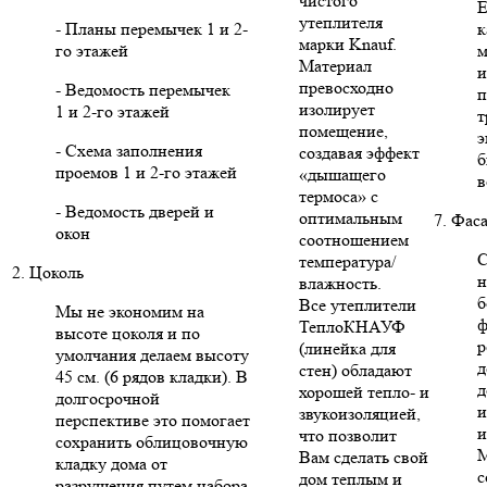
чистого
Е
утеплителя
- Планы перемычек 1 и 2-
к
марки Knauf.
го этажей
м
Материал
и
превосходно
- Ведомость перемычек
п
изолирует
1 и 2-го этажей
т
помещение,
э
- Схема заполнения
создавая эффект
б
проемов 1 и 2-го этажей
«дышащего
в
термоса» с
- Ведомость дверей и
оптимальным
7. Фас
окон
соотношением
С
температура/
2. Цоколь
н
влажность.
б
Все утеплители
Мы не экономим на
ф
ТеплоКНАУФ
высоте цоколя и по
р
(линейка для
умолчания делаем высоту
д
стен) обладают
45 см. (6 рядов кладки). В
д
хорошей тепло- и
долгосрочной
и
звукоизоляцией,
перспективе это помогает
и
что позволит
сохранить облицовочную
Вам сделать свой
кладку дома от
с
дом теплым и
разрушения путем набора