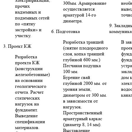
электрификации,
300мм. Армирование
необ
прочих
осуществляется
выве
надземных и
арматурой 14-го
точн
подземных сетей
диаметра.
по «пятну
9. Закладн
застройки» и
6. Подготовка
коммуника
участку.
Разработка траншей
В за
3. Проект КЖ
(снятие плодородного
проек
слоя, копка траншей
фунд
Разработка
глубиной 600 мм.)
фунд
проекта КЖ
Песчаная подушка
устр
(конструкции
100 мм.
закла
железобетонные)
Бурение свай
дом 
на основании
глубиной 2000 мм. от
элект
геологического
уровня земли,
водо
отчета. Расчет
диаметром от 300 мм.
кана
статических
в зависимости от
нагрузок на
нагрузок.
фундамент.
Пространственный
Выведение
арматурный каркас
спецификации
(диаметр 8, 14 мм).
материалов.
Выставление