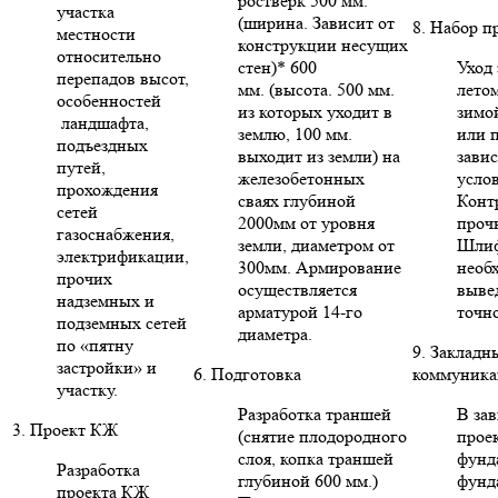
ростверк 500 мм.
участка
(ширина. Зависит от
8. Набор п
местности
конструкции несущих
относительно
стен)* 600
Уход 
перепадов высот,
мм. (высота. 500 мм.
летом
особенностей
из которых уходит в
зимо
ландшафта,
землю, 100 мм.
или п
подъездных
выходит из земли) на
зави
путей,
железобетонных
усло
прохождения
сваях глубиной
Конт
сетей
2000мм от уровня
проч
газоснабжения,
земли, диаметром от
Шлиф
электрификации,
300мм. Армирование
необ
прочих
осуществляется
выве
надземных и
арматурой 14-го
точн
подземных сетей
диаметра.
по «пятну
9. Закладн
застройки» и
6. Подготовка
коммуника
участку.
Разработка траншей
В за
3. Проект КЖ
(снятие плодородного
проек
слоя, копка траншей
фунд
Разработка
глубиной 600 мм.)
фунд
проекта КЖ