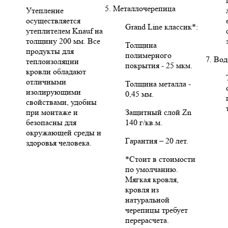
5. Металлочерепица
Утепление
осуществляется
Grand Line классик*:
утеплителем Knauf на
толщину 200 мм. Все
Толщина
продукты для
полимерного
7. Во
теплоизоляции
покрытия - 25 мкм.
кровли обладают
отличными
Толщина металла -
изолирующими
0,45 мм.
свойствами, удобны
при монтаже и
Защитный слой Zn
безопасны для
140 г/кв.м.
окружающей среды и
Гарантия – 20 лет.
здоровья человека.
*Стоит в стоимости
по умолчанию.
Мягкая кровля,
кровля из
натуральной
черепицы требует
перерасчета.