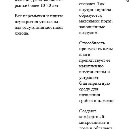
м
сгорают. Так
рынке более 10-20 лет.
внутри кирпича
образуются
Все перемычки и плиты
маленькие поры,
перекрытия утеплены,
заполненные
для отсутствия мостиков
воздухом.
холода.
Способность
пропускать пары
влаги
препятствует ее
накоплению
внутри стены и
устраняет
благоприятную
среду для
появления
грибка и плесени
Создают
комфортный
микроклимат в
доме и обладают