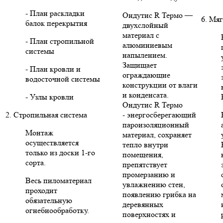
- План раскладки
Ондутис R Термо —
6. Мяг
балок перекрытия
двухслойный
материал с
- План стропильной
алюминиевым
системы
напылением.
Защищает
- План кровли и
ограждающие
водосточной системы
конструкции от влаги
и конденсата.
- Узлы кровли
Ондутис R Термо
2. Стропильная система
- энергосберегающий
пароизоляционный
Монтаж
материал, сохраняет
осуществляется
тепло внутри
только из доски 1-го
помещения,
сорта.
препятствует
промерзанию и
Весь пиломатериал
увлажнению стен,
проходит
появлению грибка на
обязательную
деревянных
огнебиообработку.
поверхностях и