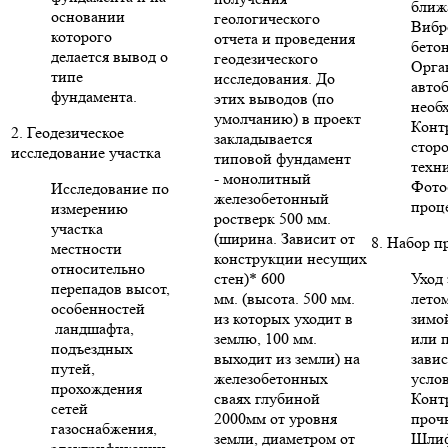
ближ
основании
геологического
Вибр
которого
отчета и проведения
бето
делается вывод о
геодезического
Орга
типе
исследования. До
авто
фундамента.
этих выводов (по
необ
умолчанию) в проект
Конт
2. Геодезическое
закладывается
стор
исследование участка
типовой фундамент
техни
- монолитный
Фото
Исследование по
железобетонный
проце
измерению
ростверк 500 мм.
участка
(ширина. Зависит от
8. Набор п
местности
конструкции несущих
относительно
стен)* 600
Уход 
перепадов высот,
мм. (высота. 500 мм.
летом
особенностей
из которых уходит в
зимо
ландшафта,
землю, 100 мм.
или п
подъездных
выходит из земли) на
зави
путей,
железобетонных
усло
прохождения
сваях глубиной
Конт
сетей
2000мм от уровня
проч
газоснабжения,
земли, диаметром от
Шлиф