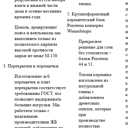
н
тихим.
влаги в нижней части
д
дома в осенне-весенние
5. Крупноформатный
с
времена года.
керамический блок
п
Poroterm концерна
л
Цоколь, армирующие
Wienerberger
и
пояса и вентканалы мы
м
выполняем только из
Прекрасное
н
полнотелого кирпича
решение для стен
р
высокой прочности
без утеплителя –
с
марки не ниже М-150.
блоки Poroterm
ц
44 и 51.
3. Перекрытия и перемычки
р
е
Теплая керамика
Изготовление ж/б
п
изготовлена из
перемычек и плит
к
натуральной
перекрытия соответствует
р
глины с
требованиям ГОСТ, что
к
добавлением
позволяет выдерживать
к
древесных
большие нагрузки. Мы
л
опилок, которые
работаем только с
э
при
надежными
п
производстве
производителями ЖБ
п
полностью
изделий, работающих на