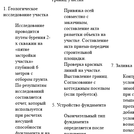
1. Геологическое
Привязка осей
исследование участка
совместно с
заказчиком,
Исследование
составление акта
проводится
разметки объекта на
путем бурения 2-
участке. Составление
х скважин на
акта приема-передачи
«пятне
строительной
застройки
площадки.
участка»
Проверка красных
7. Заливка
глубиной 6
линий на участке.
метров с
Выставление границ.
Конт
отбором грунта.
Согласование с
усло
По результатам
коттеджным поселком
зимо
исследований
(если требуется).
при 
составляется
темп
отчет, который
5. Устройство фундамента
прот
используется
доба
при расчетах
Окончательный тип
усло
несущей
фундамента
возм
способности
определяется после
похо
фундамента и на
получения