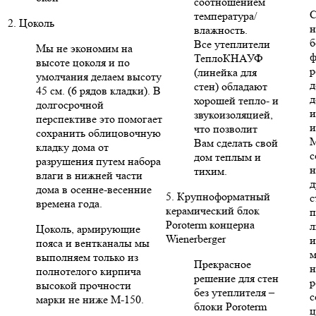
соотношением
С
температура/
2. Цоколь
н
влажность.
б
Все утеплители
Мы не экономим на
ф
ТеплоКНАУФ
высоте цоколя и по
р
(линейка для
умолчания делаем высоту
д
стен) обладают
45 см. (6 рядов кладки). В
д
хорошей тепло- и
долгосрочной
и
звукоизоляцией,
перспективе это помогает
и
что позволит
сохранить облицовочную
Вам сделать свой
кладку дома от
с
дом теплым и
разрушения путем набора
н
тихим.
влаги в нижней части
д
дома в осенне-весенние
5. Крупноформатный
с
времена года.
керамический блок
п
Poroterm концерна
л
Цоколь, армирующие
Wienerberger
и
пояса и вентканалы мы
м
выполняем только из
Прекрасное
н
полнотелого кирпича
решение для стен
р
высокой прочности
без утеплителя –
с
марки не ниже М-150.
блоки Poroterm
ц