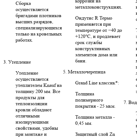
коррозии на
Сборка
металлоконструкциях.
осуществляется
бригадами плотников
Ондутис R Термо
высших разрядов,
применяется при
специализирующихся
температуре от −40 до
только на кровельных
+120°C, и продлевает
работах.
срок службы
конструктивных
элементов дома или
бани.
3. Утепление
5. Металлочерепица
Утепление
осуществляется
Grand Line классик*:
утеплителем Knauf на
толщину 200 мм. Все
Толщина
продукты для
полимерного
7. Во
теплоизоляции
покрытия - 25 мкм.
кровли обладают
отличными
Толщина металла -
изолирующими
0,45 мм.
свойствами, удобны
при монтаже и
Защитный слой Zn