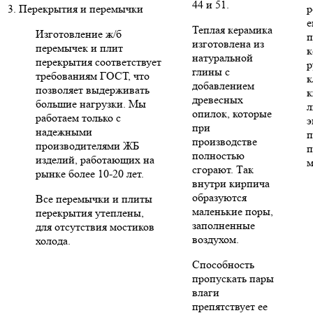
44 и 51.
3. Перекрытия и перемычки
р
е
Теплая керамика
Изготовление ж/б
п
изготовлена из
перемычек и плит
к
натуральной
перекрытия соответствует
р
глины с
требованиям ГОСТ, что
к
добавлением
позволяет выдерживать
к
древесных
большие нагрузки. Мы
л
опилок, которые
работаем только с
э
при
надежными
п
производстве
производителями ЖБ
п
полностью
изделий, работающих на
м
сгорают. Так
рынке более 10-20 лет.
внутри кирпича
образуются
Все перемычки и плиты
маленькие поры,
перекрытия утеплены,
заполненные
для отсутствия мостиков
воздухом.
холода.
Способность
пропускать пары
влаги
препятствует ее