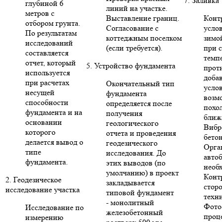
7. Заливка
глубиной 6
линий на участке.
метров с
Выставление границ.
Конт
отбором грунта.
Согласование с
усло
По результатам
коттеджным поселком
зимо
исследований
(если требуется).
при 
составляется
темп
отчет, который
5. Устройство фундамента
прот
используется
доба
при расчетах
Окончательный тип
усло
несущей
фундамента
возм
способности
определяется после
похо
фундамента и на
получения
ближ
основании
геологического
Вибр
которого
отчета и проведения
бето
делается вывод о
геодезического
Орга
типе
исследования. До
авто
фундамента.
этих выводов (по
необ
умолчанию) в проект
Конт
2. Геодезическое
закладывается
стор
исследование участка
типовой фундамент
техни
- монолитный
Фото
Исследование по
железобетонный
проце
измерению