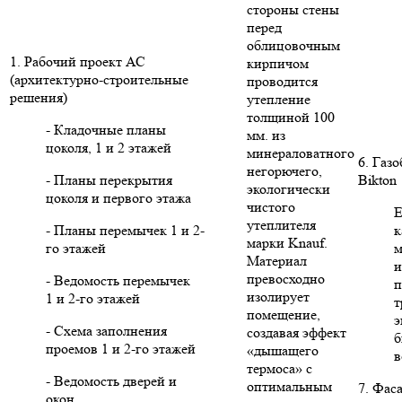
стороны стены
перед
облицовочным
1. Рабочий проект АС
кирпичом
(архитектурно-строительные
проводится
решения)
утепление
толщиной 100
- Кладочные планы
мм. из
цоколя, 1 и 2 этажей
минераловатного
6. Газ
негорючего,
- Планы перекрытия
Bikton
экологически
цоколя и первого этажа
чистого
Е
утеплителя
- Планы перемычек 1 и 2-
к
марки Knauf.
го этажей
м
Материал
и
превосходно
- Ведомость перемычек
п
изолирует
1 и 2-го этажей
т
помещение,
э
- Схема заполнения
создавая эффект
б
проемов 1 и 2-го этажей
«дышащего
в
термоса» с
- Ведомость дверей и
оптимальным
7. Фас
окон