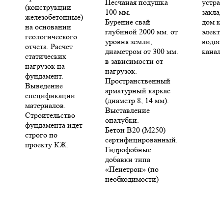
Песчаная подушка
устр
(конструкции
100 мм.
закла
железобетонные)
Бурение свай
дом 
на основании
глубиной 2000 мм. от
элект
геологического
уровня земли,
водо
отчета. Расчет
диаметром от 300 мм.
кана
статических
в зависимости от
нагрузок на
нагрузок.
фундамент.
Пространственный
Выведение
арматурный каркас
спецификации
(диаметр 8, 14 мм).
материалов.
Выставление
Строительство
опалубки.
фундамента идет
Бетон В20 (М250)
строго по
сертифицированный.
проекту КЖ.
Гидрофобные
добавки типа
«Пенетрон» (по
необходимости)