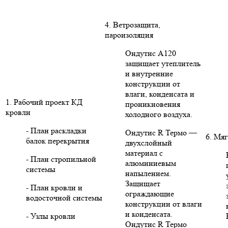
4. Ветрозащита,
пароизоляция
Ондутис А120
защищает утеплитель
и внутренние
конструкции от
влаги, конденсата и
1. Рабочий проект КД
проникновения
кровли
холодного воздуха.
- План раскладки
Ондутис R Термо —
6. Мяг
балок перекрытия
двухслойный
материал с
- План стропильной
алюминиевым
системы
напылением.
Защищает
- План кровли и
ограждающие
водосточной системы
конструкции от влаги
и конденсата.
- Узлы кровли
Ондутис R Термо