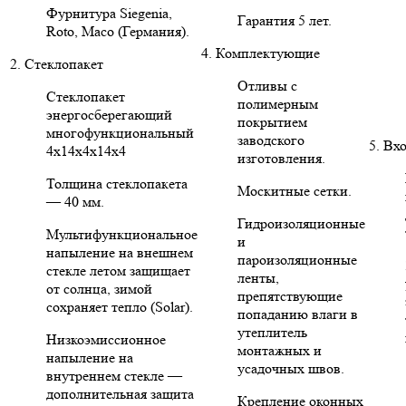
Фурнитура Siegenia,
Гарантия 5 лет.
Roto, Maco (Германия).
4. Комплектующие
2. Стеклопакет
Отливы с
Стеклопакет
полимерным
энергосберегающий
покрытием
многофункциональный
заводского
5. Вх
4х14х4х14х4
изготовления.
Толщина стеклопакета
Москитные сетки.
— 40 мм.
Гидроизоляционные
Мультифункциональное
и
напыление на внешнем
пароизоляционные
стекле летом защищает
ленты,
от солнца, зимой
препятствующие
сохраняет тепло (Solar).
попаданию влаги в
утеплитель
Низкоэмиссионное
монтажных и
напыление на
усадочных швов.
внутреннем стекле —
дополнительная защита
Крепление оконных