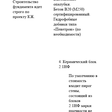
Строительство
опалубки.
фундамента идет
Бетон В20 (М250)
строго по
сертифицированный.
проекту КЖ.
Гидрофобные
добавки типа
«Пенетрон» (по
необходимости)
4. Керамический блок
2.1НФ
По умолчанию в
стоимость
входит пирог
стены,
состоящий из
блоков
2.1НФ марки
прочности не