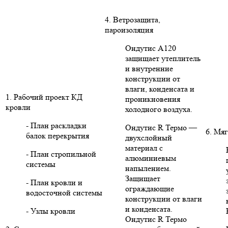
4. Ветрозащита,
пароизоляция
Ондутис А120
защищает утеплитель
и внутренние
конструкции от
влаги, конденсата и
1. Рабочий проект КД
проникновения
кровли
холодного воздуха.
- План раскладки
Ондутис R Термо —
6. Мяг
балок перекрытия
двухслойный
материал с
- План стропильной
алюминиевым
системы
напылением.
Защищает
- План кровли и
ограждающие
водосточной системы
конструкции от влаги
и конденсата.
- Узлы кровли
Ондутис R Термо