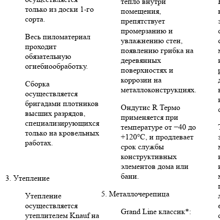
тепло внутри
только из доски 1-го
помещения,
сорта.
препятствует
промерзанию и
Весь пиломатериал
увлажнению стен,
проходит
появлению грибка на
обязательную
деревянных
огнебиообработку.
поверхностях и
коррозии на
Сборка
металлоконструкциях.
осуществляется
бригадами плотников
Ондутис R Термо
высших разрядов,
применяется при
специализирующихся
температуре от −40 до
только на кровельных
+120°C, и продлевает
работах.
срок службы
конструктивных
элементов дома или
бани.
3. Утепление
5. Металлочерепица
Утепление
осуществляется
Grand Line классик*:
утеплителем Knauf на