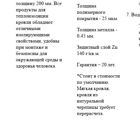
толщину 200 мм. Все
Толщина
продукты для
полимерного
7. Во
теплоизоляции
покрытия - 25 мкм.
кровли обладают
отличными
Толщина металла -
изолирующими
0,45 мм.
свойствами, удобны
при монтаже и
Защитный слой Zn
безопасны для
140 г/кв.м.
окружающей среды и
Гарантия – 20 лет.
здоровья человека.
*Стоит в стоимости
по умолчанию.
Мягкая кровля,
кровля из
натуральной
черепицы требует
перерасчета.