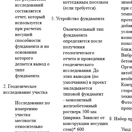
коттеджным поселком
зимо
исследований
(если требуется).
при 
составляется
темп
отчет, который
5. Устройство фундамента
прот
используется
доба
при расчетах
Окончательный тип
усло
несущей
фундамента
возм
способности
определяется после
похо
фундамента и на
получения
ближ
основании
геологического
Вибр
которого
отчета и проведения
бето
делается вывод о
геодезического
Орга
типе
исследования. До
авто
фундамента.
этих выводов (по
необ
умолчанию) в проект
Конт
2. Геодезическое
закладывается
стор
исследование участка
типовой фундамент
техни
- монолитный
Фото
Исследование по
железобетонный
проце
измерению
ростверк 500 мм.
участка
(ширина. Зависит от
8. Набор п
местности
конструкции несущих
относительно
стен)* 600
Уход 