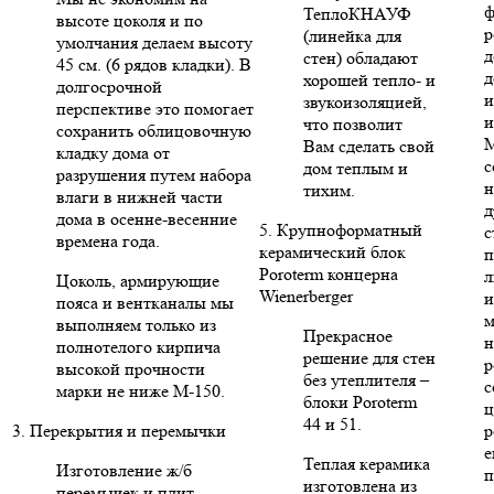
ф
ТеплоКНАУФ
высоте цоколя и по
р
(линейка для
умолчания делаем высоту
д
стен) обладают
45 см. (6 рядов кладки). В
д
хорошей тепло- и
долгосрочной
и
звукоизоляцией,
перспективе это помогает
и
что позволит
сохранить облицовочную
Вам сделать свой
кладку дома от
с
дом теплым и
разрушения путем набора
н
тихим.
влаги в нижней части
д
дома в осенне-весенние
5. Крупноформатный
с
времена года.
керамический блок
п
Poroterm концерна
л
Цоколь, армирующие
Wienerberger
и
пояса и вентканалы мы
м
выполняем только из
Прекрасное
н
полнотелого кирпича
решение для стен
р
высокой прочности
без утеплителя –
с
марки не ниже М-150.
блоки Poroterm
ц
44 и 51.
3. Перекрытия и перемычки
р
е
Теплая керамика
Изготовление ж/б
п
изготовлена из
перемычек и плит