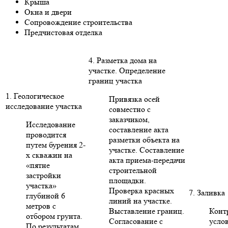
Крыша
Окна и двери
Сопровождение строительства
Предчистовая отделка
4. Разметка дома на
участке. Определение
границ участка
1. Геологическое
Привязка осей
исследование участка
совместно с
заказчиком,
Исследование
составление акта
проводится
разметки объекта на
путем бурения 2-
участке. Составление
х скважин на
акта приема-передачи
«пятне
строительной
застройки
площадки.
участка»
Проверка красных
7. Заливка
глубиной 6
линий на участке.
метров с
Выставление границ.
Конт
отбором грунта.
Согласование с
усло
По результатам