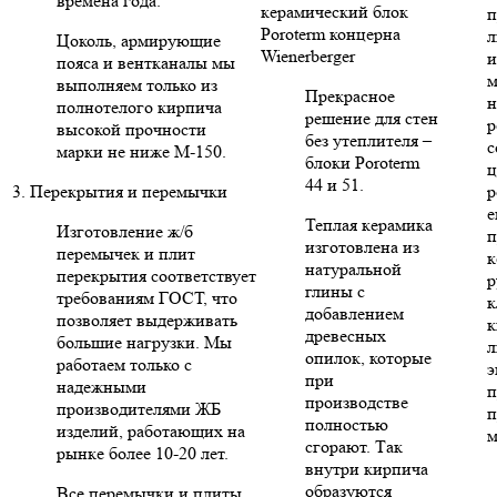
времена года.
керамический блок
п
Poroterm концерна
л
Цоколь, армирующие
Wienerberger
и
пояса и вентканалы мы
м
выполняем только из
Прекрасное
н
полнотелого кирпича
решение для стен
р
высокой прочности
без утеплителя –
с
марки не ниже М-150.
блоки Poroterm
ц
44 и 51.
3. Перекрытия и перемычки
р
е
Теплая керамика
Изготовление ж/б
п
изготовлена из
перемычек и плит
к
натуральной
перекрытия соответствует
р
глины с
требованиям ГОСТ, что
к
добавлением
позволяет выдерживать
к
древесных
большие нагрузки. Мы
л
опилок, которые
работаем только с
э
при
надежными
п
производстве
производителями ЖБ
п
полностью
изделий, работающих на
м
сгорают. Так
рынке более 10-20 лет.
внутри кирпича
образуются
Все перемычки и плиты