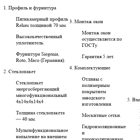
1. Профиль и фурнитура
Пятикамерный профиль
3. Монтаж окон
Rehau толщиной 70 мм.
Монтаж окон
Высококачественный
осуществляется по
уплотнитель.
ГОСТу.
Фурнитура Siegenia,
Гарантия 5 лет.
Roto, Maco (Германия).
4. Комплектующие
2. Стеклопакет
Отливы с
Стеклопакет
полимерным
энергосберегающий
покрытием
многофункциональный
заводского
5. Вх
4х14х4х14х4
изготовления.
Толщина стеклопакета
Москитные сетки.
— 40 мм.
Гидроизоляционные
Мультифункциональное
и
напыление на внешнем
пароизоляционные