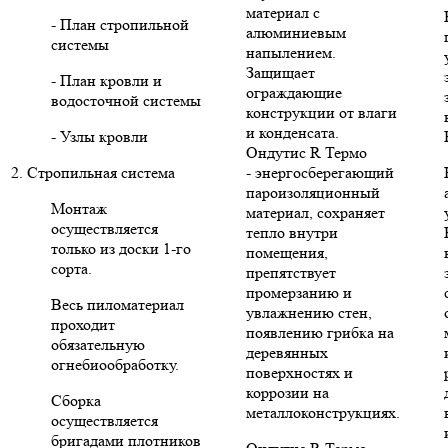
материал с
- План стропильной
алюминиевым
системы
напылением.
Защищает
- План кровли и
ограждающие
водосточной системы
конструкции от влаги
и конденсата.
- Узлы кровли
Ондутис R Термо
2. Стропильная система
- энергосберегающий
пароизоляционный
Монтаж
материал, сохраняет
осуществляется
тепло внутри
только из доски 1-го
помещения,
сорта.
препятствует
промерзанию и
Весь пиломатериал
увлажнению стен,
проходит
появлению грибка на
обязательную
деревянных
огнебиообработку.
поверхностях и
коррозии на
Сборка
металлоконструкциях.
осуществляется
бригадами плотников