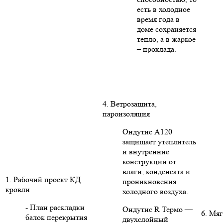
есть в холодное
время года в
доме сохраняется
тепло, а в жаркое
– прохлада.
4. Ветрозащита,
пароизоляция
Ондутис А120
защищает утеплитель
и внутренние
конструкции от
влаги, конденсата и
1. Рабочий проект КД
проникновения
кровли
холодного воздуха.
- План раскладки
Ондутис R Термо —
6. Мяг
балок перекрытия
двухслойный