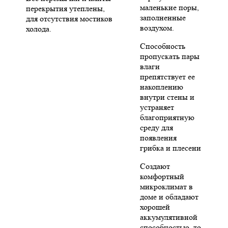
маленькие поры,
перекрытия утеплены,
заполненные
для отсутствия мостиков
воздухом.
холода.
Способность
пропускать пары
влаги
препятствует ее
накоплению
внутри стены и
устраняет
благоприятную
среду для
появления
грибка и плесени
Создают
комфортный
микроклимат в
доме и обладают
хорошей
аккумулятивной
способностью, то