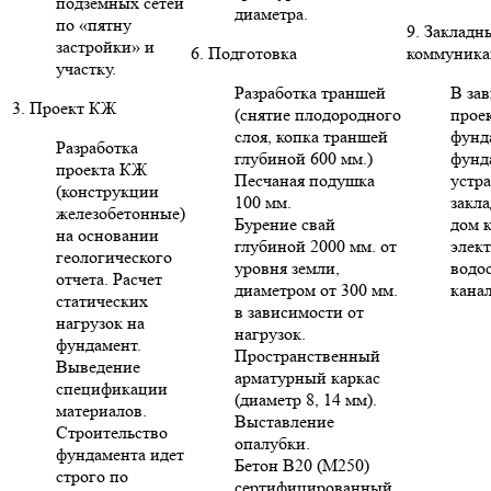
подземных сетей
диаметра.
по «пятну
9. Закладн
застройки» и
6. Подготовка
коммуника
участку.
Разработка траншей
В за
3. Проект КЖ
(снятие плодородного
проек
слоя, копка траншей
фунд
Разработка
глубиной 600 мм.)
фунд
проекта КЖ
Песчаная подушка
устр
(конструкции
100 мм.
закла
железобетонные)
Бурение свай
дом 
на основании
глубиной 2000 мм. от
элект
геологического
уровня земли,
водо
отчета. Расчет
диаметром от 300 мм.
кана
статических
в зависимости от
нагрузок на
нагрузок.
фундамент.
Пространственный
Выведение
арматурный каркас
спецификации
(диаметр 8, 14 мм).
материалов.
Выставление
Строительство
опалубки.
фундамента идет
Бетон В20 (М250)
строго по
сертифицированный.