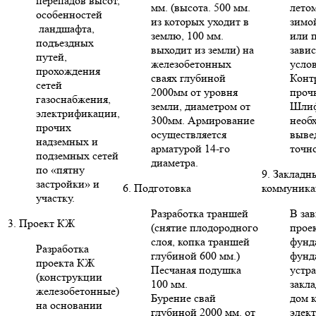
перепадов высот,
мм. (высота. 500 мм.
летом
особенностей
из которых уходит в
зимо
ландшафта,
землю, 100 мм.
или п
подъездных
выходит из земли) на
зави
путей,
железобетонных
усло
прохождения
сваях глубиной
Конт
сетей
2000мм от уровня
проч
газоснабжения,
земли, диаметром от
Шлиф
электрификации,
300мм. Армирование
необ
прочих
осуществляется
выве
надземных и
арматурой 14-го
точн
подземных сетей
диаметра.
по «пятну
9. Закладн
застройки» и
6. Подготовка
коммуника
участку.
Разработка траншей
В за
3. Проект КЖ
(снятие плодородного
проек
слоя, копка траншей
фунд
Разработка
глубиной 600 мм.)
фунд
проекта КЖ
Песчаная подушка
устр
(конструкции
100 мм.
закла
железобетонные)
Бурение свай
дом 
на основании
глубиной 2000 мм. от
элект