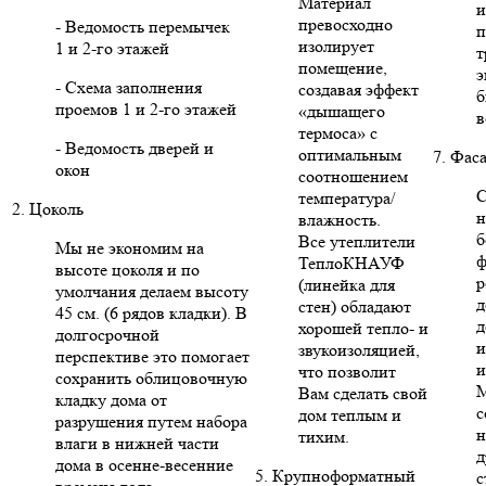
Материал
и
превосходно
- Ведомость перемычек
п
изолирует
1 и 2-го этажей
т
помещение,
э
- Схема заполнения
создавая эффект
б
проемов 1 и 2-го этажей
«дышащего
в
термоса» с
- Ведомость дверей и
оптимальным
7. Фас
окон
соотношением
С
температура/
2. Цоколь
н
влажность.
б
Все утеплители
Мы не экономим на
ф
ТеплоКНАУФ
высоте цоколя и по
р
(линейка для
умолчания делаем высоту
д
стен) обладают
45 см. (6 рядов кладки). В
д
хорошей тепло- и
долгосрочной
и
звукоизоляцией,
перспективе это помогает
и
что позволит
сохранить облицовочную
Вам сделать свой
кладку дома от
с
дом теплым и
разрушения путем набора
н
тихим.
влаги в нижней части
д
дома в осенне-весенние
5. Крупноформатный
с