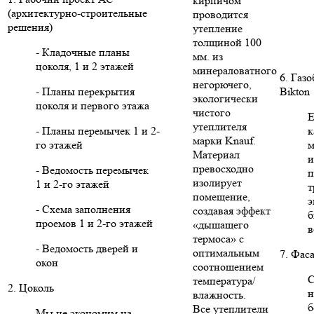
кирпичом
(архитектурно-строительные
проводится
решения)
утепление
толщиной 100
- Кладочные планы
мм. из
цоколя, 1 и 2 этажей
минераловатного
6. Газ
негорючего,
- Планы перекрытия
Bikton
экологически
цоколя и первого этажа
чистого
Е
утеплителя
- Планы перемычек 1 и 2-
к
марки Knauf.
го этажей
м
Материал
и
превосходно
- Ведомость перемычек
п
изолирует
1 и 2-го этажей
т
помещение,
э
- Схема заполнения
создавая эффект
б
проемов 1 и 2-го этажей
«дышащего
в
термоса» с
- Ведомость дверей и
оптимальным
7. Фас
окон
соотношением
С
температура/
2. Цоколь
н
влажность.
б
Все утеплители
Мы не экономим на