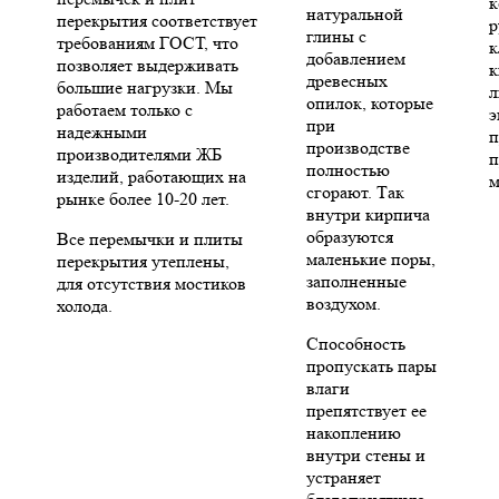
к
натуральной
перекрытия соответствует
р
глины с
требованиям ГОСТ, что
к
добавлением
позволяет выдерживать
к
древесных
большие нагрузки. Мы
л
опилок, которые
работаем только с
э
при
надежными
п
производстве
производителями ЖБ
п
полностью
изделий, работающих на
м
сгорают. Так
рынке более 10-20 лет.
внутри кирпича
образуются
Все перемычки и плиты
маленькие поры,
перекрытия утеплены,
заполненные
для отсутствия мостиков
воздухом.
холода.
Способность
пропускать пары
влаги
препятствует ее
накоплению
внутри стены и
устраняет