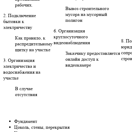
рабочих.
Вывоз строительного
мусора на мусорный
2. Подключение
полигон
бытовки к
электричеству
6. Организация
круглосуточного
Как правило, к
8. П
видеонаблюдения
распредительному
юрид
щитку на участке
сопр
Заказчику предоставляется
стро
онлайн доступ к
3. Организация
видеокамере
электричества и
водоснабжения на
участке
В случае
отсутствия
Фундамент
Цоколь, стены, перекрытия