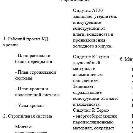
Ондутис А120
защищает утеплитель
и внутренние
конструкции от
влаги, конденсата и
1. Рабочий проект КД
проникновения
кровли
холодного воздуха.
- План раскладки
Ондутис R Термо —
6. Мяг
балок перекрытия
двухслойный
материал с
- План стропильной
алюминиевым
системы
напылением.
Защищает
- План кровли и
ограждающие
водосточной системы
конструкции от влаги
и конденсата.
- Узлы кровли
Ондутис R Термо
2. Стропильная система
- энергосберегающий
пароизоляционный
Монтаж
материал, сохраняет
осуществляется