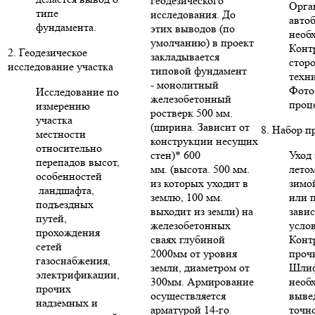
геодезического
Орга
типе
исследования. До
авто
фундамента.
этих выводов (по
необ
умолчанию) в проект
Конт
2. Геодезическое
закладывается
стор
исследование участка
типовой фундамент
техни
- монолитный
Фото
Исследование по
железобетонный
проце
измерению
ростверк 500 мм.
участка
(ширина. Зависит от
8. Набор п
местности
конструкции несущих
относительно
стен)* 600
Уход 
перепадов высот,
мм. (высота. 500 мм.
летом
особенностей
из которых уходит в
зимо
ландшафта,
землю, 100 мм.
или п
подъездных
выходит из земли) на
зави
путей,
железобетонных
усло
прохождения
сваях глубиной
Конт
сетей
2000мм от уровня
проч
газоснабжения,
земли, диаметром от
Шлиф
электрификации,
300мм. Армирование
необ
прочих
осуществляется
выве
надземных и
арматурой 14-го
точн