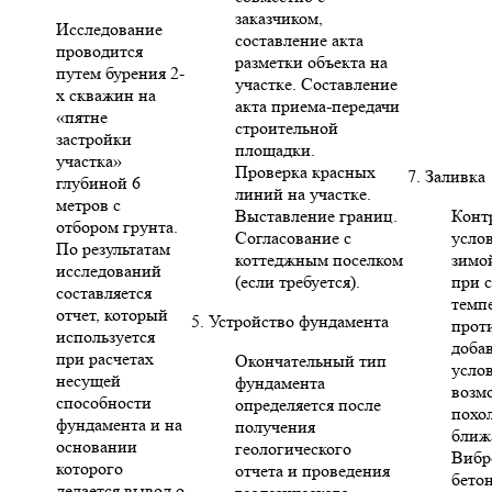
заказчиком,
Исследование
составление акта
проводится
разметки объекта на
путем бурения 2-
участке. Составление
х скважин на
акта приема-передачи
«пятне
строительной
застройки
площадки.
участка»
Проверка красных
7. Заливка
глубиной 6
линий на участке.
метров с
Выставление границ.
Конт
отбором грунта.
Согласование с
усло
По результатам
коттеджным поселком
зимо
исследований
(если требуется).
при 
составляется
темп
отчет, который
5. Устройство фундамента
прот
используется
доба
при расчетах
Окончательный тип
усло
несущей
фундамента
возм
способности
определяется после
похо
фундамента и на
получения
ближ
основании
геологического
Вибр
которого
отчета и проведения
бето
делается вывод о