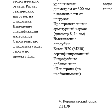
геологического
уровня земли,
водо
отчета. Расчет
диаметром от 300 мм.
кана
статических
в зависимости от
нагрузок на
нагрузок.
фундамент.
Пространственный
Выведение
арматурный каркас
спецификации
(диаметр 8, 14 мм).
материалов.
Выставление
Строительство
опалубки.
фундамента идет
Бетон В20 (М250)
строго по
сертифицированный.
проекту КЖ.
Гидрофобные
добавки типа
«Пенетрон» (по
необходимости)
4. Керамический блок
2.1НФ