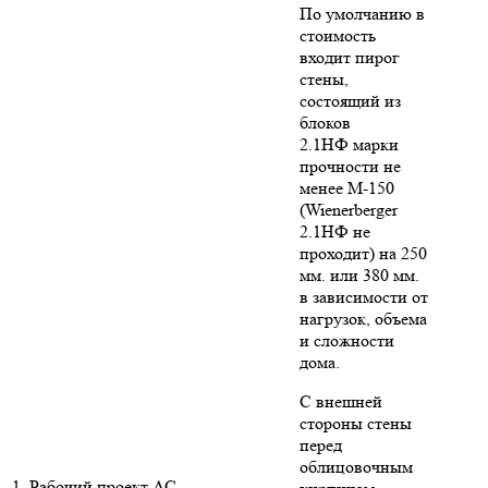
По умолчанию в
стоимость
входит пирог
стены,
состоящий из
блоков
2.1НФ марки
прочности не
менее М-150
(Wienerberger
2.1НФ не
проходит) на 250
мм. или 380 мм.
в зависимости от
нагрузок, объема
и сложности
дома.
С внешней
стороны стены
перед
облицовочным
1. Рабочий проект АС