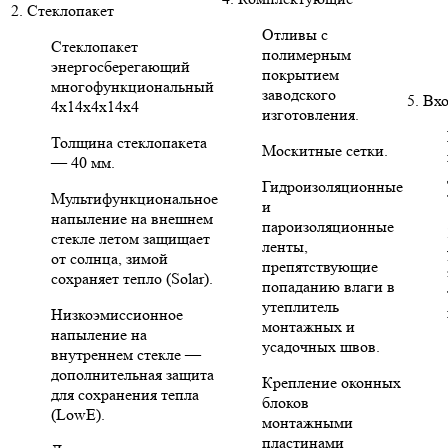
2. Стеклопакет
Отливы с
Стеклопакет
полимерным
энергосберегающий
покрытием
многофункциональный
заводского
5. Вх
4х14х4х14х4
изготовления.
Толщина стеклопакета
Москитные сетки.
— 40 мм.
Гидроизоляционные
Мультифункциональное
и
напыление на внешнем
пароизоляционные
стекле летом защищает
ленты,
от солнца, зимой
препятствующие
сохраняет тепло (Solar).
попаданию влаги в
утеплитель
Низкоэмиссионное
монтажных и
напыление на
усадочных швов.
внутреннем стекле —
дополнительная защита
Крепление оконных
для сохранения тепла
блоков
(LowE).
монтажными
пластинами