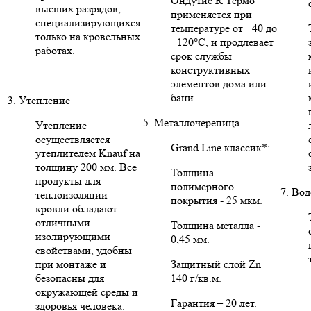
Ондутис R Термо
высших разрядов,
применяется при
специализирующихся
температуре от −40 до
только на кровельных
+120°C, и продлевает
работах.
срок службы
конструктивных
элементов дома или
бани.
3. Утепление
5. Металлочерепица
Утепление
осуществляется
Grand Line классик*:
утеплителем Knauf на
толщину 200 мм. Все
Толщина
продукты для
полимерного
7. Во
теплоизоляции
покрытия - 25 мкм.
кровли обладают
отличными
Толщина металла -
изолирующими
0,45 мм.
свойствами, удобны
при монтаже и
Защитный слой Zn
безопасны для
140 г/кв.м.
окружающей среды и
Гарантия – 20 лет.
здоровья человека.