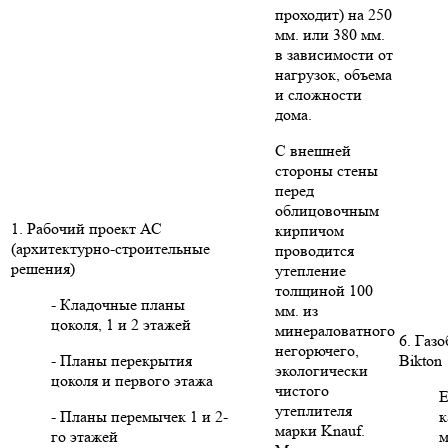
проходит) на 250
мм. или 380 мм.
в зависимости от
нагрузок, объема
и сложности
дома.
С внешней
стороны стены
перед
облицовочным
1. Рабочий проект АС
кирпичом
(архитектурно-строительные
проводится
решения)
утепление
толщиной 100
- Кладочные планы
мм. из
цоколя, 1 и 2 этажей
минераловатного
6. Газ
негорючего,
- Планы перекрытия
Bikton
экологически
цоколя и первого этажа
чистого
Е
утеплителя
- Планы перемычек 1 и 2-
к
марки Knauf.
го этажей
м