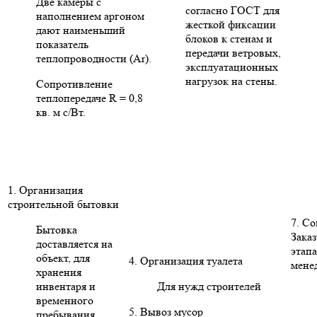
Две камеры с
согласно ГОСТ для
наполнением аргоном
жесткой фиксации
дают наименьший
блоков к стенам и
показатель
передачи ветровых,
теплопроводности (Ar).
эксплуатационных
нагрузок на стены.
Сопротивление
теплопередаче R = 0,8
кв. м с/Вт.
1. Организация
строительной бытовки
7. С
Бытовка
Заказ
доставляется на
этапа
объект, для
4. Организация туалета
мене
хранения
инвентаря и
Для нужд строителей
временного
5. Вывоз мусор
пребывания