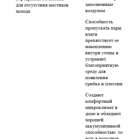
заполненные
для отсутствия мостиков
воздухом.
холода.
Способность
пропускать пары
влаги
препятствует ее
накоплению
внутри стены и
устраняет
благоприятную
среду для
появления
грибка и плесени
Создают
комфортный
микроклимат в
доме и обладают
хорошей
аккумулятивной
способностью, то
есть в холодное