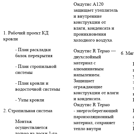
Ондутис А120
защищает утеплитель
и внутренние
конструкции от
влаги, конденсата и
1. Рабочий проект КД
проникновения
кровли
холодного воздуха.
- План раскладки
Ондутис R Термо —
6. Мяг
балок перекрытия
двухслойный
материал с
- План стропильной
алюминиевым
системы
напылением.
Защищает
- План кровли и
ограждающие
водосточной системы
конструкции от влаги
и конденсата.
- Узлы кровли
Ондутис R Термо
2. Стропильная система
- энергосберегающий
пароизоляционный
Монтаж
материал, сохраняет
осуществляется
тепло внутри
только из доски 1-го