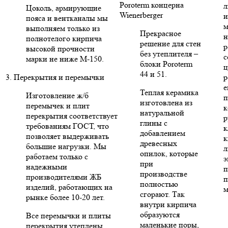
Poroterm концерна
л
Цоколь, армирующие
Wienerberger
и
пояса и вентканалы мы
м
выполняем только из
Прекрасное
н
полнотелого кирпича
решение для стен
р
высокой прочности
без утеплителя –
с
марки не ниже М-150.
блоки Poroterm
ц
44 и 51.
3. Перекрытия и перемычки
р
е
Теплая керамика
Изготовление ж/б
п
изготовлена из
перемычек и плит
к
натуральной
перекрытия соответствует
р
глины с
требованиям ГОСТ, что
к
добавлением
позволяет выдерживать
к
древесных
большие нагрузки. Мы
л
опилок, которые
работаем только с
э
при
надежными
п
производстве
производителями ЖБ
п
полностью
изделий, работающих на
м
сгорают. Так
рынке более 10-20 лет.
внутри кирпича
образуются
Все перемычки и плиты
маленькие поры,
перекрытия утеплены,