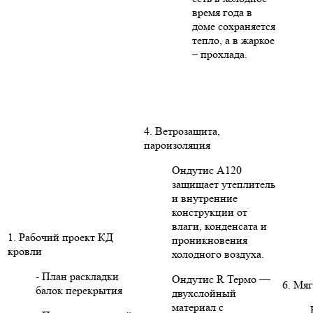
время года в
доме сохраняется
тепло, а в жаркое
– прохлада.
4. Ветрозащита,
пароизоляция
Ондутис А120
защищает утеплитель
и внутренние
конструкции от
влаги, конденсата и
1. Рабочий проект КД
проникновения
кровли
холодного воздуха.
- План раскладки
Ондутис R Термо —
6. Мяг
балок перекрытия
двухслойный
материал с