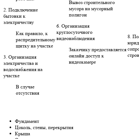
Вывоз строительного
мусора на мусорный
2. Подключение
полигон
бытовки к
электричеству
6. Организация
круглосуточного
Как правило, к
8. П
видеонаблюдения
распредительному
юрид
щитку на участке
сопр
Заказчику предоставляется
стро
онлайн доступ к
3. Организация
видеокамере
электричества и
водоснабжения на
участке
В случае
отсутствия
Фундамент
Цоколь, стены, перекрытия
Крыша