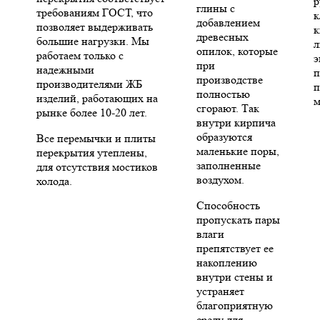
р
глины с
требованиям ГОСТ, что
к
добавлением
позволяет выдерживать
к
древесных
большие нагрузки. Мы
л
опилок, которые
работаем только с
э
при
надежными
п
производстве
производителями ЖБ
п
полностью
изделий, работающих на
м
сгорают. Так
рынке более 10-20 лет.
внутри кирпича
образуются
Все перемычки и плиты
маленькие поры,
перекрытия утеплены,
заполненные
для отсутствия мостиков
воздухом.
холода.
Способность
пропускать пары
влаги
препятствует ее
накоплению
внутри стены и
устраняет
благоприятную
среду для