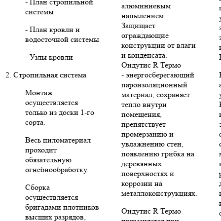
- План стропильной
алюминиевым
системы
напылением.
Защищает
- План кровли и
ограждающие
водосточной системы
конструкции от влаги
и конденсата.
- Узлы кровли
Ондутис R Термо
2. Стропильная система
- энергосберегающий
пароизоляционный
Монтаж
материал, сохраняет
осуществляется
тепло внутри
только из доски 1-го
помещения,
сорта.
препятствует
промерзанию и
Весь пиломатериал
увлажнению стен,
проходит
появлению грибка на
обязательную
деревянных
огнебиообработку.
поверхностях и
коррозии на
Сборка
металлоконструкциях.
осуществляется
бригадами плотников
Ондутис R Термо
высших разрядов,
применяется при