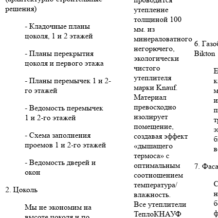
решения)
утепление
толщиной 100
- Кладочные планы
мм. из
цоколя, 1 и 2 этажей
минераловатного
6. Газ
негорючего,
- Планы перекрытия
Bikton
экологически
цоколя и первого этажа
чистого
Е
утеплителя
- Планы перемычек 1 и 2-
к
марки Knauf.
го этажей
м
Материал
и
превосходно
- Ведомость перемычек
п
изолирует
1 и 2-го этажей
т
помещение,
э
- Схема заполнения
создавая эффект
б
проемов 1 и 2-го этажей
«дышащего
в
термоса» с
- Ведомость дверей и
оптимальным
7. Фас
окон
соотношением
С
температура/
2. Цоколь
н
влажность.
б
Все утеплители
Мы не экономим на
ф
ТеплоКНАУФ
высоте цоколя и по