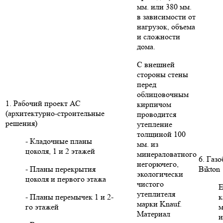
мм. или 380 мм.
в зависимости от
нагрузок, объема
и сложности
дома.
С внешней
стороны стены
перед
облицовочным
1. Рабочий проект АС
кирпичом
(архитектурно-строительные
проводится
решения)
утепление
толщиной 100
- Кладочные планы
мм. из
цоколя, 1 и 2 этажей
минераловатного
6. Газ
негорючего,
- Планы перекрытия
Bikton
экологически
цоколя и первого этажа
чистого
Е
утеплителя
- Планы перемычек 1 и 2-
к
марки Knauf.
го этажей
м
Материал
и