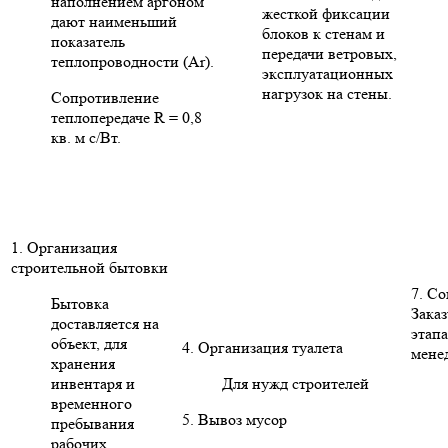
наполнением аргоном
жесткой фиксации
дают наименьший
блоков к стенам и
показатель
передачи ветровых,
теплопроводности (Ar).
эксплуатационных
нагрузок на стены.
Сопротивление
теплопередаче R = 0,8
кв. м с/Вт.
1. Организация
строительной бытовки
7. С
Бытовка
Заказ
доставляется на
этапа
объект, для
4. Организация туалета
мене
хранения
инвентаря и
Для нужд строителей
временного
5. Вывоз мусор
пребывания
рабочих.