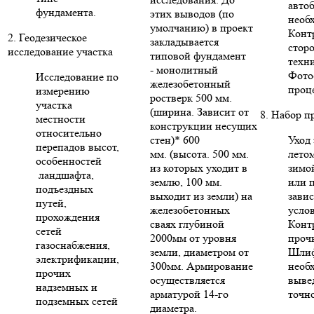
авто
фундамента.
этих выводов (по
необ
умолчанию) в проект
Конт
2. Геодезическое
закладывается
стор
исследование участка
типовой фундамент
техни
- монолитный
Фото
Исследование по
железобетонный
проце
измерению
ростверк 500 мм.
участка
(ширина. Зависит от
8. Набор п
местности
конструкции несущих
относительно
стен)* 600
Уход 
перепадов высот,
мм. (высота. 500 мм.
летом
особенностей
из которых уходит в
зимо
ландшафта,
землю, 100 мм.
или п
подъездных
выходит из земли) на
зави
путей,
железобетонных
усло
прохождения
сваях глубиной
Конт
сетей
2000мм от уровня
проч
газоснабжения,
земли, диаметром от
Шлиф
электрификации,
300мм. Армирование
необ
прочих
осуществляется
выве
надземных и
арматурой 14-го
точн
подземных сетей
диаметра.