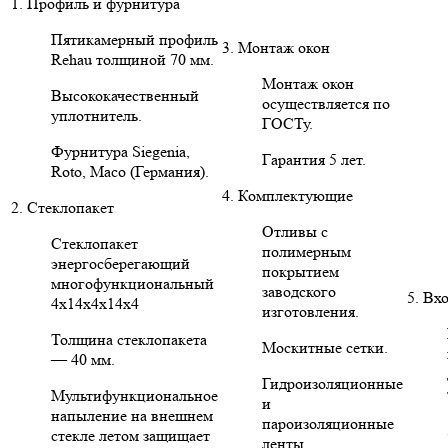
1. Профиль и фурнитура
Пятикамерный профиль
3. Монтаж окон
Rehau толщиной 70 мм.
Монтаж окон
Высококачественный
осуществляется по
уплотнитель.
ГОСТу.
Фурнитура Siegenia,
Гарантия 5 лет.
Roto, Maco (Германия).
4. Комплектующие
2. Стеклопакет
Отливы с
Стеклопакет
полимерным
энергосберегающий
покрытием
многофункциональный
заводского
5. Вх
4х14х4х14х4
изготовления.
Толщина стеклопакета
Москитные сетки.
— 40 мм.
Гидроизоляционные
Мультифункциональное
и
напыление на внешнем
пароизоляционные
стекле летом защищает
ленты,