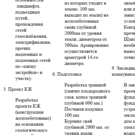
из которых уходит в
зимо
ландшафта,
землю, 100 мм.
или п
подъездных
выходит из земли) на
зави
путей,
железобетонных
усло
прохождения
сваях глубиной
Конт
сетей
2000мм от уровня
проч
газоснабжения,
земли, диаметром от
Шлиф
электрификации,
300мм. Армирование
необ
прочих
осуществляется
выве
надземных и
арматурой 14-го
точн
подземных сетей
диаметра.
по «пятну
9. Закладн
застройки» и
6. Подготовка
коммуника
участку.
Разработка траншей
В за
3. Проект КЖ
(снятие плодородного
проек
слоя, копка траншей
фунд
Разработка
глубиной 600 мм.)
фунд
проекта КЖ
Песчаная подушка
устр
(конструкции
100 мм.
закла
железобетонные)
Бурение свай
дом 
на основании
глубиной 2000 мм. от
элект
геологического
уровня земли,
водо