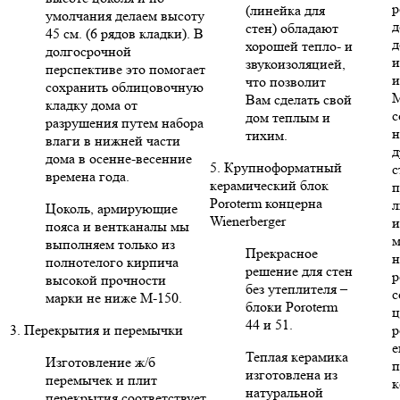
р
(линейка для
умолчания делаем высоту
д
стен) обладают
45 см. (6 рядов кладки). В
д
хорошей тепло- и
долгосрочной
и
звукоизоляцией,
перспективе это помогает
и
что позволит
сохранить облицовочную
Вам сделать свой
кладку дома от
с
дом теплым и
разрушения путем набора
н
тихим.
влаги в нижней части
д
дома в осенне-весенние
5. Крупноформатный
с
времена года.
керамический блок
п
Poroterm концерна
л
Цоколь, армирующие
Wienerberger
и
пояса и вентканалы мы
м
выполняем только из
Прекрасное
н
полнотелого кирпича
решение для стен
р
высокой прочности
без утеплителя –
с
марки не ниже М-150.
блоки Poroterm
ц
44 и 51.
3. Перекрытия и перемычки
р
е
Теплая керамика
Изготовление ж/б
п
изготовлена из
перемычек и плит
к
натуральной
перекрытия соответствует