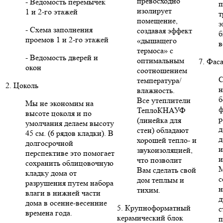
превосходно
- Ведомость перемычек
п
изолирует
1 и 2-го этажей
т
помещение,
э
- Схема заполнения
создавая эффект
б
проемов 1 и 2-го этажей
«дышащего
в
термоса» с
- Ведомость дверей и
оптимальным
7. Фас
окон
соотношением
С
температура/
2. Цоколь
н
влажность.
б
Все утеплители
Мы не экономим на
ф
ТеплоКНАУФ
высоте цоколя и по
р
(линейка для
умолчания делаем высоту
д
стен) обладают
45 см. (6 рядов кладки). В
д
хорошей тепло- и
долгосрочной
и
звукоизоляцией,
перспективе это помогает
и
что позволит
сохранить облицовочную
Вам сделать свой
кладку дома от
с
дом теплым и
разрушения путем набора
н
тихим.
влаги в нижней части
д
дома в осенне-весенние
5. Крупноформатный
с
времена года.
керамический блок
п