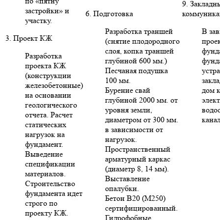
по «пятну
9. Закладн
застройки» и
6. Подготовка
коммуника
участку.
Разработка траншей
В за
3. Проект КЖ
(снятие плодородного
проек
слоя, копка траншей
фунд
Разработка
глубиной 600 мм.)
фунд
проекта КЖ
Песчаная подушка
устр
(конструкции
100 мм.
закла
железобетонные)
Бурение свай
дом 
на основании
глубиной 2000 мм. от
элект
геологического
уровня земли,
водо
отчета. Расчет
диаметром от 300 мм.
кана
статических
в зависимости от
нагрузок на
нагрузок.
фундамент.
Пространственный
Выведение
арматурный каркас
спецификации
(диаметр 8, 14 мм).
материалов.
Выставление
Строительство
опалубки.
фундамента идет
Бетон В20 (М250)
строго по
сертифицированный.
проекту КЖ.
Гидрофобные