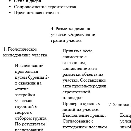
Окна и двери
Сопровождение строительства
Предчистовая отделка
4. Разметка дома на
участке. Определение
границ участка
1. Геологическое
Привязка осей
исследование участка
совместно с
заказчиком,
Исследование
составление акта
проводится
разметки объекта на
путем бурения 2-
участке. Составление
х скважин на
акта приема-передачи
«пятне
строительной
застройки
площадки.
участка»
Проверка красных
7. Заливка
глубиной 6
линий на участке.
метров с
Выставление границ.
Конт
отбором грунта.
Согласование с
усло
По результатам
коттеджным поселком
зимо
исследований