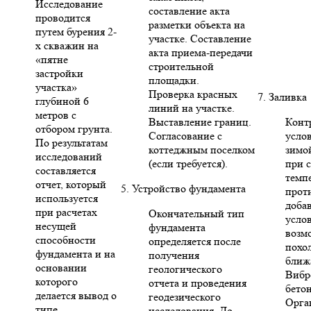
Исследование
составление акта
проводится
разметки объекта на
путем бурения 2-
участке. Составление
х скважин на
акта приема-передачи
«пятне
строительной
застройки
площадки.
участка»
Проверка красных
7. Заливка
глубиной 6
линий на участке.
метров с
Выставление границ.
Конт
отбором грунта.
Согласование с
усло
По результатам
коттеджным поселком
зимо
исследований
(если требуется).
при 
составляется
темп
отчет, который
5. Устройство фундамента
прот
используется
доба
при расчетах
Окончательный тип
усло
несущей
фундамента
возм
способности
определяется после
похо
фундамента и на
получения
ближ
основании
геологического
Вибр
которого
отчета и проведения
бето
делается вывод о
геодезического
Орга
типе
исследования. До