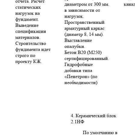
отчета. Расчет
диаметром от 300 мм.
кана
статических
в зависимости от
нагрузок на
нагрузок.
фундамент.
Пространственный
Выведение
арматурный каркас
спецификации
(диаметр 8, 14 мм).
материалов.
Выставление
Строительство
опалубки.
фундамента идет
Бетон В20 (М250)
строго по
сертифицированный.
проекту КЖ.
Гидрофобные
добавки типа
«Пенетрон» (по
необходимости)
4. Керамический блок
2.1НФ
По умолчанию в