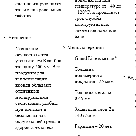
специализирующихся
температуре от −40 до
только на кровельных
+120°C, и продлевает
работах.
срок службы
конструктивных
элементов дома или
бани.
3. Утепление
5. Металлочерепица
Утепление
осуществляется
Grand Line классик*:
утеплителем Knauf на
толщину 200 мм. Все
Толщина
продукты для
полимерного
7. Во
теплоизоляции
покрытия - 25 мкм.
кровли обладают
отличными
Толщина металла -
изолирующими
0,45 мм.
свойствами, удобны
при монтаже и
Защитный слой Zn
безопасны для
140 г/кв.м.
окружающей среды и
Гарантия – 20 лет.
здоровья человека.