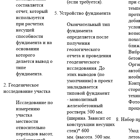
(если требуется).
при 
составляется
темп
отчет, который
5. Устройство фундамента
прот
используется
доба
при расчетах
Окончательный тип
усло
несущей
фундамента
возм
способности
определяется после
похо
фундамента и на
получения
ближ
основании
геологического
Вибр
которого
отчета и проведения
бето
делается вывод о
геодезического
Орга
типе
исследования. До
авто
фундамента.
этих выводов (по
необ
умолчанию) в проект
Конт
2. Геодезическое
закладывается
стор
исследование участка
типовой фундамент
техни
- монолитный
Фото
Исследование по
железобетонный
проце
измерению
ростверк 500 мм.
участка
(ширина. Зависит от
8. Набор п
местности
конструкции несущих
относительно
стен)* 600
Уход 
перепадов высот,
мм. (высота. 500 мм.
летом
особенностей