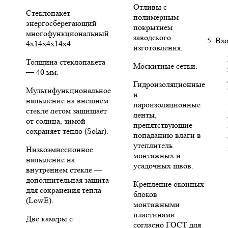
Отливы с
Стеклопакет
полимерным
энергосберегающий
покрытием
многофункциональный
заводского
5. Вх
4х14х4х14х4
изготовления.
Толщина стеклопакета
Москитные сетки.
— 40 мм.
Гидроизоляционные
Мультифункциональное
и
напыление на внешнем
пароизоляционные
стекле летом защищает
ленты,
от солнца, зимой
препятствующие
сохраняет тепло (Solar).
попаданию влаги в
утеплитель
Низкоэмиссионное
монтажных и
напыление на
усадочных швов.
внутреннем стекле —
дополнительная защита
Крепление оконных
для сохранения тепла
блоков
(LowE).
монтажными
пластинами
Две камеры с
согласно ГОСТ для