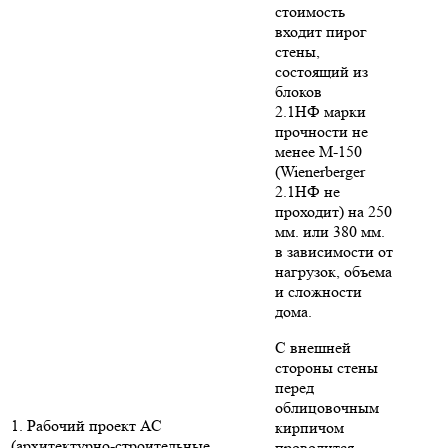
стоимость
входит пирог
стены,
состоящий из
блоков
2.1НФ марки
прочности не
менее М-150
(Wienerberger
2.1НФ не
проходит) на 250
мм. или 380 мм.
в зависимости от
нагрузок, объема
и сложности
дома.
С внешней
стороны стены
перед
облицовочным
1. Рабочий проект АС
кирпичом
(архитектурно-строительные
проводится