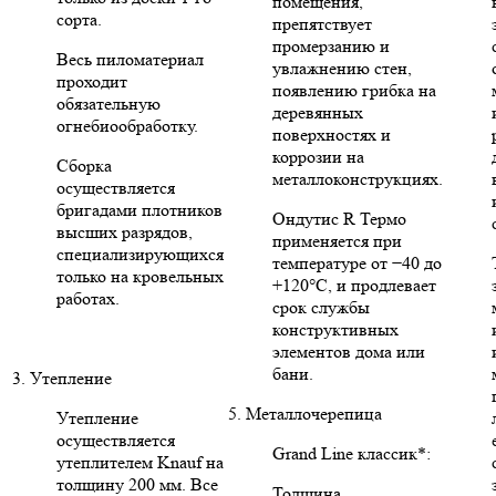
помещения,
сорта.
препятствует
промерзанию и
Весь пиломатериал
увлажнению стен,
проходит
появлению грибка на
обязательную
деревянных
огнебиообработку.
поверхностях и
коррозии на
Сборка
металлоконструкциях.
осуществляется
бригадами плотников
Ондутис R Термо
высших разрядов,
применяется при
специализирующихся
температуре от −40 до
только на кровельных
+120°C, и продлевает
работах.
срок службы
конструктивных
элементов дома или
бани.
3. Утепление
5. Металлочерепица
Утепление
осуществляется
Grand Line классик*:
утеплителем Knauf на
толщину 200 мм. Все
Толщина