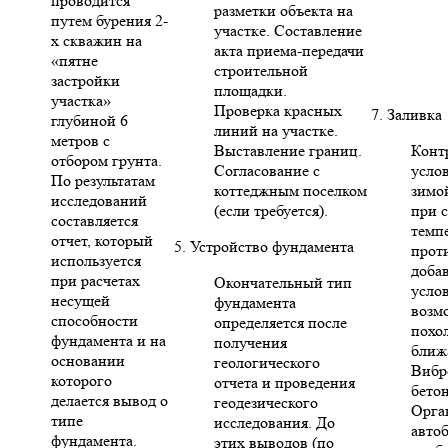
проводится
разметки объекта на
путем бурения 2-
участке. Составление
х скважин на
акта приема-передачи
«пятне
строительной
застройки
площадки.
участка»
Проверка красных
7. Заливка
глубиной 6
линий на участке.
метров с
Выставление границ.
Конт
отбором грунта.
Согласование с
усло
По результатам
коттеджным поселком
зимо
исследований
(если требуется).
при 
составляется
темп
отчет, который
5. Устройство фундамента
прот
используется
доба
при расчетах
Окончательный тип
усло
несущей
фундамента
возм
способности
определяется после
похо
фундамента и на
получения
ближ
основании
геологического
Вибр
которого
отчета и проведения
бето
делается вывод о
геодезического
Орга
типе
исследования. До
авто
фундамента.
этих выводов (по