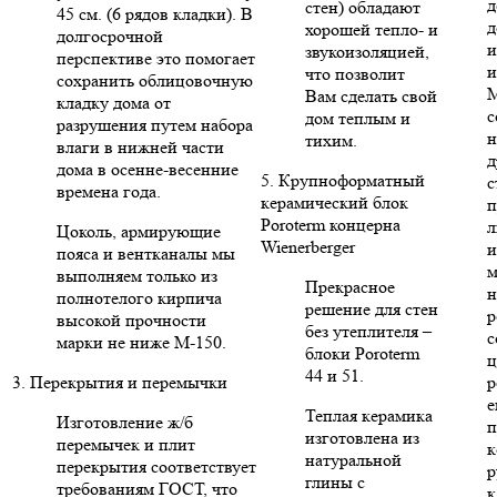
д
стен) обладают
45 см. (6 рядов кладки). В
д
хорошей тепло- и
долгосрочной
и
звукоизоляцией,
перспективе это помогает
и
что позволит
сохранить облицовочную
Вам сделать свой
кладку дома от
с
дом теплым и
разрушения путем набора
н
тихим.
влаги в нижней части
д
дома в осенне-весенние
5. Крупноформатный
с
времена года.
керамический блок
п
Poroterm концерна
л
Цоколь, армирующие
Wienerberger
и
пояса и вентканалы мы
м
выполняем только из
Прекрасное
н
полнотелого кирпича
решение для стен
р
высокой прочности
без утеплителя –
с
марки не ниже М-150.
блоки Poroterm
ц
44 и 51.
3. Перекрытия и перемычки
р
е
Теплая керамика
Изготовление ж/б
п
изготовлена из
перемычек и плит
к
натуральной
перекрытия соответствует
р
глины с
требованиям ГОСТ, что
к