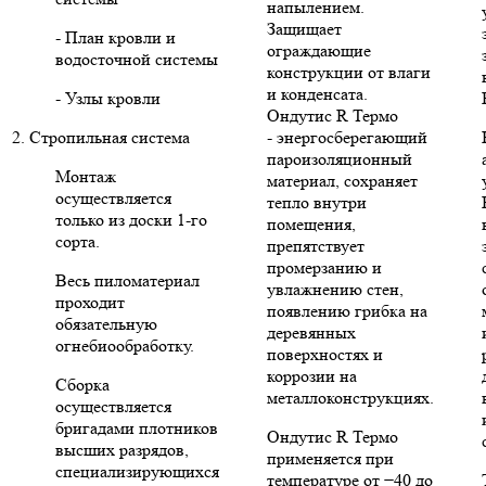
напылением.
Защищает
- План кровли и
ограждающие
водосточной системы
конструкции от влаги
и конденсата.
- Узлы кровли
Ондутис R Термо
2. Стропильная система
- энергосберегающий
пароизоляционный
Монтаж
материал, сохраняет
осуществляется
тепло внутри
только из доски 1-го
помещения,
сорта.
препятствует
промерзанию и
Весь пиломатериал
увлажнению стен,
проходит
появлению грибка на
обязательную
деревянных
огнебиообработку.
поверхностях и
коррозии на
Сборка
металлоконструкциях.
осуществляется
бригадами плотников
Ондутис R Термо
высших разрядов,
применяется при
специализирующихся
температуре от −40 до