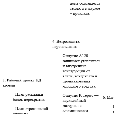
доме сохраняется
тепло, а в жаркое
– прохлада.
4. Ветрозащита,
пароизоляция
Ондутис А120
защищает утеплитель
и внутренние
конструкции от
влаги, конденсата и
1. Рабочий проект КД
проникновения
кровли
холодного воздуха.
- План раскладки
Ондутис R Термо —
6. Мяг
балок перекрытия
двухслойный
материал с
- План стропильной
алюминиевым
системы