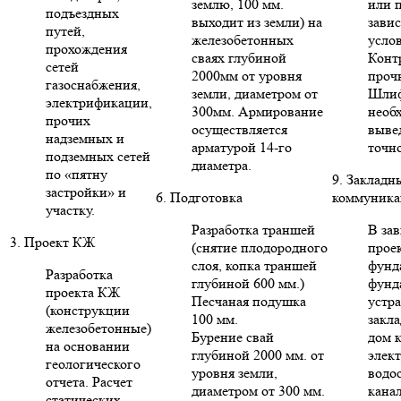
землю, 100 мм.
или п
подъездных
выходит из земли) на
зави
путей,
железобетонных
усло
прохождения
сваях глубиной
Конт
сетей
2000мм от уровня
проч
газоснабжения,
земли, диаметром от
Шлиф
электрификации,
300мм. Армирование
необ
прочих
осуществляется
выве
надземных и
арматурой 14-го
точн
подземных сетей
диаметра.
по «пятну
9. Закладн
застройки» и
6. Подготовка
коммуника
участку.
Разработка траншей
В за
3. Проект КЖ
(снятие плодородного
проек
слоя, копка траншей
фунд
Разработка
глубиной 600 мм.)
фунд
проекта КЖ
Песчаная подушка
устр
(конструкции
100 мм.
закла
железобетонные)
Бурение свай
дом 
на основании
глубиной 2000 мм. от
элект
геологического
уровня земли,
водо
отчета. Расчет
диаметром от 300 мм.
кана
статических