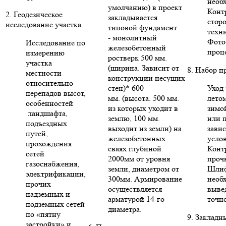
необ
умолчанию) в проект
Конт
2. Геодезическое
закладывается
стор
исследование участка
типовой фундамент
техни
- монолитный
Фото
Исследование по
железобетонный
проце
измерению
ростверк 500 мм.
участка
(ширина. Зависит от
8. Набор п
местности
конструкции несущих
относительно
стен)* 600
Уход 
перепадов высот,
мм. (высота. 500 мм.
летом
особенностей
из которых уходит в
зимо
ландшафта,
землю, 100 мм.
или п
подъездных
выходит из земли) на
зави
путей,
железобетонных
усло
прохождения
сваях глубиной
Конт
сетей
2000мм от уровня
проч
газоснабжения,
земли, диаметром от
Шлиф
электрификации,
300мм. Армирование
необ
прочих
осуществляется
выве
надземных и
арматурой 14-го
точн
подземных сетей
диаметра.
по «пятну
9. Закладн
застройки» и