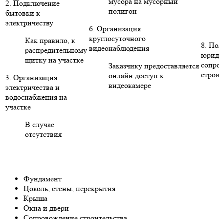
мусора на мусорный
2. Подключение
полигон
бытовки к
электричеству
6. Организация
круглосуточного
Как правило, к
8. П
видеонаблюдения
распредительному
юрид
щитку на участке
сопр
Заказчику предоставляется
стро
онлайн доступ к
3. Организация
видеокамере
электричества и
водоснабжения на
участке
В случае
отсутствия
Фундамент
Цоколь, стены, перекрытия
Крыша
Окна и двери
Сопровождение строительства