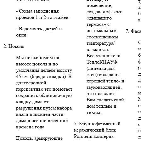
т
помещение,
э
- Схема заполнения
создавая эффект
б
проемов 1 и 2-го этажей
«дышащего
в
термоса» с
- Ведомость дверей и
оптимальным
7. Фас
окон
соотношением
С
температура/
2. Цоколь
н
влажность.
б
Все утеплители
Мы не экономим на
ф
ТеплоКНАУФ
высоте цоколя и по
р
(линейка для
умолчания делаем высоту
д
стен) обладают
45 см. (6 рядов кладки). В
д
хорошей тепло- и
долгосрочной
и
звукоизоляцией,
перспективе это помогает
и
что позволит
сохранить облицовочную
Вам сделать свой
кладку дома от
с
дом теплым и
разрушения путем набора
н
тихим.
влаги в нижней части
д
дома в осенне-весенние
5. Крупноформатный
с
времена года.
керамический блок
п
Poroterm концерна
л
Цоколь, армирующие