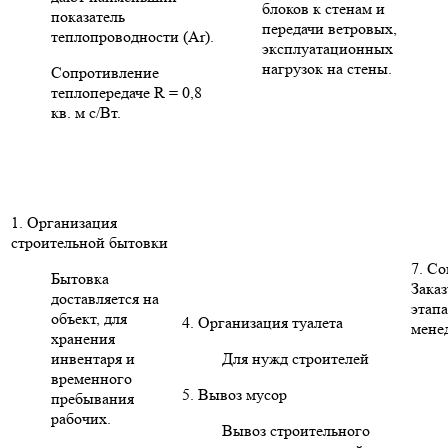
блоков к стенам и
показатель
передачи ветровых,
теплопроводности (Ar).
эксплуатационных
нагрузок на стены.
Сопротивление
теплопередаче R = 0,8
кв. м с/Вт.
1. Организация
строительной бытовки
7. С
Бытовка
Заказ
доставляется на
этапа
объект, для
4. Организация туалета
мене
хранения
инвентаря и
Для нужд строителей
временного
5. Вывоз мусор
пребывания
рабочих.
Вывоз строительного