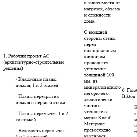
в зависимости от
нагрузок, объема
и сложности
дома.
С внешней
стороны стены
перед
облицовочным
1. Рабочий проект АС
кирпичом
(архитектурно-строительные
проводится
решения)
утепление
толщиной 100
- Кладочные планы
мм. из
цоколя, 1 и 2 этажей
минераловатного
6. Газ
негорючего,
- Планы перекрытия
Bikton
экологически
цоколя и первого этажа
чистого
Е
утеплителя
- Планы перемычек 1 и 2-
к
марки Knauf.
го этажей
м
Материал
и
превосходно
- Ведомость перемычек
п
изолирует
1 и 2-го этажей