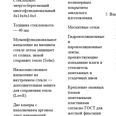
Стеклопакет
полимерным
энергосберегающий
покрытием
многофункциональный
заводского
5. Вх
4х14х4х14х4
изготовления.
Толщина стеклопакета
Москитные сетки.
— 40 мм.
Гидроизоляционные
Мультифункциональное
и
напыление на внешнем
пароизоляционные
стекле летом защищает
ленты,
от солнца, зимой
препятствующие
сохраняет тепло (Solar).
попаданию влаги в
утеплитель
Низкоэмиссионное
монтажных и
напыление на
усадочных швов.
внутреннем стекле —
дополнительная защита
Крепление оконных
для сохранения тепла
блоков
(LowE).
монтажными
пластинами
Две камеры с
согласно ГОСТ для
наполнением аргоном
жесткой фиксации
дают наименьший