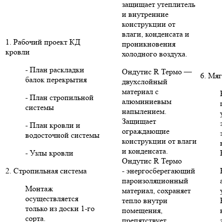
защищает утеплитель
и внутренние
конструкции от
влаги, конденсата и
1. Рабочий проект КД
проникновения
кровли
холодного воздуха.
- План раскладки
Ондутис R Термо —
6. Мяг
балок перекрытия
двухслойный
материал с
- План стропильной
алюминиевым
системы
напылением.
Защищает
- План кровли и
ограждающие
водосточной системы
конструкции от влаги
и конденсата.
- Узлы кровли
Ондутис R Термо
2. Стропильная система
- энергосберегающий
пароизоляционный
Монтаж
материал, сохраняет
осуществляется
тепло внутри
только из доски 1-го
помещения,
сорта.
препятствует