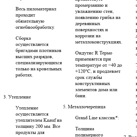
промерзанию и
Весь пиломатериал
увлажнению стен,
проходит
появлению грибка на
обязательную
деревянных
огнебиообработку.
поверхностях и
коррозии на
Сборка
металлоконструкциях.
осуществляется
бригадами плотников
Ондутис R Термо
высших разрядов,
применяется при
специализирующихся
температуре от −40 до
только на кровельных
+120°C, и продлевает
работах.
срок службы
конструктивных
элементов дома или
бани.
3. Утепление
5. Металлочерепица
Утепление
осуществляется
Grand Line классик*:
утеплителем Knauf на
толщину 200 мм. Все
Толщина
продукты для
полимерного