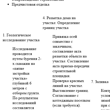
Предчистовая отделка
4. Разметка дома на
участке. Определение
границ участка
1. Геологическое
Привязка осей
исследование участка
совместно с
заказчиком,
Исследование
составление акта
проводится
разметки объекта на
путем бурения 2-
участке. Составление
х скважин на
акта приема-передачи
«пятне
строительной
застройки
площадки.
участка»
Проверка красных
7. Заливка
глубиной 6
линий на участке.
метров с
Выставление границ.
Конт
отбором грунта.
Согласование с
усло
По результатам
коттеджным поселком
зимо
исследований
(если требуется).
при 
составляется