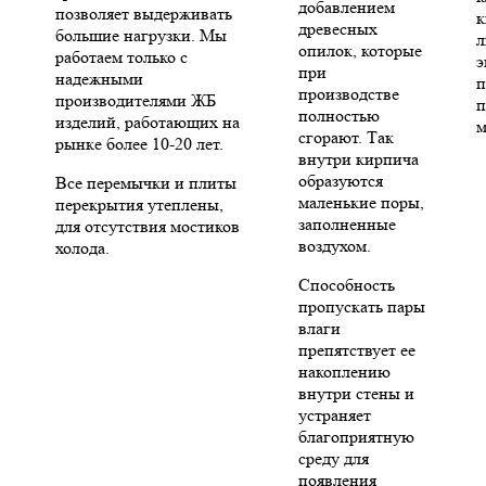
добавлением
позволяет выдерживать
к
древесных
большие нагрузки. Мы
л
опилок, которые
работаем только с
э
при
надежными
п
производстве
производителями ЖБ
п
полностью
изделий, работающих на
м
сгорают. Так
рынке более 10-20 лет.
внутри кирпича
образуются
Все перемычки и плиты
маленькие поры,
перекрытия утеплены,
заполненные
для отсутствия мостиков
воздухом.
холода.
Способность
пропускать пары
влаги
препятствует ее
накоплению
внутри стены и
устраняет
благоприятную
среду для
появления