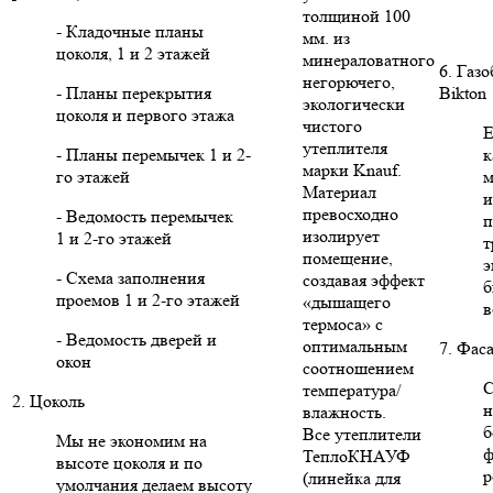
толщиной 100
- Кладочные планы
мм. из
цоколя, 1 и 2 этажей
минераловатного
6. Газ
негорючего,
- Планы перекрытия
Bikton
экологически
цоколя и первого этажа
чистого
Е
утеплителя
- Планы перемычек 1 и 2-
к
марки Knauf.
го этажей
м
Материал
и
превосходно
- Ведомость перемычек
п
изолирует
1 и 2-го этажей
т
помещение,
э
- Схема заполнения
создавая эффект
б
проемов 1 и 2-го этажей
«дышащего
в
термоса» с
- Ведомость дверей и
оптимальным
7. Фас
окон
соотношением
С
температура/
2. Цоколь
н
влажность.
б
Все утеплители
Мы не экономим на
ф
ТеплоКНАУФ
высоте цоколя и по
р
(линейка для
умолчания делаем высоту