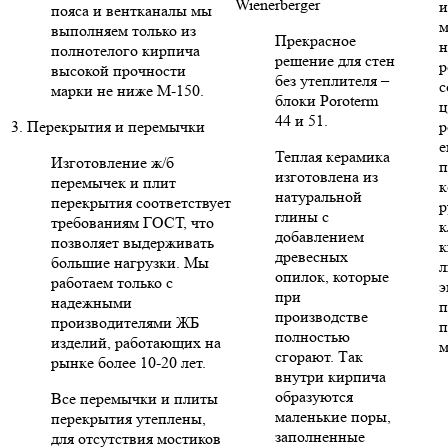
Wienerberger
и
пояса и вентканалы мы
м
выполняем только из
Прекрасное
н
полнотелого кирпича
решение для стен
р
высокой прочности
без утеплителя –
с
марки не ниже М-150.
блоки Poroterm
ц
44 и 51.
3. Перекрытия и перемычки
р
е
Теплая керамика
Изготовление ж/б
п
изготовлена из
перемычек и плит
к
натуральной
перекрытия соответствует
р
глины с
требованиям ГОСТ, что
к
добавлением
позволяет выдерживать
к
древесных
большие нагрузки. Мы
л
опилок, которые
работаем только с
э
при
надежными
п
производстве
производителями ЖБ
п
полностью
изделий, работающих на
м
сгорают. Так
рынке более 10-20 лет.
внутри кирпича
образуются
Все перемычки и плиты
маленькие поры,
перекрытия утеплены,
заполненные
для отсутствия мостиков