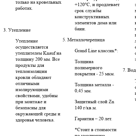
только на кровельных
+120°C, и продлевает
работах.
срок службы
конструктивных
элементов дома или
бани.
3. Утепление
5. Металлочерепица
Утепление
осуществляется
Grand Line классик*:
утеплителем Knauf на
толщину 200 мм. Все
Толщина
продукты для
полимерного
7. Во
теплоизоляции
покрытия - 25 мкм.
кровли обладают
отличными
Толщина металла -
изолирующими
0,45 мм.
свойствами, удобны
при монтаже и
Защитный слой Zn
безопасны для
140 г/кв.м.
окружающей среды и
Гарантия – 20 лет.
здоровья человека.
*Стоит в стоимости
по умолчанию.