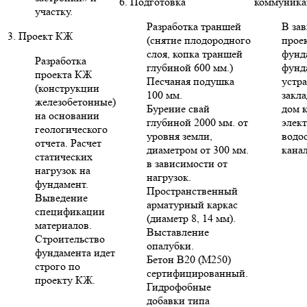
6. Подготовка
коммуника
участку.
Разработка траншей
В за
3. Проект КЖ
(снятие плодородного
проек
слоя, копка траншей
фунд
Разработка
глубиной 600 мм.)
фунд
проекта КЖ
Песчаная подушка
устр
(конструкции
100 мм.
закла
железобетонные)
Бурение свай
дом 
на основании
глубиной 2000 мм. от
элект
геологического
уровня земли,
водо
отчета. Расчет
диаметром от 300 мм.
кана
статических
в зависимости от
нагрузок на
нагрузок.
фундамент.
Пространственный
Выведение
арматурный каркас
спецификации
(диаметр 8, 14 мм).
материалов.
Выставление
Строительство
опалубки.
фундамента идет
Бетон В20 (М250)
строго по
сертифицированный.
проекту КЖ.
Гидрофобные
добавки типа