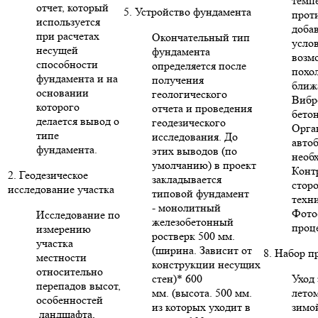
темп
отчет, который
5. Устройство фундамента
прот
используется
доба
при расчетах
Окончательный тип
усло
несущей
фундамента
возм
способности
определяется после
похо
фундамента и на
получения
ближ
основании
геологического
Вибр
которого
отчета и проведения
бето
делается вывод о
геодезического
Орга
типе
исследования. До
авто
фундамента.
этих выводов (по
необ
умолчанию) в проект
Конт
2. Геодезическое
закладывается
стор
исследование участка
типовой фундамент
техни
- монолитный
Фото
Исследование по
железобетонный
проце
измерению
ростверк 500 мм.
участка
(ширина. Зависит от
8. Набор п
местности
конструкции несущих
относительно
стен)* 600
Уход 
перепадов высот,
мм. (высота. 500 мм.
летом
особенностей
из которых уходит в
зимо
ландшафта,