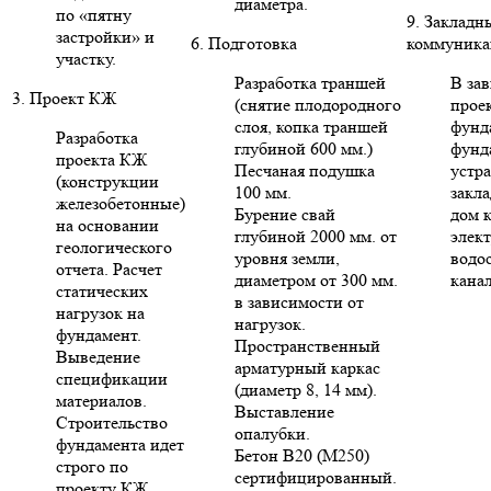
диаметра.
по «пятну
9. Закладн
застройки» и
6. Подготовка
коммуника
участку.
Разработка траншей
В за
3. Проект КЖ
(снятие плодородного
проек
слоя, копка траншей
фунд
Разработка
глубиной 600 мм.)
фунд
проекта КЖ
Песчаная подушка
устр
(конструкции
100 мм.
закла
железобетонные)
Бурение свай
дом 
на основании
глубиной 2000 мм. от
элект
геологического
уровня земли,
водо
отчета. Расчет
диаметром от 300 мм.
кана
статических
в зависимости от
нагрузок на
нагрузок.
фундамент.
Пространственный
Выведение
арматурный каркас
спецификации
(диаметр 8, 14 мм).
материалов.
Выставление
Строительство
опалубки.
фундамента идет
Бетон В20 (М250)
строго по
сертифицированный.
проекту КЖ.