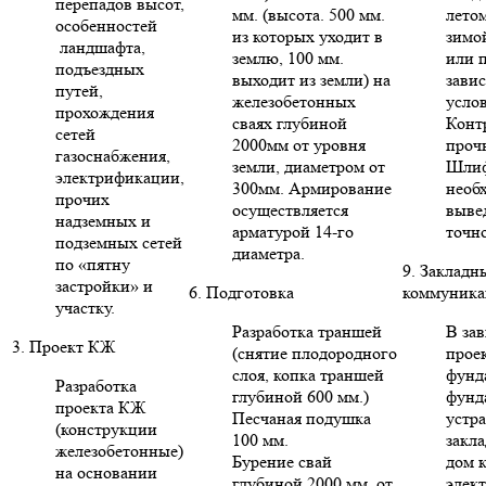
перепадов высот,
мм. (высота. 500 мм.
летом
особенностей
из которых уходит в
зимо
ландшафта,
землю, 100 мм.
или п
подъездных
выходит из земли) на
зави
путей,
железобетонных
усло
прохождения
сваях глубиной
Конт
сетей
2000мм от уровня
проч
газоснабжения,
земли, диаметром от
Шлиф
электрификации,
300мм. Армирование
необ
прочих
осуществляется
выве
надземных и
арматурой 14-го
точн
подземных сетей
диаметра.
по «пятну
9. Закладн
застройки» и
6. Подготовка
коммуника
участку.
Разработка траншей
В за
3. Проект КЖ
(снятие плодородного
проек
слоя, копка траншей
фунд
Разработка
глубиной 600 мм.)
фунд
проекта КЖ
Песчаная подушка
устр
(конструкции
100 мм.
закла
железобетонные)
Бурение свай
дом 
на основании
глубиной 2000 мм. от
элект