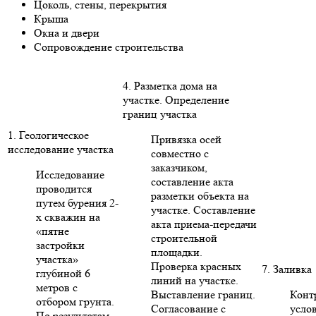
Цоколь, стены, перекрытия
Крыша
Окна и двери
Сопровождение строительства
4. Разметка дома на
участке. Определение
границ участка
1. Геологическое
Привязка осей
исследование участка
совместно с
заказчиком,
Исследование
составление акта
проводится
разметки объекта на
путем бурения 2-
участке. Составление
х скважин на
акта приема-передачи
«пятне
строительной
застройки
площадки.
участка»
Проверка красных
7. Заливка
глубиной 6
линий на участке.
метров с
Выставление границ.
Конт
отбором грунта.
Согласование с
усло
По результатам