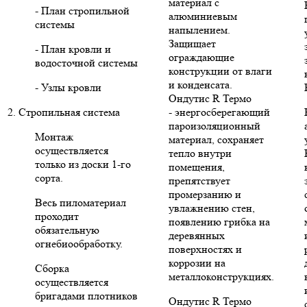
материал с
- План стропильной
алюминиевым
системы
напылением.
Защищает
- План кровли и
ограждающие
водосточной системы
конструкции от влаги
и конденсата.
- Узлы кровли
Ондутис R Термо
2. Стропильная система
- энергосберегающий
пароизоляционный
Монтаж
материал, сохраняет
осуществляется
тепло внутри
только из доски 1-го
помещения,
сорта.
препятствует
промерзанию и
Весь пиломатериал
увлажнению стен,
проходит
появлению грибка на
обязательную
деревянных
огнебиообработку.
поверхностях и
коррозии на
Сборка
металлоконструкциях.
осуществляется
бригадами плотников
Ондутис R Термо