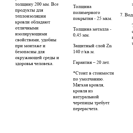
толщину 200 мм. Все
Толщина
продукты для
полимерного
7. Во
теплоизоляции
покрытия - 25 мкм.
кровли обладают
отличными
Толщина металла -
изолирующими
0,45 мм.
свойствами, удобны
при монтаже и
Защитный слой Zn
безопасны для
140 г/кв.м.
окружающей среды и
Гарантия – 20 лет.
здоровья человека.
*Стоит в стоимости
по умолчанию.
Мягкая кровля,
кровля из
натуральной
черепицы требует
перерасчета.