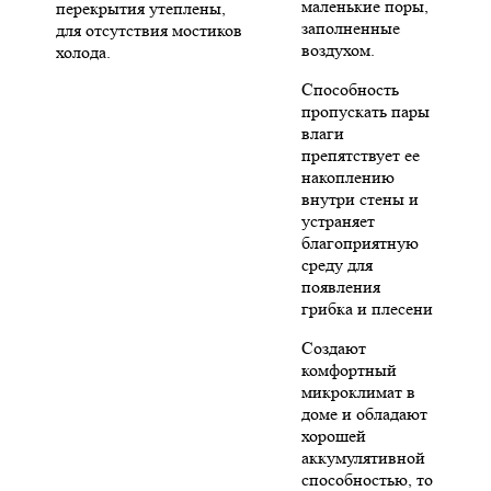
маленькие поры,
перекрытия утеплены,
заполненные
для отсутствия мостиков
воздухом.
холода.
Способность
пропускать пары
влаги
препятствует ее
накоплению
внутри стены и
устраняет
благоприятную
среду для
появления
грибка и плесени
Создают
комфортный
микроклимат в
доме и обладают
хорошей
аккумулятивной
способностью, то