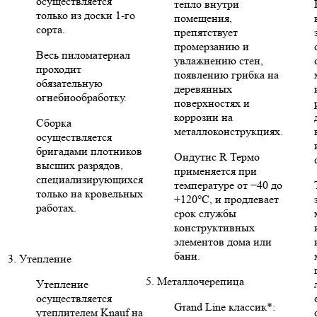
осуществляется
тепло внутри
только из доски 1-го
помещения,
сорта.
препятствует
промерзанию и
Весь пиломатериал
увлажнению стен,
проходит
появлению грибка на
обязательную
деревянных
огнебиообработку.
поверхностях и
коррозии на
Сборка
металлоконструкциях.
осуществляется
бригадами плотников
Ондутис R Термо
высших разрядов,
применяется при
специализирующихся
температуре от −40 до
только на кровельных
+120°C, и продлевает
работах.
срок службы
конструктивных
элементов дома или
бани.
3. Утепление
5. Металлочерепица
Утепление
осуществляется
Grand Line классик*:
утеплителем Knauf на