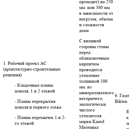
проходит) на 250
мм. или 380 мм.
в зависимости от
нагрузок, объема
и сложности
дома.
С внешней
стороны стены
перед
облицовочным
1. Рабочий проект АС
кирпичом
(архитектурно-строительные
проводится
решения)
утепление
толщиной 100
- Кладочные планы
мм. из
цоколя, 1 и 2 этажей
минераловатного
6. Газ
негорючего,
- Планы перекрытия
Bikton
экологически
цоколя и первого этажа
чистого
Е
утеплителя
- Планы перемычек 1 и 2-
к
марки Knauf.
го этажей
м
Материал
и