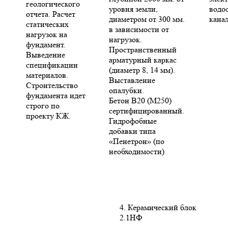
геологического
уровня земли,
водо
отчета. Расчет
диаметром от 300 мм.
кана
статических
в зависимости от
нагрузок на
нагрузок.
фундамент.
Пространственный
Выведение
арматурный каркас
спецификации
(диаметр 8, 14 мм).
материалов.
Выставление
Строительство
опалубки.
фундамента идет
Бетон В20 (М250)
строго по
сертифицированный.
проекту КЖ.
Гидрофобные
добавки типа
«Пенетрон» (по
необходимости)
4. Керамический блок
2.1НФ