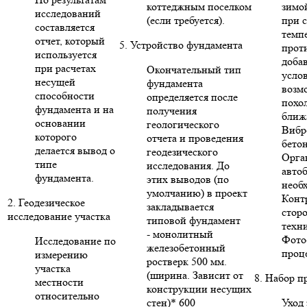
коттеджным поселком
зимо
исследований
(если требуется).
при 
составляется
темп
отчет, который
5. Устройство фундамента
прот
используется
доба
при расчетах
Окончательный тип
усло
несущей
фундамента
возм
способности
определяется после
похо
фундамента и на
получения
ближ
основании
геологического
Вибр
которого
отчета и проведения
бето
делается вывод о
геодезического
Орга
типе
исследования. До
авто
фундамента.
этих выводов (по
необ
умолчанию) в проект
Конт
2. Геодезическое
закладывается
стор
исследование участка
типовой фундамент
техни
- монолитный
Фото
Исследование по
железобетонный
проце
измерению
ростверк 500 мм.
участка
(ширина. Зависит от
8. Набор п
местности
конструкции несущих
относительно
стен)* 600
Уход 