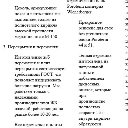
керамический блок
п
Poroterm концерна
л
Цоколь, армирующие
Wienerberger
и
пояса и вентканалы мы
м
выполняем только из
Прекрасное
н
полнотелого кирпича
решение для стен
р
высокой прочности
без утеплителя –
с
марки не ниже М-150.
блоки Poroterm
ц
44 и 51.
3. Перекрытия и перемычки
р
е
Теплая керамика
Изготовление ж/б
п
изготовлена из
перемычек и плит
к
натуральной
перекрытия соответствует
р
глины с
требованиям ГОСТ, что
к
добавлением
позволяет выдерживать
к
древесных
большие нагрузки. Мы
л
опилок, которые
работаем только с
э
при
надежными
п
производстве
производителями ЖБ
п
полностью
изделий, работающих на
м
сгорают. Так
рынке более 10-20 лет.
внутри кирпича
образуются
Все перемычки и плиты