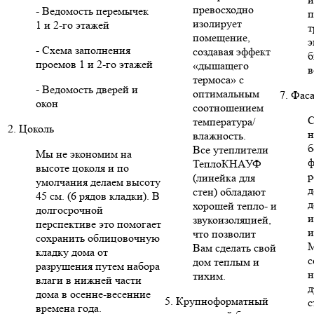
превосходно
- Ведомость перемычек
п
изолирует
1 и 2-го этажей
т
помещение,
э
- Схема заполнения
создавая эффект
б
проемов 1 и 2-го этажей
«дышащего
в
термоса» с
- Ведомость дверей и
оптимальным
7. Фас
окон
соотношением
С
температура/
2. Цоколь
н
влажность.
б
Все утеплители
Мы не экономим на
ф
ТеплоКНАУФ
высоте цоколя и по
р
(линейка для
умолчания делаем высоту
д
стен) обладают
45 см. (6 рядов кладки). В
д
хорошей тепло- и
долгосрочной
и
звукоизоляцией,
перспективе это помогает
и
что позволит
сохранить облицовочную
Вам сделать свой
кладку дома от
с
дом теплым и
разрушения путем набора
н
тихим.
влаги в нижней части
д
дома в осенне-весенние
5. Крупноформатный
с
времена года.