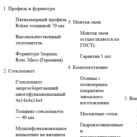
1. Профиль и фурнитура
Пятикамерный профиль
3. Монтаж окон
Rehau толщиной 70 мм.
Монтаж окон
Высококачественный
осуществляется по
уплотнитель.
ГОСТу.
Фурнитура Siegenia,
Гарантия 5 лет.
Roto, Maco (Германия).
4. Комплектующие
2. Стеклопакет
Отливы с
Стеклопакет
полимерным
энергосберегающий
покрытием
многофункциональный
заводского
5. Вх
4х14х4х14х4
изготовления.
Толщина стеклопакета
Москитные сетки.
— 40 мм.
Гидроизоляционные
Мультифункциональное
и
напыление на внешнем
пароизоляционные