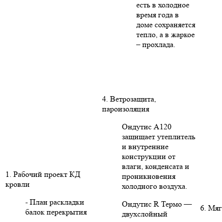
есть в холодное
время года в
доме сохраняется
тепло, а в жаркое
– прохлада.
4. Ветрозащита,
пароизоляция
Ондутис А120
защищает утеплитель
и внутренние
конструкции от
влаги, конденсата и
1. Рабочий проект КД
проникновения
кровли
холодного воздуха.
- План раскладки
Ондутис R Термо —
6. Мяг
балок перекрытия
двухслойный