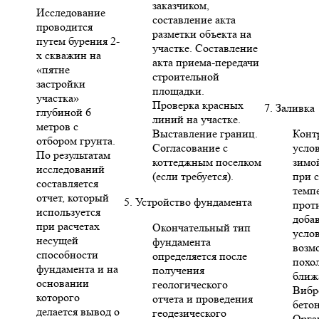
заказчиком,
Исследование
составление акта
проводится
разметки объекта на
путем бурения 2-
участке. Составление
х скважин на
акта приема-передачи
«пятне
строительной
застройки
площадки.
участка»
Проверка красных
7. Заливка
глубиной 6
линий на участке.
метров с
Выставление границ.
Конт
отбором грунта.
Согласование с
усло
По результатам
коттеджным поселком
зимо
исследований
(если требуется).
при 
составляется
темп
отчет, который
5. Устройство фундамента
прот
используется
доба
при расчетах
Окончательный тип
усло
несущей
фундамента
возм
способности
определяется после
похо
фундамента и на
получения
ближ
основании
геологического
Вибр
которого
отчета и проведения
бето
делается вывод о
геодезического
Орга