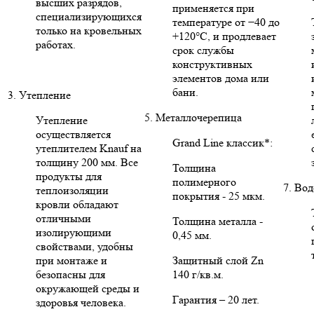
высших разрядов,
применяется при
специализирующихся
температуре от −40 до
только на кровельных
+120°C, и продлевает
работах.
срок службы
конструктивных
элементов дома или
бани.
3. Утепление
5. Металлочерепица
Утепление
осуществляется
Grand Line классик*:
утеплителем Knauf на
толщину 200 мм. Все
Толщина
продукты для
полимерного
7. Во
теплоизоляции
покрытия - 25 мкм.
кровли обладают
отличными
Толщина металла -
изолирующими
0,45 мм.
свойствами, удобны
при монтаже и
Защитный слой Zn
безопасны для
140 г/кв.м.
окружающей среды и
Гарантия – 20 лет.
здоровья человека.