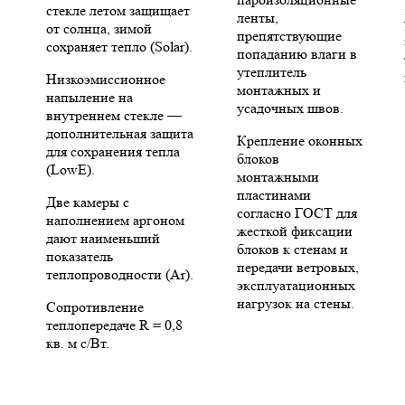
стекле летом защищает
ленты,
от солнца, зимой
препятствующие
сохраняет тепло (Solar).
попаданию влаги в
утеплитель
Низкоэмиссионное
монтажных и
напыление на
усадочных швов.
внутреннем стекле —
дополнительная защита
Крепление оконных
для сохранения тепла
блоков
(LowE).
монтажными
пластинами
Две камеры с
согласно ГОСТ для
наполнением аргоном
жесткой фиксации
дают наименьший
блоков к стенам и
показатель
передачи ветровых,
теплопроводности (Ar).
эксплуатационных
нагрузок на стены.
Сопротивление
теплопередаче R = 0,8
кв. м с/Вт.