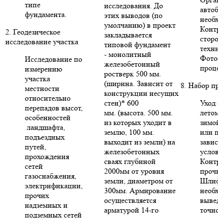
типе
исследования. До
авто
фундамента.
этих выводов (по
необ
умолчанию) в проект
Конт
2. Геодезическое
закладывается
стор
исследование участка
типовой фундамент
техни
- монолитный
Фото
Исследование по
железобетонный
проце
измерению
ростверк 500 мм.
участка
(ширина. Зависит от
8. Набор п
местности
конструкции несущих
относительно
стен)* 600
Уход 
перепадов высот,
мм. (высота. 500 мм.
летом
особенностей
из которых уходит в
зимо
ландшафта,
землю, 100 мм.
или п
подъездных
выходит из земли) на
зави
путей,
железобетонных
усло
прохождения
сваях глубиной
Конт
сетей
2000мм от уровня
проч
газоснабжения,
земли, диаметром от
Шлиф
электрификации,
300мм. Армирование
необ
прочих
осуществляется
выве
надземных и
арматурой 14-го
точн
подземных сетей