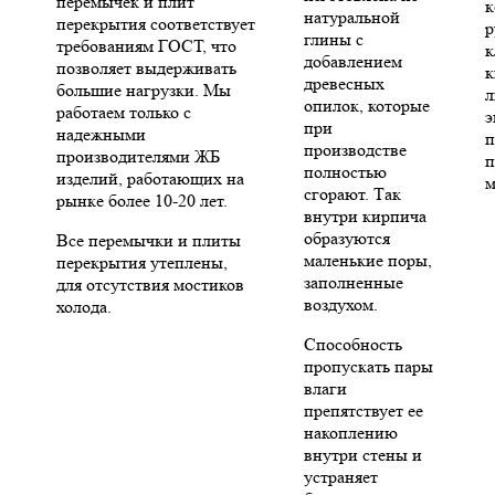
перемычек и плит
к
натуральной
перекрытия соответствует
р
глины с
требованиям ГОСТ, что
к
добавлением
позволяет выдерживать
к
древесных
большие нагрузки. Мы
л
опилок, которые
работаем только с
э
при
надежными
п
производстве
производителями ЖБ
п
полностью
изделий, работающих на
м
сгорают. Так
рынке более 10-20 лет.
внутри кирпича
образуются
Все перемычки и плиты
маленькие поры,
перекрытия утеплены,
заполненные
для отсутствия мостиков
воздухом.
холода.
Способность
пропускать пары
влаги
препятствует ее
накоплению
внутри стены и
устраняет