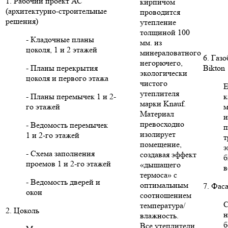
1. Рабочий проект АС
кирпичом
(архитектурно-строительные
проводится
решения)
утепление
толщиной 100
- Кладочные планы
мм. из
цоколя, 1 и 2 этажей
минераловатного
6. Газ
негорючего,
- Планы перекрытия
Bikton
экологически
цоколя и первого этажа
чистого
Е
утеплителя
- Планы перемычек 1 и 2-
к
марки Knauf.
го этажей
м
Материал
и
превосходно
- Ведомость перемычек
п
изолирует
1 и 2-го этажей
т
помещение,
э
- Схема заполнения
создавая эффект
б
проемов 1 и 2-го этажей
«дышащего
в
термоса» с
- Ведомость дверей и
оптимальным
7. Фас
окон
соотношением
С
температура/
2. Цоколь
н
влажность.
б
Все утеплители