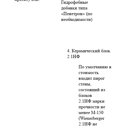
Гидрофобные
добавки типа
«Пенетрон» (по
необходимости)
4. Керамический блок
2.1НФ
По умолчанию в
стоимость
входит пирог
стены,
состоящий из
блоков
2.1НФ марки
прочности не
менее М-150
(Wienerberger
2.1НФ не