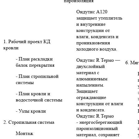
пароизоляция
Ондутис А120
защищает утеплитель
и внутренние
конструкции от
влаги, конденсата и
1. Рабочий проект КД
проникновения
кровли
холодного воздуха.
- План раскладки
Ондутис R Термо —
6. Мяг
балок перекрытия
двухслойный
материал с
- План стропильной
алюминиевым
системы
напылением.
Защищает
- План кровли и
ограждающие
водосточной системы
конструкции от влаги
и конденсата.
- Узлы кровли
Ондутис R Термо
2. Стропильная система
- энергосберегающий
пароизоляционный
Монтаж
материал, сохраняет