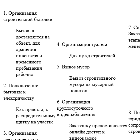
1. Организация
строительной бытовки
7. С
Бытовка
Заказ
доставляется на
этапа
объект, для
4. Организация туалета
мене
хранения
инвентаря и
Для нужд строителей
временного
5. Вывоз мусор
пребывания
рабочих.
Вывоз строительного
мусора на мусорный
2. Подключение
полигон
бытовки к
электричеству
6. Организация
круглосуточного
Как правило, к
8. П
видеонаблюдения
распредительному
юрид
щитку на участке
сопр
Заказчику предоставляется
стро
онлайн доступ к
3. Организация
видеокамере
электричества и