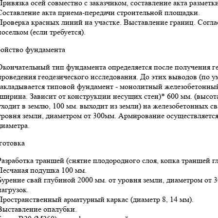
Привязка осей совместно с заказчиком, составление акта разметки
Составление акта приема-передачи строительной площадки.
Проверка красных линий на участке. Выставление границ. Согл
поселком (если требуется).
ройство фундамента
Окончательный тип фундамента определяется после получения ге
проведения геодезического исследования. До этих выводов (по 
закладывается типовой фундамент - монолитный железобетонный
(ширина. Зависит от конструкции несущих стен)* 600 мм. (высота
уходит в землю, 100 мм. выходит из земли) на железобетонных с
уровня земли, диаметром от 300мм. Армирование осуществляется
диаметра.
готовка
Разработка траншей (снятие плодородного слоя, копка траншей г
Песчаная подушка 100 мм.
Бурение свай глубиной 2000 мм. от уровня земли, диаметром от 3
нагрузок.
Пространственный арматурный каркас (диаметр 8, 14 мм).
Выставление опалубки.