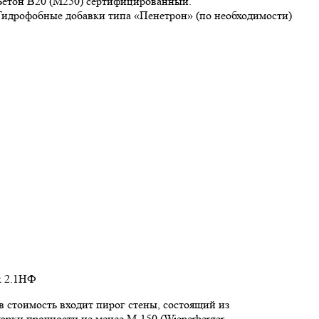
Бетон В20 (М250) сертифицированный.
Гидрофобные добавки типа «Пенетрон» (по необходимости)
к 2.1НФ
 стоимость входит пирог стены, состоящий из
арки прочности не менее М-150 (Wienerberger