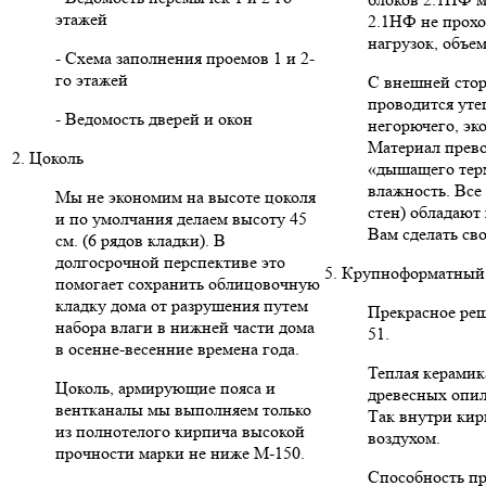
этажей
2.1НФ не прохо
нагрузок, объе
- Схема заполнения проемов 1 и 2-
го этажей
С внешней сто
проводится уте
- Ведомость дверей и окон
негорючего, эк
Материал прево
2. Цоколь
«дышащего тер
влажность. Вс
Мы не экономим на высоте цоколя
стен) обладают
и по умолчания делаем высоту 45
Вам сделать св
см. (6 рядов кладки). В
долгосрочной перспективе это
5. Крупноформатный 
помогает сохранить облицовочную
кладку дома от разрушения путем
Прекрасное реше
набора влаги в нижней части дома
51.
в осенне-весенние времена года.
Теплая керамик
Цоколь, армирующие пояса и
древесных опил
вентканалы мы выполняем только
Так внутри кир
из полнотелого кирпича высокой
воздухом.
прочности марки не ниже М-150.
Способность пр