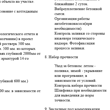
 объекта на участке.
ближайшие 2 суток.
Виброуплотнение бетонной
асование с коттеджным
смеси.
Организация работы
автобетононасоса(при
необходимости).
Контроль заливки со стороны
ологического отчета и
инженера технического
умолчанию) в проект
надзора. Фотофиксация
 ростверк 500 мм.
процесса заливки.
. 500 мм. из которых
ваях глубиной 2000мм от
8. Набор прочности
 арматурой 14-го
Уход за бетоном: летом -
поливка, зимой - укрывание
или прогревание, в
зависимости от условий.
лубиной 600 мм.)
Контроль набора прочности
Шлифовка при необходимости
00 мм. в зависимости от
для выведения до норм
точности.
9. Закладные под коммуникации.