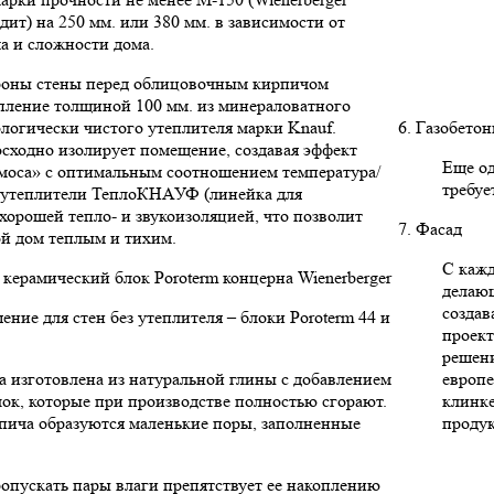
дит) на 250 мм. или 380 мм. в зависимости от
ма и сложности дома.
роны стены перед облицовочным кирпичом
пление толщиной 100 мм. из минераловатного
ологически чистого утеплителя марки Knauf.
6. Газобето
сходно изолирует помещение, создавая эффект
Еще од
моса» с оптимальным соотношением температура/
требуе
е утеплители ТеплоКНАУФ (линейка для
 хорошей тепло- и звукоизоляцией, что позволит
7. Фасад
ой дом теплым и тихим.
С кажд
керамический блок Poroterm концерна Wienerberger
делаю
создав
ние для стен без утеплителя – блоки Poroterm 44 и
проект
решени
а изготовлена из натуральной глины с добавлением
европе
ок, которые при производстве полностью сгорают.
клинк
пича образуются маленькие поры, заполненные
продук
опускать пары влаги препятствует ее накоплению