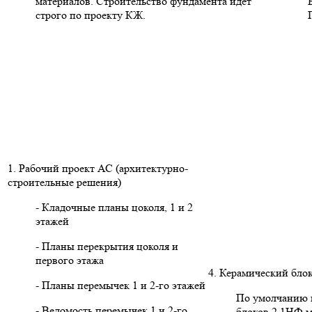
материалов. Строительство фундамента идет
строго по проекту КЖ.
1. Рабочий проект АС (архитектурно-
строительные решения)
- Кладочные планы цоколя, 1 и 2
этажей
- Планы перекрытия цоколя и
первого этажа
4. Керамический бло
- Планы перемычек 1 и 2-го этажей
По умолчанию в
- Ведомость перемычек 1 и 2-го
блоков 2.1НФ м