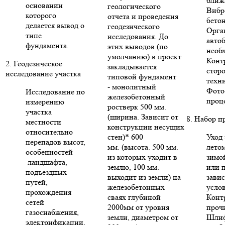
ближ
основании
геологического
Вибр
которого
отчета и проведения
бето
делается вывод о
геодезического
Орга
типе
исследования. До
авто
фундамента.
этих выводов (по
необ
умолчанию) в проект
Конт
2. Геодезическое
закладывается
стор
исследование участка
типовой фундамент
техни
- монолитный
Фото
Исследование по
железобетонный
проце
измерению
ростверк 500 мм.
участка
(ширина. Зависит от
8. Набор п
местности
конструкции несущих
относительно
стен)* 600
Уход 
перепадов высот,
мм. (высота. 500 мм.
летом
особенностей
из которых уходит в
зимо
ландшафта,
землю, 100 мм.
или п
подъездных
выходит из земли) на
зави
путей,
железобетонных
усло
прохождения
сваях глубиной
Конт
сетей
2000мм от уровня
проч
газоснабжения,
земли, диаметром от
Шлиф
электрификации,