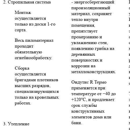
2. Стропильная система
- энергосберегающий
пароизоляционный
Монтаж
материал, сохраняет
осуществляется
тепло внутри
только из доски 1-го
помещения,
сорта.
препятствует
промерзанию и
Весь пиломатериал
увлажнению стен,
проходит
появлению грибка на
обязательную
деревянных
огнебиообработку.
поверхностях и
коррозии на
Сборка
металлоконструкциях.
осуществляется
бригадами плотников
Ондутис R Термо
высших разрядов,
применяется при
специализирующихся
температуре от −40 до
только на кровельных
+120°C, и продлевает
работах.
срок службы
конструктивных
элементов дома или
бани.
3. Утепление