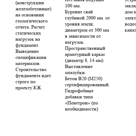
(конструкции
100 мм.
закла
железобетонные)
Бурение свай
дом 
на основании
глубиной 2000 мм. от
элект
геологического
уровня земли,
водо
отчета. Расчет
диаметром от 300 мм.
кана
статических
в зависимости от
нагрузок на
нагрузок.
фундамент.
Пространственный
Выведение
арматурный каркас
спецификации
(диаметр 8, 14 мм).
материалов.
Выставление
Строительство
опалубки.
фундамента идет
Бетон В20 (М250)
строго по
сертифицированный.
проекту КЖ.
Гидрофобные
добавки типа
«Пенетрон» (по
необходимости)