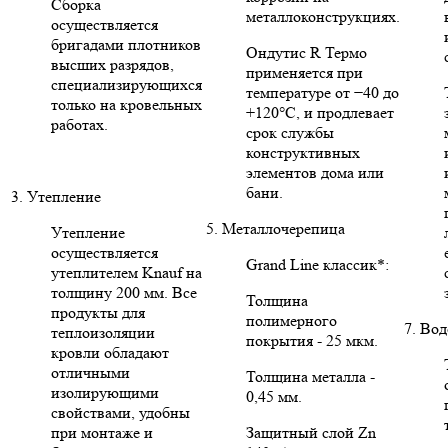
Сборка
металлоконструкциях.
осуществляется
бригадами плотников
Ондутис R Термо
высших разрядов,
применяется при
специализирующихся
температуре от −40 до
только на кровельных
+120°C, и продлевает
работах.
срок службы
конструктивных
элементов дома или
бани.
3. Утепление
5. Металлочерепица
Утепление
осуществляется
Grand Line классик*:
утеплителем Knauf на
толщину 200 мм. Все
Толщина
продукты для
полимерного
7. Во
теплоизоляции
покрытия - 25 мкм.
кровли обладают
отличными
Толщина металла -
изолирующими
0,45 мм.
свойствами, удобны
при монтаже и
Защитный слой Zn