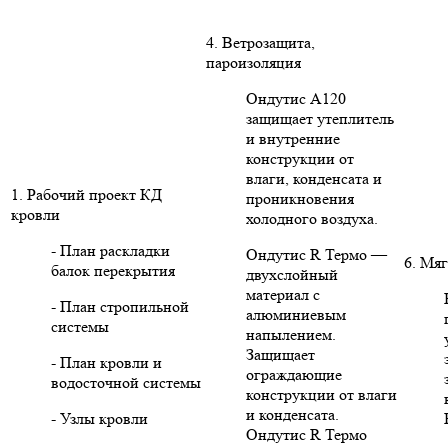
4. Ветрозащита,
пароизоляция
Ондутис А120
защищает утеплитель
и внутренние
конструкции от
влаги, конденсата и
1. Рабочий проект КД
проникновения
кровли
холодного воздуха.
- План раскладки
Ондутис R Термо —
6. Мяг
балок перекрытия
двухслойный
материал с
- План стропильной
алюминиевым
системы
напылением.
Защищает
- План кровли и
ограждающие
водосточной системы
конструкции от влаги
и конденсата.
- Узлы кровли
Ондутис R Термо