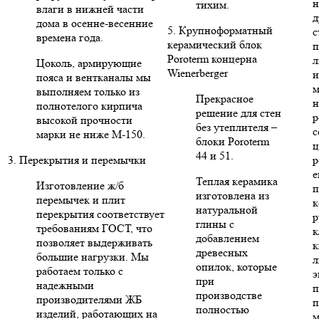
н
тихим.
влаги в нижней части
д
дома в осенне-весенние
5. Крупноформатный
с
времена года.
керамический блок
п
Poroterm концерна
л
Цоколь, армирующие
Wienerberger
и
пояса и вентканалы мы
м
выполняем только из
Прекрасное
н
полнотелого кирпича
решение для стен
р
высокой прочности
без утеплителя –
с
марки не ниже М-150.
блоки Poroterm
ц
44 и 51.
3. Перекрытия и перемычки
р
е
Теплая керамика
Изготовление ж/б
п
изготовлена из
перемычек и плит
к
натуральной
перекрытия соответствует
р
глины с
требованиям ГОСТ, что
к
добавлением
позволяет выдерживать
к
древесных
большие нагрузки. Мы
л
опилок, которые
работаем только с
э
при
надежными
п
производстве
производителями ЖБ
п
полностью
изделий, работающих на
м