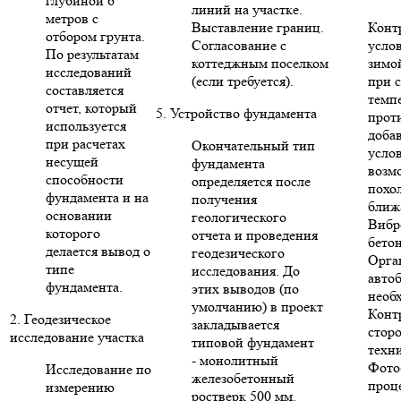
глубиной 6
линий на участке.
метров с
Выставление границ.
Конт
отбором грунта.
Согласование с
усло
По результатам
коттеджным поселком
зимо
исследований
(если требуется).
при 
составляется
темп
отчет, который
5. Устройство фундамента
прот
используется
доба
при расчетах
Окончательный тип
усло
несущей
фундамента
возм
способности
определяется после
похо
фундамента и на
получения
ближ
основании
геологического
Вибр
которого
отчета и проведения
бето
делается вывод о
геодезического
Орга
типе
исследования. До
авто
фундамента.
этих выводов (по
необ
умолчанию) в проект
Конт
2. Геодезическое
закладывается
стор
исследование участка
типовой фундамент
техни
- монолитный
Фото
Исследование по
железобетонный
проце
измерению
ростверк 500 мм.