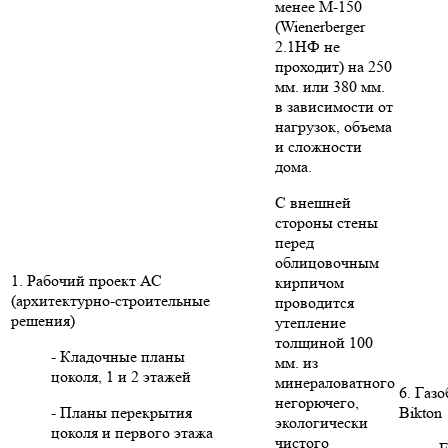
менее М-150
(Wienerberger
2.1НФ не
проходит) на 250
мм. или 380 мм.
в зависимости от
нагрузок, объема
и сложности
дома.
С внешней
стороны стены
перед
облицовочным
1. Рабочий проект АС
кирпичом
(архитектурно-строительные
проводится
решения)
утепление
толщиной 100
- Кладочные планы
мм. из
цоколя, 1 и 2 этажей
минераловатного
6. Газ
негорючего,
- Планы перекрытия
Bikton
экологически
цоколя и первого этажа
чистого