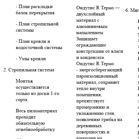
- План раскладки
Ондутис R Термо —
6. Мяг
балок перекрытия
двухслойный
материал с
- План стропильной
алюминиевым
системы
напылением.
Защищает
- План кровли и
ограждающие
водосточной системы
конструкции от влаги
и конденсата.
- Узлы кровли
Ондутис R Термо
2. Стропильная система
- энергосберегающий
пароизоляционный
Монтаж
материал, сохраняет
осуществляется
тепло внутри
только из доски 1-го
помещения,
сорта.
препятствует
промерзанию и
Весь пиломатериал
увлажнению стен,
проходит
появлению грибка на
обязательную
деревянных
огнебиообработку.
поверхностях и
коррозии на