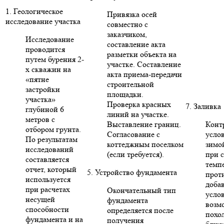
1. Геологическое
Привязка осей
исследование участка
совместно с
заказчиком,
Исследование
составление акта
проводится
разметки объекта на
путем бурения 2-
участке. Составление
х скважин на
акта приема-передачи
«пятне
строительной
застройки
площадки.
участка»
Проверка красных
7. Заливка
глубиной 6
линий на участке.
метров с
Выставление границ.
Конт
отбором грунта.
Согласование с
усло
По результатам
коттеджным поселком
зимо
исследований
(если требуется).
при 
составляется
темп
отчет, который
5. Устройство фундамента
прот
используется
доба
при расчетах
Окончательный тип
усло
несущей
фундамента
возм
способности
определяется после
похо
фундамента и на
получения