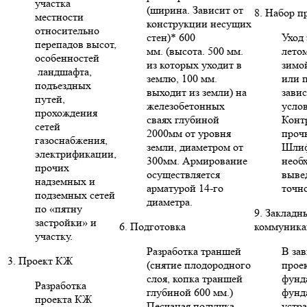
участка
(ширина. Зависит от
8. Набор п
местности
конструкции несущих
относительно
стен)* 600
Уход 
перепадов высот,
мм. (высота. 500 мм.
летом
особенностей
из которых уходит в
зимо
ландшафта,
землю, 100 мм.
или п
подъездных
выходит из земли) на
зави
путей,
железобетонных
усло
прохождения
сваях глубиной
Конт
сетей
2000мм от уровня
проч
газоснабжения,
земли, диаметром от
Шлиф
электрификации,
300мм. Армирование
необ
прочих
осуществляется
выве
надземных и
арматурой 14-го
точн
подземных сетей
диаметра.
по «пятну
9. Закладн
застройки» и
6. Подготовка
коммуника
участку.
Разработка траншей
В за
3. Проект КЖ
(снятие плодородного
проек
слоя, копка траншей
фунд
Разработка
глубиной 600 мм.)
фунд
проекта КЖ
Песчаная подушка
устр