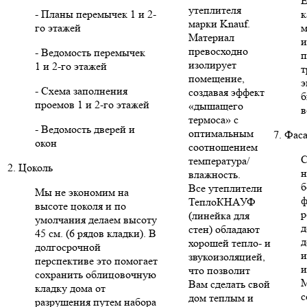
Е
утеплителя
- Планы перемычек 1 и 2-
к
марки Knauf.
го этажей
м
Материал
и
превосходно
- Ведомость перемычек
п
изолирует
1 и 2-го этажей
т
помещение,
э
- Схема заполнения
создавая эффект
б
проемов 1 и 2-го этажей
«дышащего
в
термоса» с
- Ведомость дверей и
оптимальным
7. Фас
окон
соотношением
С
температура/
2. Цоколь
н
влажность.
б
Все утеплители
Мы не экономим на
ф
ТеплоКНАУФ
высоте цоколя и по
р
(линейка для
умолчания делаем высоту
д
стен) обладают
45 см. (6 рядов кладки). В
д
хорошей тепло- и
долгосрочной
и
звукоизоляцией,
перспективе это помогает
и
что позволит
сохранить облицовочную
Вам сделать свой
кладку дома от
с
дом теплым и
разрушения путем набора