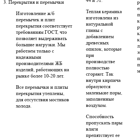
44 и 51.
3. Перекрытия и перемычки
р
е
Теплая керамика
Изготовление ж/б
п
изготовлена из
перемычек и плит
к
натуральной
перекрытия соответствует
р
глины с
требованиям ГОСТ, что
к
добавлением
позволяет выдерживать
к
древесных
большие нагрузки. Мы
л
опилок, которые
работаем только с
э
при
надежными
п
производстве
производителями ЖБ
п
полностью
изделий, работающих на
м
сгорают. Так
рынке более 10-20 лет.
внутри кирпича
образуются
Все перемычки и плиты
маленькие поры,
перекрытия утеплены,
заполненные
для отсутствия мостиков
воздухом.
холода.
Способность
пропускать пары
влаги
препятствует ее