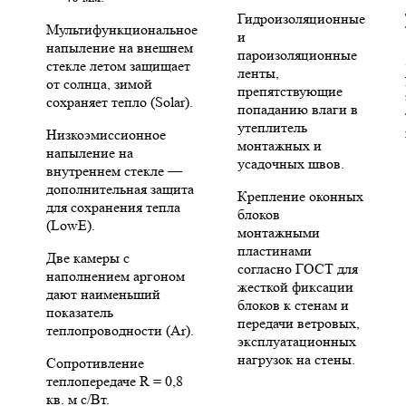
Гидроизоляционные
Мультифункциональное
и
напыление на внешнем
пароизоляционные
стекле летом защищает
ленты,
от солнца, зимой
препятствующие
сохраняет тепло (Solar).
попаданию влаги в
утеплитель
Низкоэмиссионное
монтажных и
напыление на
усадочных швов.
внутреннем стекле —
дополнительная защита
Крепление оконных
для сохранения тепла
блоков
(LowE).
монтажными
пластинами
Две камеры с
согласно ГОСТ для
наполнением аргоном
жесткой фиксации
дают наименьший
блоков к стенам и
показатель
передачи ветровых,
теплопроводности (Ar).
эксплуатационных
нагрузок на стены.
Сопротивление
теплопередаче R = 0,8
кв. м с/Вт.