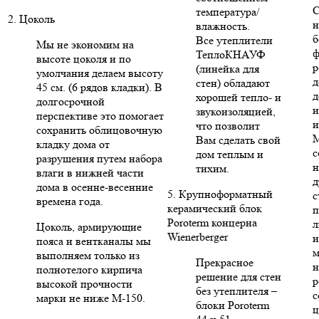
С
температура/
2. Цоколь
н
влажность.
б
Все утеплители
Мы не экономим на
ф
ТеплоКНАУФ
высоте цоколя и по
р
(линейка для
умолчания делаем высоту
д
стен) обладают
45 см. (6 рядов кладки). В
д
хорошей тепло- и
долгосрочной
и
звукоизоляцией,
перспективе это помогает
и
что позволит
сохранить облицовочную
Вам сделать свой
кладку дома от
с
дом теплым и
разрушения путем набора
н
тихим.
влаги в нижней части
д
дома в осенне-весенние
5. Крупноформатный
с
времена года.
керамический блок
п
Poroterm концерна
л
Цоколь, армирующие
Wienerberger
и
пояса и вентканалы мы
м
выполняем только из
Прекрасное
н
полнотелого кирпича
решение для стен
р
высокой прочности
без утеплителя –
с
марки не ниже М-150.
блоки Poroterm
ц