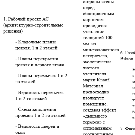
стороны стены
перед
облицовочным
1. Рабочий проект АС
кирпичом
(архитектурно-строительные
проводится
решения)
утепление
толщиной 100
- Кладочные планы
мм. из
цоколя, 1 и 2 этажей
минераловатного
6. Газ
негорючего,
- Планы перекрытия
Bikton
экологически
цоколя и первого этажа
чистого
Е
утеплителя
- Планы перемычек 1 и 2-
к
марки Knauf.
го этажей
м
Материал
и
превосходно
- Ведомость перемычек
п
изолирует
1 и 2-го этажей
т
помещение,
э
- Схема заполнения
создавая эффект
б
проемов 1 и 2-го этажей
«дышащего
в
термоса» с
- Ведомость дверей и
оптимальным
7. Фас
окон
соотношением