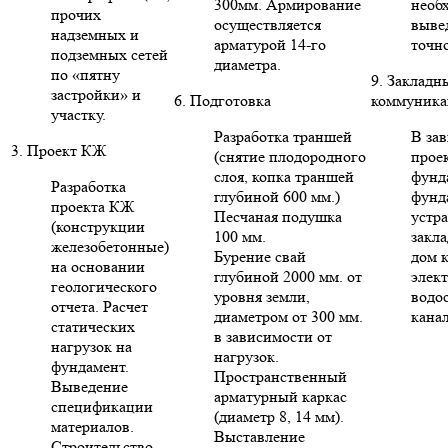
300мм. Армирование
необ
прочих
осуществляется
выве
надземных и
арматурой 14-го
точн
подземных сетей
диаметра.
по «пятну
9. Закладн
застройки» и
6. Подготовка
коммуника
участку.
Разработка траншей
В за
3. Проект КЖ
(снятие плодородного
проек
слоя, копка траншей
фунд
Разработка
глубиной 600 мм.)
фунд
проекта КЖ
Песчаная подушка
устр
(конструкции
100 мм.
закла
железобетонные)
Бурение свай
дом 
на основании
глубиной 2000 мм. от
элект
геологического
уровня земли,
водо
отчета. Расчет
диаметром от 300 мм.
кана
статических
в зависимости от
нагрузок на
нагрузок.
фундамент.
Пространственный
Выведение
арматурный каркас
спецификации
(диаметр 8, 14 мм).
материалов.
Выставление
Строительство