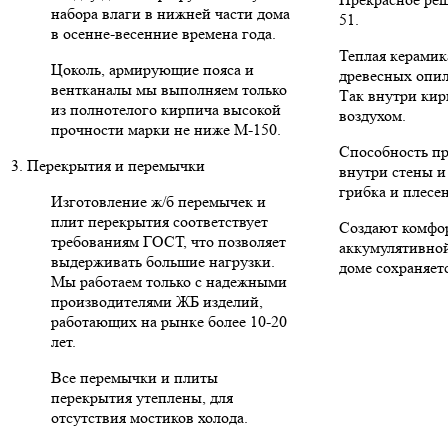
набора влаги в нижней части дома
51.
в осенне-весенние времена года.
Теплая керамик
Цоколь, армирующие пояса и
древесных опил
вентканалы мы выполняем только
Так внутри кир
из полнотелого кирпича высокой
воздухом.
прочности марки не ниже М-150.
Способность пр
3. Перекрытия и перемычки
внутри стены и
грибка и плесе
Изготовление ж/б перемычек и
плит перекрытия соответствует
Создают комфо
требованиям ГОСТ, что позволяет
аккумулятивной
выдерживать большие нагрузки.
доме сохраняетс
Мы работаем только с надежными
производителями ЖБ изделий,
работающих на рынке более 10-20
лет.
Все перемычки и плиты
перекрытия утеплены, для
отсутствия мостиков холода.