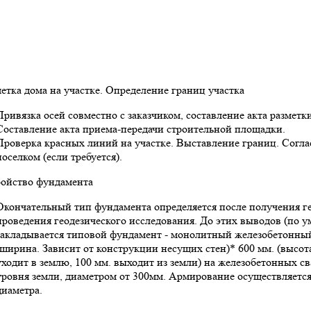
метка дома на участке. Определение границ участка
Привязка осей совместно с заказчиком, составление акта разметки
Составление акта приема-передачи строительной площадки.
Проверка красных линий на участке. Выставление границ. Согл
поселком (если требуется).
ройство фундамента
Окончательный тип фундамента определяется после получения ге
проведения геодезического исследования. До этих выводов (по 
закладывается типовой фундамент - монолитный железобетонный
(ширина. Зависит от конструкции несущих стен)* 600 мм. (высота
уходит в землю, 100 мм. выходит из земли) на железобетонных с
уровня земли, диаметром от 300мм. Армирование осуществляется
диаметра.