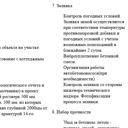
7. Заливка
Контроль погодных условий.
Заливка зимой осуществляется
при соответствии температуры
противоморозной добавки и
погодных условий с учетом
возможных похолоданий в
 объекта на участке.
ближайшие 2 суток.
Виброуплотнение бетонной
асование с коттеджным
смеси.
Организация работы
автобетононасоса(при
необходимости).
Контроль заливки со стороны
ологического отчета и
инженера технического
умолчанию) в проект
надзора. Фотофиксация
 ростверк 500 мм.
процесса заливки.
. 500 мм. из которых
ваях глубиной 2000мм от
8. Набор прочности
 арматурой 14-го
Уход за бетоном: летом -
поливка, зимой - укрывание