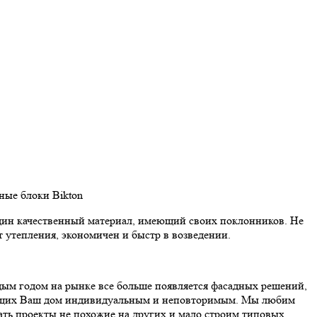
нные блоки Bikton
ин качественный материал, имеющий своих поклонников. Не
т утепления, экономичен и быстр в возведении.
ым годом на рынке все больше появляется фасадных решений,
щих Ваш дом индивидуальным и неповторимым. Мы любим
ать проекты не похожие на других и мало строим типовых