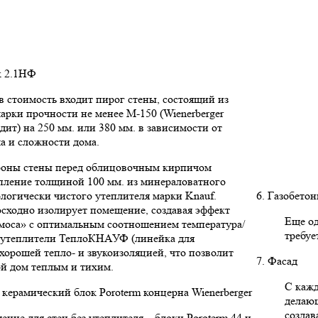
к 2.1НФ
 стоимость входит пирог стены, состоящий из
арки прочности не менее М-150 (Wienerberger
дит) на 250 мм. или 380 мм. в зависимости от
ма и сложности дома.
роны стены перед облицовочным кирпичом
пление толщиной 100 мм. из минераловатного
ологически чистого утеплителя марки Knauf.
6. Газобето
сходно изолирует помещение, создавая эффект
Еще од
моса» с оптимальным соотношением температура/
требуе
е утеплители ТеплоКНАУФ (линейка для
 хорошей тепло- и звукоизоляцией, что позволит
7. Фасад
ой дом теплым и тихим.
С кажд
керамический блок Poroterm концерна Wienerberger
делаю
создав
ние для стен без утеплителя – блоки Poroterm 44 и