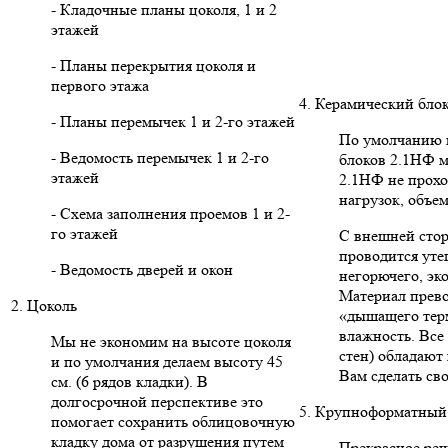
- Кладочные планы цоколя, 1 и 2
этажей
- Планы перекрытия цоколя и
первого этажа
4. Керамический бло
- Планы перемычек 1 и 2-го этажей
По умолчанию в
- Ведомость перемычек 1 и 2-го
блоков 2.1НФ м
этажей
2.1НФ не прохо
нагрузок, объе
- Схема заполнения проемов 1 и 2-
го этажей
С внешней сто
проводится уте
- Ведомость дверей и окон
негорючего, эк
Материал прево
2. Цоколь
«дышащего тер
влажность. Вс
Мы не экономим на высоте цоколя
стен) обладают
и по умолчания делаем высоту 45
Вам сделать св
см. (6 рядов кладки). В
долгосрочной перспективе это
5. Крупноформатный 
помогает сохранить облицовочную
кладку дома от разрушения путем
Прекрасное реше