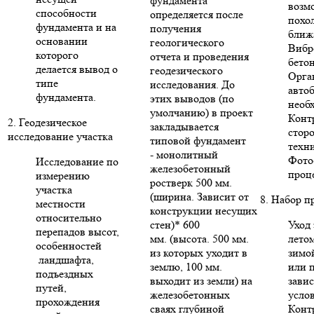
фундамента
возм
способности
определяется после
похо
фундамента и на
получения
ближ
основании
геологического
Вибр
которого
отчета и проведения
бето
делается вывод о
геодезического
Орга
типе
исследования. До
авто
фундамента.
этих выводов (по
необ
умолчанию) в проект
Конт
2. Геодезическое
закладывается
стор
исследование участка
типовой фундамент
техни
- монолитный
Фото
Исследование по
железобетонный
проце
измерению
ростверк 500 мм.
участка
(ширина. Зависит от
8. Набор п
местности
конструкции несущих
относительно
стен)* 600
Уход 
перепадов высот,
мм. (высота. 500 мм.
летом
особенностей
из которых уходит в
зимо
ландшафта,
землю, 100 мм.
или п
подъездных
выходит из земли) на
зави
путей,
железобетонных
усло
прохождения
сваях глубиной
Конт