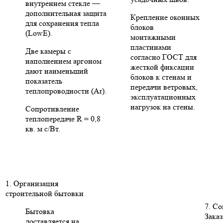
внутреннем стекле —
дополнительная защита
Крепление оконных
для сохранения тепла
блоков
(LowE).
монтажными
пластинами
Две камеры с
согласно ГОСТ для
наполнением аргоном
жесткой фиксации
дают наименьший
блоков к стенам и
показатель
передачи ветровых,
теплопроводности (Ar).
эксплуатационных
нагрузок на стены.
Сопротивление
теплопередаче R = 0,8
кв. м с/Вт.
1. Организация
строительной бытовки
7. С
Бытовка
Заказ
доставляется на