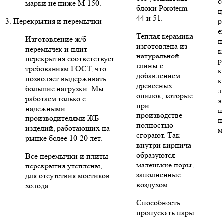
с
марки не ниже М-150.
блоки Poroterm
ц
44 и 51.
3. Перекрытия и перемычки
р
е
Теплая керамика
Изготовление ж/б
п
изготовлена из
перемычек и плит
к
натуральной
перекрытия соответствует
р
глины с
требованиям ГОСТ, что
к
добавлением
позволяет выдерживать
к
древесных
большие нагрузки. Мы
л
опилок, которые
работаем только с
э
при
надежными
п
производстве
производителями ЖБ
п
полностью
изделий, работающих на
м
сгорают. Так
рынке более 10-20 лет.
внутри кирпича
образуются
Все перемычки и плиты
маленькие поры,
перекрытия утеплены,
заполненные
для отсутствия мостиков
воздухом.
холода.
Способность
пропускать пары