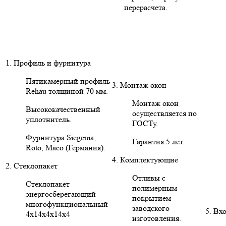
перерасчета.
1. Профиль и фурнитура
Пятикамерный профиль
3. Монтаж окон
Rehau толщиной 70 мм.
Монтаж окон
Высококачественный
осуществляется по
уплотнитель.
ГОСТу.
Фурнитура Siegenia,
Гарантия 5 лет.
Roto, Maco (Германия).
4. Комплектующие
2. Стеклопакет
Отливы с
Стеклопакет
полимерным
энергосберегающий
покрытием
многофункциональный
заводского
5. Вх
4х14х4х14х4
изготовления.