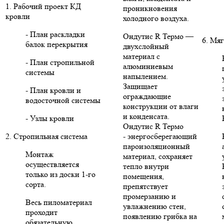
1. Рабочий проект КД
проникновения
кровли
холодного воздуха.
- План раскладки
Ондутис R Термо —
6. Мяг
балок перекрытия
двухслойный
материал с
- План стропильной
алюминиевым
системы
напылением.
Защищает
- План кровли и
ограждающие
водосточной системы
конструкции от влаги
и конденсата.
- Узлы кровли
Ондутис R Термо
2. Стропильная система
- энергосберегающий
пароизоляционный
Монтаж
материал, сохраняет
осуществляется
тепло внутри
только из доски 1-го
помещения,
сорта.
препятствует
промерзанию и
Весь пиломатериал
увлажнению стен,
проходит
появлению грибка на
обязательную