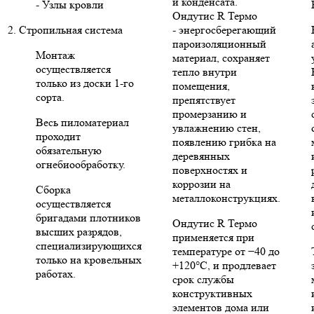
и конденсата.
- Узлы кровли
Ондутис R Термо
2. Стропильная система
- энергосберегающий
пароизоляционный
Монтаж
материал, сохраняет
осуществляется
тепло внутри
только из доски 1-го
помещения,
сорта.
препятствует
промерзанию и
Весь пиломатериал
увлажнению стен,
проходит
появлению грибка на
обязательную
деревянных
огнебиообработку.
поверхностях и
коррозии на
Сборка
металлоконструкциях.
осуществляется
бригадами плотников
Ондутис R Термо
высших разрядов,
применяется при
специализирующихся
температуре от −40 до
только на кровельных
+120°C, и продлевает
работах.
срок службы
конструктивных
элементов дома или