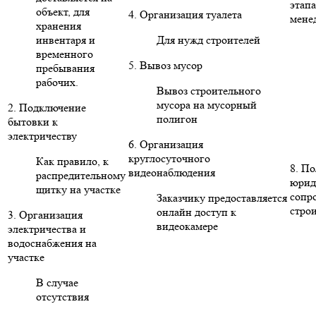
этапа
объект, для
4. Организация туалета
мене
хранения
инвентаря и
Для нужд строителей
временного
5. Вывоз мусор
пребывания
рабочих.
Вывоз строительного
мусора на мусорный
2. Подключение
полигон
бытовки к
электричеству
6. Организация
круглосуточного
Как правило, к
8. П
видеонаблюдения
распредительному
юрид
щитку на участке
сопр
Заказчику предоставляется
стро
онлайн доступ к
3. Организация
видеокамере
электричества и
водоснабжения на
участке
В случае
отсутствия