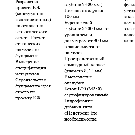
Разработка
глубиной 600 мм.)
фунд
проекта КЖ
Песчаная подушка
устр
(конструкции
100 мм.
закла
железобетонные)
Бурение свай
дом 
на основании
глубиной 2000 мм. от
элект
геологического
уровня земли,
водо
отчета. Расчет
диаметром от 300 мм.
кана
статических
в зависимости от
нагрузок на
нагрузок.
фундамент.
Пространственный
Выведение
арматурный каркас
спецификации
(диаметр 8, 14 мм).
материалов.
Выставление
Строительство
опалубки.
фундамента идет
Бетон В20 (М250)
строго по
сертифицированный.
проекту КЖ.
Гидрофобные
добавки типа
«Пенетрон» (по
необходимости)