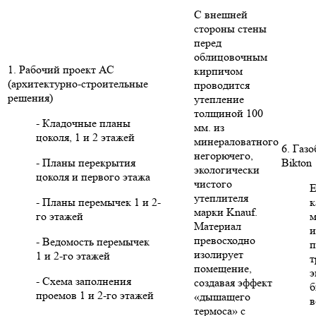
С внешней
стороны стены
перед
облицовочным
1. Рабочий проект АС
кирпичом
(архитектурно-строительные
проводится
решения)
утепление
толщиной 100
- Кладочные планы
мм. из
цоколя, 1 и 2 этажей
минераловатного
6. Газ
негорючего,
- Планы перекрытия
Bikton
экологически
цоколя и первого этажа
чистого
Е
утеплителя
- Планы перемычек 1 и 2-
к
марки Knauf.
го этажей
м
Материал
и
превосходно
- Ведомость перемычек
п
изолирует
1 и 2-го этажей
т
помещение,
э
- Схема заполнения
создавая эффект
б
проемов 1 и 2-го этажей
«дышащего
в
термоса» с