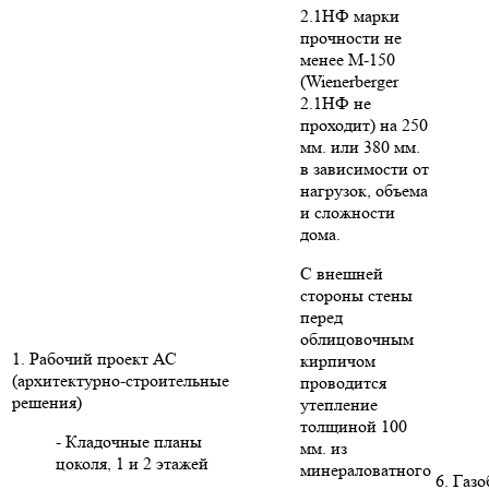
2.1НФ марки
прочности не
менее М-150
(Wienerberger
2.1НФ не
проходит) на 250
мм. или 380 мм.
в зависимости от
нагрузок, объема
и сложности
дома.
С внешней
стороны стены
перед
облицовочным
1. Рабочий проект АС
кирпичом
(архитектурно-строительные
проводится
решения)
утепление
толщиной 100
- Кладочные планы
мм. из
цоколя, 1 и 2 этажей
минераловатного
6. Газ