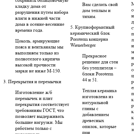
сохранить облицовочную
Вам сделать свой
кладку дома от
с
дом теплым и
разрушения путем набора
н
тихим.
влаги в нижней части
д
дома в осенне-весенние
5. Крупноформатный
с
времена года.
керамический блок
п
Poroterm концерна
л
Цоколь, армирующие
Wienerberger
и
пояса и вентканалы мы
м
выполняем только из
Прекрасное
н
полнотелого кирпича
решение для стен
р
высокой прочности
без утеплителя –
с
марки не ниже М-150.
блоки Poroterm
ц
44 и 51.
3. Перекрытия и перемычки
р
е
Теплая керамика
Изготовление ж/б
п
изготовлена из
перемычек и плит
к
натуральной
перекрытия соответствует
р
глины с
требованиям ГОСТ, что
к
добавлением
позволяет выдерживать
к
древесных
большие нагрузки. Мы
л
опилок, которые
работаем только с
э
при