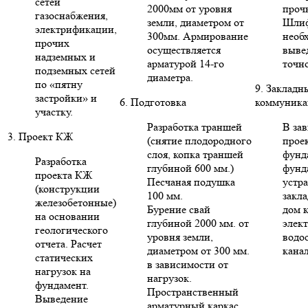
сетей
2000мм от уровня
проч
газоснабжения,
земли, диаметром от
Шлиф
электрификации,
300мм. Армирование
необ
прочих
осуществляется
выве
надземных и
арматурой 14-го
точн
подземных сетей
диаметра.
по «пятну
9. Закладн
застройки» и
6. Подготовка
коммуника
участку.
Разработка траншей
В за
3. Проект КЖ
(снятие плодородного
проек
слоя, копка траншей
фунд
Разработка
глубиной 600 мм.)
фунд
проекта КЖ
Песчаная подушка
устр
(конструкции
100 мм.
закла
железобетонные)
Бурение свай
дом 
на основании
глубиной 2000 мм. от
элект
геологического
уровня земли,
водо
отчета. Расчет
диаметром от 300 мм.
кана
статических
в зависимости от
нагрузок на
нагрузок.
фундамент.
Пространственный
Выведение
арматурный каркас