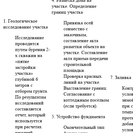
4. Разметка дома на
участке. Определение
границ участка
1. Геологическое
Привязка осей
исследование участка
совместно с
заказчиком,
Исследование
составление акта
проводится
разметки объекта на
путем бурения 2-
участке. Составление
х скважин на
акта приема-передачи
«пятне
строительной
застройки
площадки.
участка»
Проверка красных
7. Заливка
глубиной 6
линий на участке.
метров с
Выставление границ.
Конт
отбором грунта.
Согласование с
усло
По результатам
коттеджным поселком
зимо
исследований
(если требуется).
при 
составляется
темп
отчет, который
5. Устройство фундамента
прот
используется
доба
при расчетах
Окончательный тип
усло
несущей