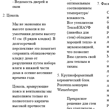
- Ведомость дверей и
оптимальным
7. Фас
окон
соотношением
С
температура/
2. Цоколь
н
влажность.
б
Все утеплители
Мы не экономим на
ф
ТеплоКНАУФ
высоте цоколя и по
р
(линейка для
умолчания делаем высоту
д
стен) обладают
45 см. (6 рядов кладки). В
д
хорошей тепло- и
долгосрочной
и
звукоизоляцией,
перспективе это помогает
и
что позволит
сохранить облицовочную
Вам сделать свой
кладку дома от
с
дом теплым и
разрушения путем набора
н
тихим.
влаги в нижней части
д
дома в осенне-весенние
5. Крупноформатный
с
времена года.
керамический блок
п
Poroterm концерна
л
Цоколь, армирующие
Wienerberger
и
пояса и вентканалы мы
м
выполняем только из
Прекрасное
н
полнотелого кирпича
решение для стен
р
высокой прочности
без утеплителя –