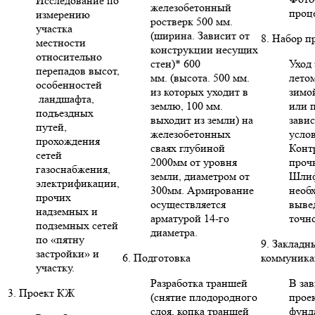
Исследование по
железобетонный
проце
измерению
ростверк 500 мм.
участка
(ширина. Зависит от
8. Набор п
местности
конструкции несущих
относительно
стен)* 600
Уход 
перепадов высот,
мм. (высота. 500 мм.
летом
особенностей
из которых уходит в
зимо
ландшафта,
землю, 100 мм.
или п
подъездных
выходит из земли) на
зави
путей,
железобетонных
усло
прохождения
сваях глубиной
Конт
сетей
2000мм от уровня
проч
газоснабжения,
земли, диаметром от
Шлиф
электрификации,
300мм. Армирование
необ
прочих
осуществляется
выве
надземных и
арматурой 14-го
точн
подземных сетей
диаметра.
по «пятну
9. Закладн
застройки» и
6. Подготовка
коммуника
участку.
Разработка траншей
В за
3. Проект КЖ
(снятие плодородного
проек
слоя, копка траншей
фунд