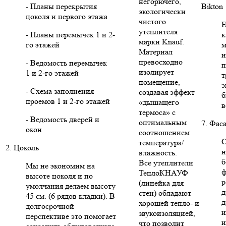
негорючего,
- Планы перекрытия
Bikton
экологически
цоколя и первого этажа
чистого
Е
утеплителя
- Планы перемычек 1 и 2-
к
марки Knauf.
го этажей
м
Материал
и
превосходно
- Ведомость перемычек
п
изолирует
1 и 2-го этажей
т
помещение,
э
- Схема заполнения
создавая эффект
б
проемов 1 и 2-го этажей
«дышащего
в
термоса» с
- Ведомость дверей и
оптимальным
7. Фас
окон
соотношением
С
температура/
2. Цоколь
н
влажность.
б
Все утеплители
Мы не экономим на
ф
ТеплоКНАУФ
высоте цоколя и по
р
(линейка для
умолчания делаем высоту
д
стен) обладают
45 см. (6 рядов кладки). В
д
хорошей тепло- и
долгосрочной
и
звукоизоляцией,
перспективе это помогает
и
что позволит