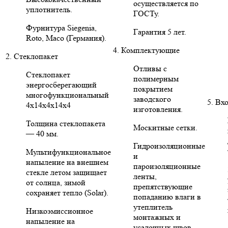
осуществляется по
уплотнитель.
ГОСТу.
Фурнитура Siegenia,
Гарантия 5 лет.
Roto, Maco (Германия).
4. Комплектующие
2. Стеклопакет
Отливы с
Стеклопакет
полимерным
энергосберегающий
покрытием
многофункциональный
заводского
5. Вх
4х14х4х14х4
изготовления.
Толщина стеклопакета
Москитные сетки.
— 40 мм.
Гидроизоляционные
Мультифункциональное
и
напыление на внешнем
пароизоляционные
стекле летом защищает
ленты,
от солнца, зимой
препятствующие
сохраняет тепло (Solar).
попаданию влаги в
утеплитель
Низкоэмиссионное
монтажных и
напыление на
усадочных швов.