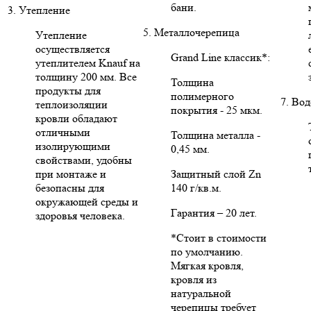
бани.
3. Утепление
5. Металлочерепица
Утепление
осуществляется
Grand Line классик*:
утеплителем Knauf на
толщину 200 мм. Все
Толщина
продукты для
полимерного
7. Во
теплоизоляции
покрытия - 25 мкм.
кровли обладают
отличными
Толщина металла -
изолирующими
0,45 мм.
свойствами, удобны
при монтаже и
Защитный слой Zn
безопасны для
140 г/кв.м.
окружающей среды и
Гарантия – 20 лет.
здоровья человека.
*Стоит в стоимости
по умолчанию.
Мягкая кровля,
кровля из
натуральной
черепицы требует