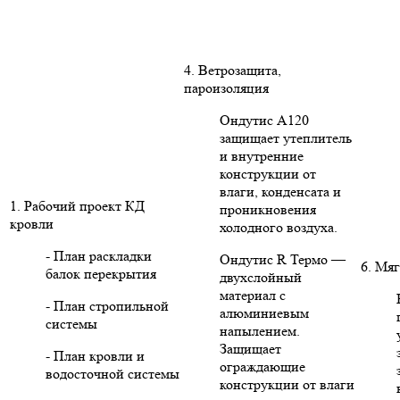
4. Ветрозащита,
пароизоляция
Ондутис А120
защищает утеплитель
и внутренние
конструкции от
влаги, конденсата и
1. Рабочий проект КД
проникновения
кровли
холодного воздуха.
- План раскладки
Ондутис R Термо —
6. Мяг
балок перекрытия
двухслойный
материал с
- План стропильной
алюминиевым
системы
напылением.
Защищает
- План кровли и
ограждающие
водосточной системы
конструкции от влаги