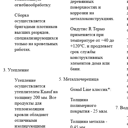
деревянных
огнебиообработку.
поверхностях и
коррозии на
Сборка
металлоконструкциях.
осуществляется
бригадами плотников
Ондутис R Термо
высших разрядов,
применяется при
специализирующихся
температуре от −40 до
только на кровельных
+120°C, и продлевает
работах.
срок службы
конструктивных
элементов дома или
бани.
3. Утепление
5. Металлочерепица
Утепление
осуществляется
Grand Line классик*:
утеплителем Knauf на
толщину 200 мм. Все
Толщина
продукты для
полимерного
7. Во
теплоизоляции
покрытия - 25 мкм.
кровли обладают
отличными
Толщина металла -
изолирующими
0,45 мм.