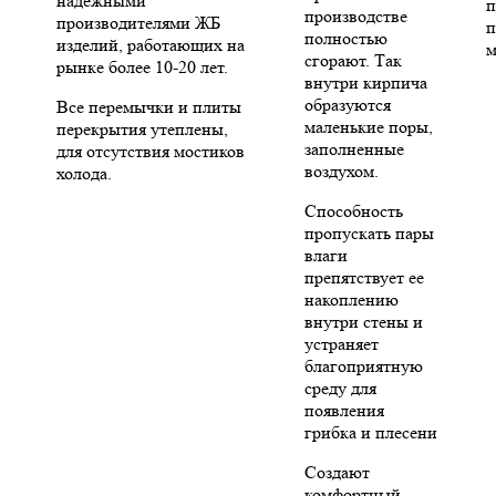
надежными
п
производстве
производителями ЖБ
п
полностью
изделий, работающих на
м
сгорают. Так
рынке более 10-20 лет.
внутри кирпича
образуются
Все перемычки и плиты
маленькие поры,
перекрытия утеплены,
заполненные
для отсутствия мостиков
воздухом.
холода.
Способность
пропускать пары
влаги
препятствует ее
накоплению
внутри стены и
устраняет
благоприятную
среду для
появления
грибка и плесени
Создают
комфортный