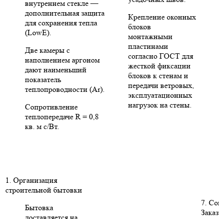
внутреннем стекле —
дополнительная защита
Крепление оконных
для сохранения тепла
блоков
(LowE).
монтажными
пластинами
Две камеры с
согласно ГОСТ для
наполнением аргоном
жесткой фиксации
дают наименьший
блоков к стенам и
показатель
передачи ветровых,
теплопроводности (Ar).
эксплуатационных
нагрузок на стены.
Сопротивление
теплопередаче R = 0,8
кв. м с/Вт.
1. Организация
строительной бытовки
7. С
Бытовка
Заказ
доставляется на