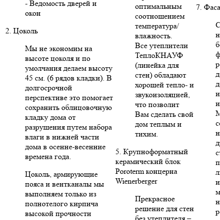
- Ведомость дверей и
оптимальным
7. Фас
окон
соотношением
С
температура/
2. Цоколь
н
влажность.
б
Все утеплители
Мы не экономим на
ф
ТеплоКНАУФ
высоте цоколя и по
р
(линейка для
умолчания делаем высоту
д
стен) обладают
45 см. (6 рядов кладки). В
д
хорошей тепло- и
долгосрочной
и
звукоизоляцией,
перспективе это помогает
и
что позволит
сохранить облицовочную
Вам сделать свой
кладку дома от
с
дом теплым и
разрушения путем набора
н
тихим.
влаги в нижней части
д
дома в осенне-весенние
5. Крупноформатный
с
времена года.
керамический блок
п
Poroterm концерна
л
Цоколь, армирующие
Wienerberger
и
пояса и вентканалы мы
м
выполняем только из
Прекрасное
н
полнотелого кирпича
решение для стен
р
высокой прочности
без утеплителя –