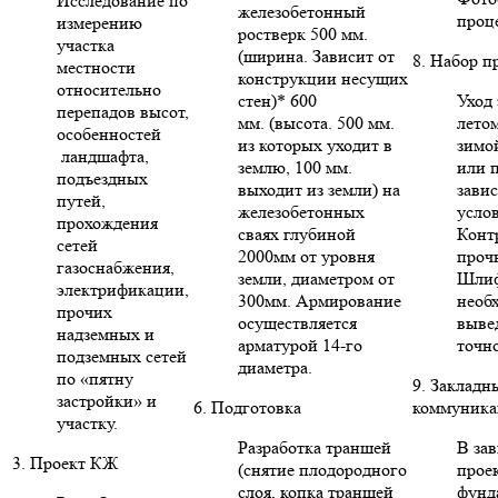
Исследование по
железобетонный
проце
измерению
ростверк 500 мм.
участка
(ширина. Зависит от
8. Набор п
местности
конструкции несущих
относительно
стен)* 600
Уход 
перепадов высот,
мм. (высота. 500 мм.
летом
особенностей
из которых уходит в
зимо
ландшафта,
землю, 100 мм.
или п
подъездных
выходит из земли) на
зави
путей,
железобетонных
усло
прохождения
сваях глубиной
Конт
сетей
2000мм от уровня
проч
газоснабжения,
земли, диаметром от
Шлиф
электрификации,
300мм. Армирование
необ
прочих
осуществляется
выве
надземных и
арматурой 14-го
точн
подземных сетей
диаметра.
по «пятну
9. Закладн
застройки» и
6. Подготовка
коммуника
участку.
Разработка траншей
В за
3. Проект КЖ
(снятие плодородного
проек
слоя, копка траншей
фунд