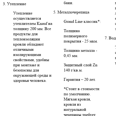
бани.
3. Утепление
5. Металлочерепица
Утепление
осуществляется
Grand Line классик*:
утеплителем Knauf на
толщину 200 мм. Все
Толщина
продукты для
полимерного
7. Во
теплоизоляции
покрытия - 25 мкм.
кровли обладают
отличными
Толщина металла -
изолирующими
0,45 мм.
свойствами, удобны
при монтаже и
Защитный слой Zn
безопасны для
140 г/кв.м.
окружающей среды и
Гарантия – 20 лет.
здоровья человека.
*Стоит в стоимости
по умолчанию.
Мягкая кровля,
кровля из
натуральной
черепицы требует