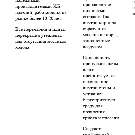
надежными
п
производстве
производителями ЖБ
п
полностью
изделий, работающих на
м
сгорают. Так
рынке более 10-20 лет.
внутри кирпича
образуются
Все перемычки и плиты
маленькие поры,
перекрытия утеплены,
заполненные
для отсутствия мостиков
воздухом.
холода.
Способность
пропускать пары
влаги
препятствует ее
накоплению
внутри стены и
устраняет
благоприятную
среду для
появления
грибка и плесени
Создают
комфортный