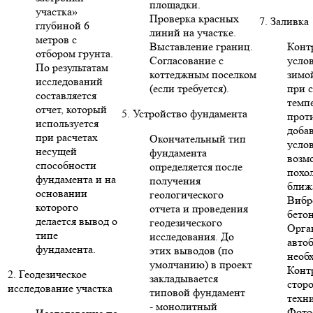
площадки.
участка»
Проверка красных
7. Заливка
глубиной 6
линий на участке.
метров с
Выставление границ.
Конт
отбором грунта.
Согласование с
усло
По результатам
коттеджным поселком
зимо
исследований
(если требуется).
при 
составляется
темп
отчет, который
5. Устройство фундамента
прот
используется
доба
при расчетах
Окончательный тип
усло
несущей
фундамента
возм
способности
определяется после
похо
фундамента и на
получения
ближ
основании
геологического
Вибр
которого
отчета и проведения
бето
делается вывод о
геодезического
Орга
типе
исследования. До
авто
фундамента.
этих выводов (по
необ
умолчанию) в проект
Конт
2. Геодезическое
закладывается
стор
исследование участка
типовой фундамент
техни
- монолитный
Фото