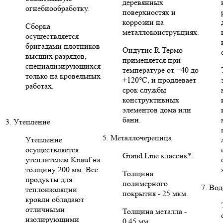
деревянных
огнебиообработку.
поверхностях и
коррозии на
Сборка
металлоконструкциях.
осуществляется
бригадами плотников
Ондутис R Термо
высших разрядов,
применяется при
специализирующихся
температуре от −40 до
только на кровельных
+120°C, и продлевает
работах.
срок службы
конструктивных
элементов дома или
бани.
3. Утепление
5. Металлочерепица
Утепление
осуществляется
Grand Line классик*:
утеплителем Knauf на
толщину 200 мм. Все
Толщина
продукты для
полимерного
7. Во
теплоизоляции
покрытия - 25 мкм.
кровли обладают
отличными
Толщина металла -
изолирующими
0,45 мм.