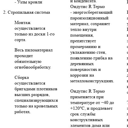
и конденсата.
- Узлы кровли
Ондутис R Термо
2. Стропильная система
- энергосберегающий
пароизоляционный
Монтаж
материал, сохраняет
осуществляется
тепло внутри
только из доски 1-го
помещения,
сорта.
препятствует
промерзанию и
Весь пиломатериал
увлажнению стен,
проходит
появлению грибка на
обязательную
деревянных
огнебиообработку.
поверхностях и
коррозии на
Сборка
металлоконструкциях.
осуществляется
бригадами плотников
Ондутис R Термо
высших разрядов,
применяется при
специализирующихся
температуре от −40 до
только на кровельных
+120°C, и продлевает
работах.
срок службы
конструктивных
элементов дома или