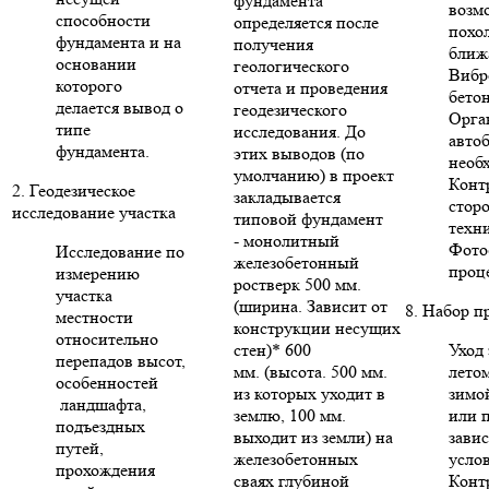
фундамента
возм
способности
определяется после
похо
фундамента и на
получения
ближ
основании
геологического
Вибр
которого
отчета и проведения
бето
делается вывод о
геодезического
Орга
типе
исследования. До
авто
фундамента.
этих выводов (по
необ
умолчанию) в проект
Конт
2. Геодезическое
закладывается
стор
исследование участка
типовой фундамент
техни
- монолитный
Фото
Исследование по
железобетонный
проце
измерению
ростверк 500 мм.
участка
(ширина. Зависит от
8. Набор п
местности
конструкции несущих
относительно
стен)* 600
Уход 
перепадов высот,
мм. (высота. 500 мм.
летом
особенностей
из которых уходит в
зимо
ландшафта,
землю, 100 мм.
или п
подъездных
выходит из земли) на
зави
путей,
железобетонных
усло
прохождения
сваях глубиной
Конт