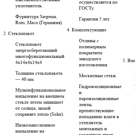
осуществляется по
уплотнитель.
ГОСТу.
Фурнитура Siegenia,
Гарантия 5 лет.
Roto, Maco (Германия).
4. Комплектующие
2. Стеклопакет
Отливы с
Стеклопакет
полимерным
энергосберегающий
покрытием
многофункциональный
заводского
5. Вх
4х14х4х14х4
изготовления.
Толщина стеклопакета
Москитные сетки.
— 40 мм.
Гидроизоляционные
Мультифункциональное
и
напыление на внешнем
пароизоляционные
стекле летом защищает
ленты,
от солнца, зимой
препятствующие
сохраняет тепло (Solar).
попаданию влаги в
утеплитель
Низкоэмиссионное
монтажных и
напыление на
усадочных швов.