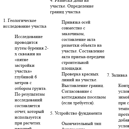
4. Разметка дома на
участке. Определение
границ участка
1. Геологическое
Привязка осей
исследование участка
совместно с
заказчиком,
Исследование
составление акта
проводится
разметки объекта на
путем бурения 2-
участке. Составление
х скважин на
акта приема-передачи
«пятне
строительной
застройки
площадки.
участка»
Проверка красных
7. Заливка
глубиной 6
линий на участке.
метров с
Выставление границ.
Конт
отбором грунта.
Согласование с
усло
По результатам
коттеджным поселком
зимо
исследований
(если требуется).
при 
составляется
темп
отчет, который
5. Устройство фундамента
прот
используется
доба
при расчетах
Окончательный тип
усло
несущей