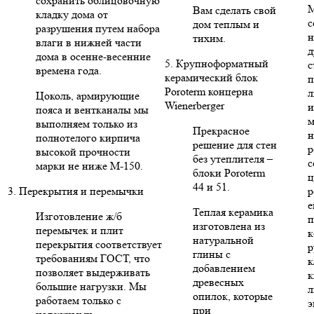
сохранить облицовочную
Вам сделать свой
кладку дома от
с
дом теплым и
разрушения путем набора
н
тихим.
влаги в нижней части
д
дома в осенне-весенние
5. Крупноформатный
с
времена года.
керамический блок
п
Poroterm концерна
л
Цоколь, армирующие
Wienerberger
и
пояса и вентканалы мы
м
выполняем только из
Прекрасное
н
полнотелого кирпича
решение для стен
р
высокой прочности
без утеплителя –
с
марки не ниже М-150.
блоки Poroterm
ц
44 и 51.
3. Перекрытия и перемычки
р
е
Теплая керамика
Изготовление ж/б
п
изготовлена из
перемычек и плит
к
натуральной
перекрытия соответствует
р
глины с
требованиям ГОСТ, что
к
добавлением
позволяет выдерживать
к
древесных
большие нагрузки. Мы
л
опилок, которые
работаем только с
э
при