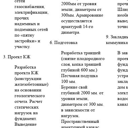
сетей
2000мм от уровня
проч
газоснабжения,
земли, диаметром от
Шлиф
электрификации,
300мм. Армирование
необ
прочих
осуществляется
выве
надземных и
арматурой 14-го
точн
подземных сетей
диаметра.
по «пятну
9. Закладн
застройки» и
6. Подготовка
коммуника
участку.
Разработка траншей
В за
3. Проект КЖ
(снятие плодородного
проек
слоя, копка траншей
фунд
Разработка
глубиной 600 мм.)
фунд
проекта КЖ
Песчаная подушка
устр
(конструкции
100 мм.
закла
железобетонные)
Бурение свай
дом 
на основании
глубиной 2000 мм. от
элект
геологического
уровня земли,
водо
отчета. Расчет
диаметром от 300 мм.
кана
статических
в зависимости от
нагрузок на
нагрузок.
фундамент.
Пространственный
Выведение
арматурный каркас