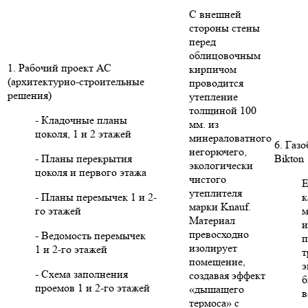
С внешней
стороны стены
перед
облицовочным
1. Рабочий проект АС
кирпичом
(архитектурно-строительные
проводится
решения)
утепление
толщиной 100
- Кладочные планы
мм. из
цоколя, 1 и 2 этажей
минераловатного
6. Газ
негорючего,
- Планы перекрытия
Bikton
экологически
цоколя и первого этажа
чистого
Е
утеплителя
- Планы перемычек 1 и 2-
к
марки Knauf.
го этажей
м
Материал
и
превосходно
- Ведомость перемычек
п
изолирует
1 и 2-го этажей
т
помещение,
э
- Схема заполнения
создавая эффект
б
проемов 1 и 2-го этажей
«дышащего
в
термоса» с