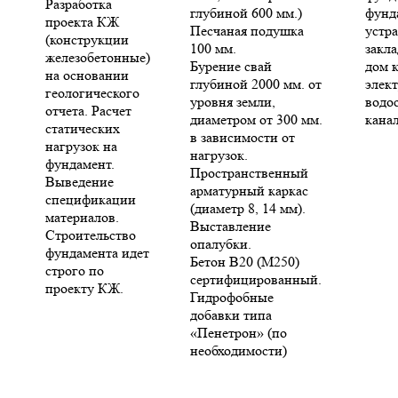
Разработка
глубиной 600 мм.)
фунд
проекта КЖ
Песчаная подушка
устр
(конструкции
100 мм.
закла
железобетонные)
Бурение свай
дом 
на основании
глубиной 2000 мм. от
элект
геологического
уровня земли,
водо
отчета. Расчет
диаметром от 300 мм.
кана
статических
в зависимости от
нагрузок на
нагрузок.
фундамент.
Пространственный
Выведение
арматурный каркас
спецификации
(диаметр 8, 14 мм).
материалов.
Выставление
Строительство
опалубки.
фундамента идет
Бетон В20 (М250)
строго по
сертифицированный.
проекту КЖ.
Гидрофобные
добавки типа
«Пенетрон» (по
необходимости)