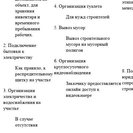
этапа
объект, для
4. Организация туалета
мене
хранения
инвентаря и
Для нужд строителей
временного
5. Вывоз мусор
пребывания
рабочих.
Вывоз строительного
мусора на мусорный
2. Подключение
полигон
бытовки к
электричеству
6. Организация
круглосуточного
Как правило, к
8. П
видеонаблюдения
распредительному
юрид
щитку на участке
сопр
Заказчику предоставляется
стро
онлайн доступ к
3. Организация
видеокамере
электричества и
водоснабжения на
участке
В случае
отсутствия