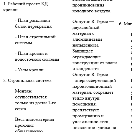
1. Рабочий проект КД
проникновения
кровли
холодного воздуха.
- План раскладки
Ондутис R Термо —
6. Мяг
балок перекрытия
двухслойный
материал с
- План стропильной
алюминиевым
системы
напылением.
Защищает
- План кровли и
ограждающие
водосточной системы
конструкции от влаги
и конденсата.
- Узлы кровли
Ондутис R Термо
2. Стропильная система
- энергосберегающий
пароизоляционный
Монтаж
материал, сохраняет
осуществляется
тепло внутри
только из доски 1-го
помещения,
сорта.
препятствует
промерзанию и
Весь пиломатериал
увлажнению стен,
проходит
появлению грибка на
обязательную