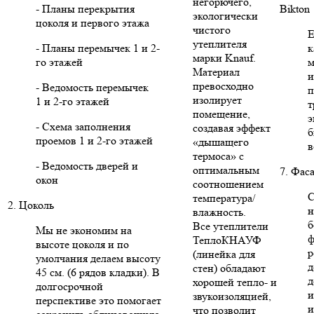
негорючего,
- Планы перекрытия
Bikton
экологически
цоколя и первого этажа
чистого
Е
утеплителя
- Планы перемычек 1 и 2-
к
марки Knauf.
го этажей
м
Материал
и
превосходно
- Ведомость перемычек
п
изолирует
1 и 2-го этажей
т
помещение,
э
- Схема заполнения
создавая эффект
б
проемов 1 и 2-го этажей
«дышащего
в
термоса» с
- Ведомость дверей и
оптимальным
7. Фас
окон
соотношением
С
температура/
2. Цоколь
н
влажность.
б
Все утеплители
Мы не экономим на
ф
ТеплоКНАУФ
высоте цоколя и по
р
(линейка для
умолчания делаем высоту
д
стен) обладают
45 см. (6 рядов кладки). В
д
хорошей тепло- и
долгосрочной
и
звукоизоляцией,
перспективе это помогает
и
что позволит