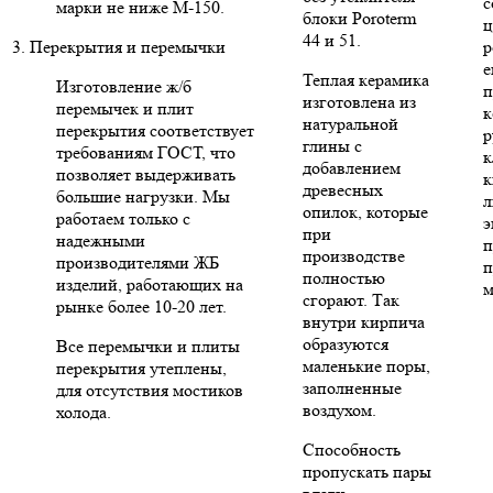
с
марки не ниже М-150.
блоки Poroterm
ц
44 и 51.
3. Перекрытия и перемычки
р
е
Теплая керамика
Изготовление ж/б
п
изготовлена из
перемычек и плит
к
натуральной
перекрытия соответствует
р
глины с
требованиям ГОСТ, что
к
добавлением
позволяет выдерживать
к
древесных
большие нагрузки. Мы
л
опилок, которые
работаем только с
э
при
надежными
п
производстве
производителями ЖБ
п
полностью
изделий, работающих на
м
сгорают. Так
рынке более 10-20 лет.
внутри кирпича
образуются
Все перемычки и плиты
маленькие поры,
перекрытия утеплены,
заполненные
для отсутствия мостиков
воздухом.
холода.
Способность
пропускать пары