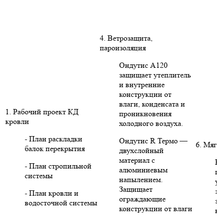
4. Ветрозащита,
пароизоляция
Ондутис А120
защищает утеплитель
и внутренние
конструкции от
влаги, конденсата и
1. Рабочий проект КД
проникновения
кровли
холодного воздуха.
- План раскладки
Ондутис R Термо —
6. Мяг
балок перекрытия
двухслойный
материал с
- План стропильной
алюминиевым
системы
напылением.
Защищает
- План кровли и
ограждающие
водосточной системы
конструкции от влаги