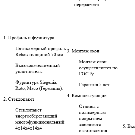
перерасчета.
1. Профиль и фурнитура
Пятикамерный профиль
3. Монтаж окон
Rehau толщиной 70 мм.
Монтаж окон
Высококачественный
осуществляется по
уплотнитель.
ГОСТу.
Фурнитура Siegenia,
Гарантия 5 лет.
Roto, Maco (Германия).
4. Комплектующие
2. Стеклопакет
Отливы с
Стеклопакет
полимерным
энергосберегающий
покрытием
многофункциональный
заводского
5. Вх
4х14х4х14х4
изготовления.