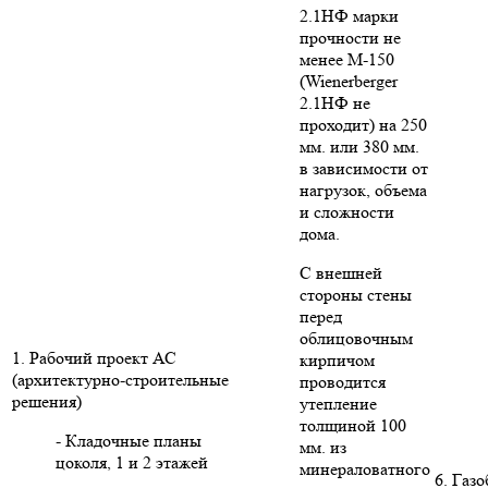
2.1НФ марки
прочности не
менее М-150
(Wienerberger
2.1НФ не
проходит) на 250
мм. или 380 мм.
в зависимости от
нагрузок, объема
и сложности
дома.
С внешней
стороны стены
перед
облицовочным
1. Рабочий проект АС
кирпичом
(архитектурно-строительные
проводится
решения)
утепление
толщиной 100
- Кладочные планы
мм. из
цоколя, 1 и 2 этажей
минераловатного
6. Газ