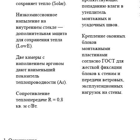
сохраняет тепло (Solar).
попаданию влаги в
утеплитель
Низкоэмиссионное
монтажных и
напыление на
усадочных швов.
внутреннем стекле —
дополнительная защита
Крепление оконных
для сохранения тепла
блоков
(LowE).
монтажными
пластинами
Две камеры с
согласно ГОСТ для
наполнением аргоном
жесткой фиксации
дают наименьший
блоков к стенам и
показатель
передачи ветровых,
теплопроводности (Ar).
эксплуатационных
нагрузок на стены.
Сопротивление
теплопередаче R = 0,8
кв. м с/Вт.