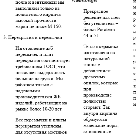
Wienerberger
и
пояса и вентканалы мы
м
выполняем только из
Прекрасное
н
полнотелого кирпича
решение для стен
р
высокой прочности
без утеплителя –
с
марки не ниже М-150.
блоки Poroterm
ц
44 и 51.
3. Перекрытия и перемычки
р
е
Теплая керамика
Изготовление ж/б
п
изготовлена из
перемычек и плит
к
натуральной
перекрытия соответствует
р
глины с
требованиям ГОСТ, что
к
добавлением
позволяет выдерживать
к
древесных
большие нагрузки. Мы
л
опилок, которые
работаем только с
э
при
надежными
п
производстве
производителями ЖБ
п
полностью
изделий, работающих на
м
сгорают. Так
рынке более 10-20 лет.
внутри кирпича
образуются
Все перемычки и плиты
маленькие поры,
перекрытия утеплены,
заполненные
для отсутствия мостиков