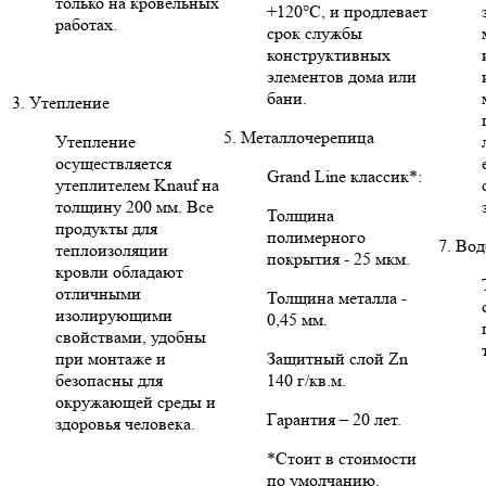
только на кровельных
+120°C, и продлевает
работах.
срок службы
конструктивных
элементов дома или
бани.
3. Утепление
5. Металлочерепица
Утепление
осуществляется
Grand Line классик*:
утеплителем Knauf на
толщину 200 мм. Все
Толщина
продукты для
полимерного
7. Во
теплоизоляции
покрытия - 25 мкм.
кровли обладают
отличными
Толщина металла -
изолирующими
0,45 мм.
свойствами, удобны
при монтаже и
Защитный слой Zn
безопасны для
140 г/кв.м.
окружающей среды и
Гарантия – 20 лет.
здоровья человека.
*Стоит в стоимости
по умолчанию.