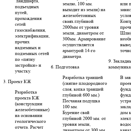
ландшафта,
землю, 100 мм.
или п
подъездных
выходит из земли) на
зави
путей,
железобетонных
усло
прохождения
сваях глубиной
Конт
сетей
2000мм от уровня
проч
газоснабжения,
земли, диаметром от
Шлиф
электрификации,
300мм. Армирование
необ
прочих
осуществляется
выве
надземных и
арматурой 14-го
точн
подземных сетей
диаметра.
по «пятну
9. Закладн
застройки» и
6. Подготовка
коммуника
участку.
Разработка траншей
В за
3. Проект КЖ
(снятие плодородного
проек
слоя, копка траншей
фунд
Разработка
глубиной 600 мм.)
фунд
проекта КЖ
Песчаная подушка
устр
(конструкции
100 мм.
закла
железобетонные)
Бурение свай
дом 
на основании
глубиной 2000 мм. от
элект
геологического
уровня земли,
водо
отчета. Расчет
диаметром от 300 мм.
кана