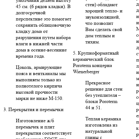
умолчания делаем высоту
д
стен) обладают
45 см. (6 рядов кладки). В
д
хорошей тепло- и
долгосрочной
и
звукоизоляцией,
перспективе это помогает
и
что позволит
сохранить облицовочную
Вам сделать свой
кладку дома от
с
дом теплым и
разрушения путем набора
н
тихим.
влаги в нижней части
д
дома в осенне-весенние
5. Крупноформатный
с
времена года.
керамический блок
п
Poroterm концерна
л
Цоколь, армирующие
Wienerberger
и
пояса и вентканалы мы
м
выполняем только из
Прекрасное
н
полнотелого кирпича
решение для стен
р
высокой прочности
без утеплителя –
с
марки не ниже М-150.
блоки Poroterm
ц
44 и 51.
3. Перекрытия и перемычки
р
е
Теплая керамика
Изготовление ж/б
п
изготовлена из
перемычек и плит
к
натуральной
перекрытия соответствует
р
глины с