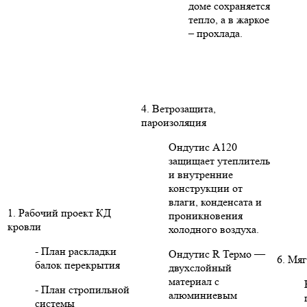
доме сохраняется
тепло, а в жаркое
– прохлада.
4. Ветрозащита,
пароизоляция
Ондутис А120
защищает утеплитель
и внутренние
конструкции от
влаги, конденсата и
1. Рабочий проект КД
проникновения
кровли
холодного воздуха.
- План раскладки
Ондутис R Термо —
6. Мяг
балок перекрытия
двухслойный
материал с
- План стропильной
алюминиевым
системы