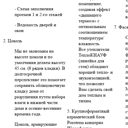
помещение,
э
- Схема заполнения
создавая эффект
б
проемов 1 и 2-го этажей
«дышащего
в
термоса» с
- Ведомость дверей и
оптимальным
7. Фас
окон
соотношением
С
температура/
2. Цоколь
н
влажность.
б
Все утеплители
Мы не экономим на
ф
ТеплоКНАУФ
высоте цоколя и по
р
(линейка для
умолчания делаем высоту
д
стен) обладают
45 см. (6 рядов кладки). В
д
хорошей тепло- и
долгосрочной
и
звукоизоляцией,
перспективе это помогает
и
что позволит
сохранить облицовочную
Вам сделать свой
кладку дома от
с
дом теплым и
разрушения путем набора
н
тихим.
влаги в нижней части
д
дома в осенне-весенние
5. Крупноформатный
с
времена года.
керамический блок
п
Poroterm концерна
л
Цоколь, армирующие