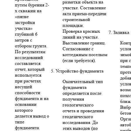
разметки объекта на
путем бурения 2-
участке. Составление
х скважин на
акта приема-передачи
«пятне
строительной
застройки
площадки.
участка»
Проверка красных
7. Заливка
глубиной 6
линий на участке.
метров с
Выставление границ.
Конт
отбором грунта.
Согласование с
усло
По результатам
коттеджным поселком
зимо
исследований
(если требуется).
при 
составляется
темп
отчет, который
5. Устройство фундамента
прот
используется
доба
при расчетах
Окончательный тип
усло
несущей
фундамента
возм
способности
определяется после
похо
фундамента и на
получения
ближ
основании
геологического
Вибр
которого
отчета и проведения
бето
делается вывод о
геодезического
Орга
типе
исследования. До
авто
фундамента.
этих выводов (по
необ