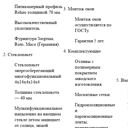
Пятикамерный профиль
3. Монтаж окон
Rehau толщиной 70 мм.
Монтаж окон
Высококачественный
осуществляется по
уплотнитель.
ГОСТу.
Фурнитура Siegenia,
Гарантия 5 лет.
Roto, Maco (Германия).
4. Комплектующие
2. Стеклопакет
Отливы с
Стеклопакет
полимерным
энергосберегающий
покрытием
многофункциональный
заводского
5. Вх
4х14х4х14х4
изготовления.
Толщина стеклопакета
Москитные сетки.
— 40 мм.
Гидроизоляционные
Мультифункциональное
и
напыление на внешнем
пароизоляционные
стекле летом защищает
ленты,
от солнца, зимой
препятствующие