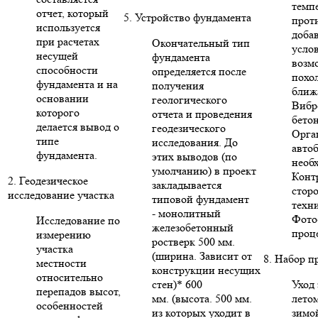
темп
отчет, который
5. Устройство фундамента
прот
используется
доба
при расчетах
Окончательный тип
усло
несущей
фундамента
возм
способности
определяется после
похо
фундамента и на
получения
ближ
основании
геологического
Вибр
которого
отчета и проведения
бето
делается вывод о
геодезического
Орга
типе
исследования. До
авто
фундамента.
этих выводов (по
необ
умолчанию) в проект
Конт
2. Геодезическое
закладывается
стор
исследование участка
типовой фундамент
техни
- монолитный
Фото
Исследование по
железобетонный
проце
измерению
ростверк 500 мм.
участка
(ширина. Зависит от
8. Набор п
местности
конструкции несущих
относительно
стен)* 600
Уход 
перепадов высот,
мм. (высота. 500 мм.
летом
особенностей
из которых уходит в
зимо