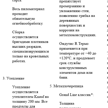
сорта.
препятствует
промерзанию и
Весь пиломатериал
увлажнению стен,
проходит
появлению грибка на
обязательную
деревянных
огнебиообработку.
поверхностях и
коррозии на
Сборка
металлоконструкциях.
осуществляется
бригадами плотников
Ондутис R Термо
высших разрядов,
применяется при
специализирующихся
температуре от −40 до
только на кровельных
+120°C, и продлевает
работах.
срок службы
конструктивных
элементов дома или
бани.
3. Утепление
5. Металлочерепица
Утепление
осуществляется
Grand Line классик*:
утеплителем Knauf на
толщину 200 мм. Все
Толщина
продукты для