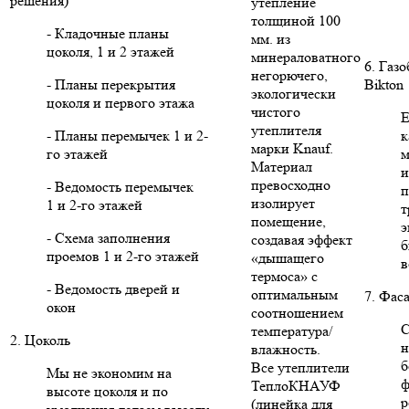
решения)
утепление
толщиной 100
- Кладочные планы
мм. из
цоколя, 1 и 2 этажей
минераловатного
6. Газ
негорючего,
- Планы перекрытия
Bikton
экологически
цоколя и первого этажа
чистого
Е
утеплителя
- Планы перемычек 1 и 2-
к
марки Knauf.
го этажей
м
Материал
и
превосходно
- Ведомость перемычек
п
изолирует
1 и 2-го этажей
т
помещение,
э
- Схема заполнения
создавая эффект
б
проемов 1 и 2-го этажей
«дышащего
в
термоса» с
- Ведомость дверей и
оптимальным
7. Фас
окон
соотношением
С
температура/
2. Цоколь
н
влажность.
б
Все утеплители
Мы не экономим на
ф
ТеплоКНАУФ
высоте цоколя и по
р
(линейка для