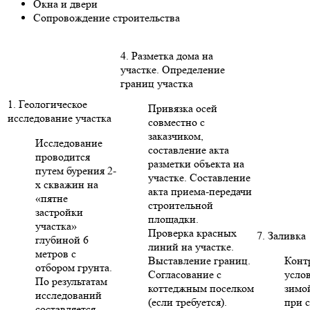
Окна и двери
Сопровождение строительства
4. Разметка дома на
участке. Определение
границ участка
1. Геологическое
Привязка осей
исследование участка
совместно с
заказчиком,
Исследование
составление акта
проводится
разметки объекта на
путем бурения 2-
участке. Составление
х скважин на
акта приема-передачи
«пятне
строительной
застройки
площадки.
участка»
Проверка красных
7. Заливка
глубиной 6
линий на участке.
метров с
Выставление границ.
Конт
отбором грунта.
Согласование с
усло
По результатам
коттеджным поселком
зимо
исследований
(если требуется).
при 
составляется