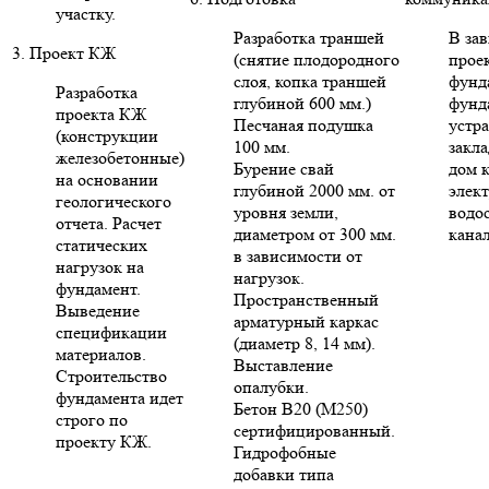
участку.
Разработка траншей
В за
3. Проект КЖ
(снятие плодородного
проек
слоя, копка траншей
фунд
Разработка
глубиной 600 мм.)
фунд
проекта КЖ
Песчаная подушка
устр
(конструкции
100 мм.
закла
железобетонные)
Бурение свай
дом 
на основании
глубиной 2000 мм. от
элект
геологического
уровня земли,
водо
отчета. Расчет
диаметром от 300 мм.
кана
статических
в зависимости от
нагрузок на
нагрузок.
фундамент.
Пространственный
Выведение
арматурный каркас
спецификации
(диаметр 8, 14 мм).
материалов.
Выставление
Строительство
опалубки.
фундамента идет
Бетон В20 (М250)
строго по
сертифицированный.
проекту КЖ.
Гидрофобные
добавки типа