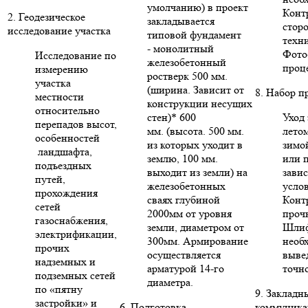
умолчанию) в проект
Конт
2. Геодезическое
закладывается
стор
исследование участка
типовой фундамент
техни
- монолитный
Фото
Исследование по
железобетонный
проце
измерению
ростверк 500 мм.
участка
(ширина. Зависит от
8. Набор п
местности
конструкции несущих
относительно
стен)* 600
Уход 
перепадов высот,
мм. (высота. 500 мм.
летом
особенностей
из которых уходит в
зимо
ландшафта,
землю, 100 мм.
или п
подъездных
выходит из земли) на
зави
путей,
железобетонных
усло
прохождения
сваях глубиной
Конт
сетей
2000мм от уровня
проч
газоснабжения,
земли, диаметром от
Шлиф
электрификации,
300мм. Армирование
необ
прочих
осуществляется
выве
надземных и
арматурой 14-го
точн
подземных сетей
диаметра.
по «пятну
9. Закладн
застройки» и
6. Подготовка
коммуника