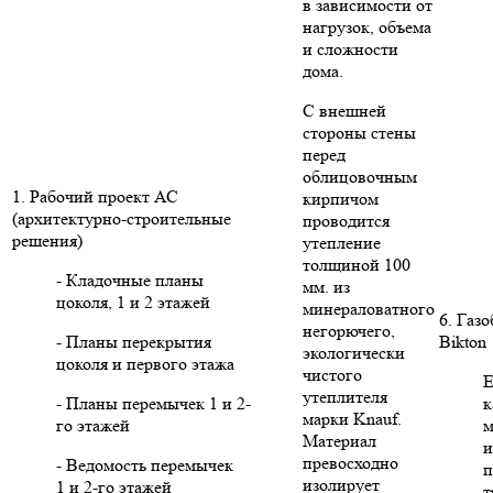
в зависимости от
нагрузок, объема
и сложности
дома.
С внешней
стороны стены
перед
облицовочным
1. Рабочий проект АС
кирпичом
(архитектурно-строительные
проводится
решения)
утепление
толщиной 100
- Кладочные планы
мм. из
цоколя, 1 и 2 этажей
минераловатного
6. Газ
негорючего,
- Планы перекрытия
Bikton
экологически
цоколя и первого этажа
чистого
Е
утеплителя
- Планы перемычек 1 и 2-
к
марки Knauf.
го этажей
м
Материал
и
превосходно
- Ведомость перемычек
п
изолирует
1 и 2-го этажей
т