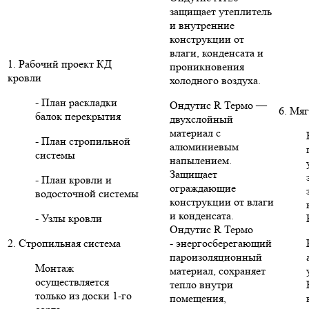
защищает утеплитель
и внутренние
конструкции от
влаги, конденсата и
1. Рабочий проект КД
проникновения
кровли
холодного воздуха.
- План раскладки
Ондутис R Термо —
6. Мяг
балок перекрытия
двухслойный
материал с
- План стропильной
алюминиевым
системы
напылением.
Защищает
- План кровли и
ограждающие
водосточной системы
конструкции от влаги
и конденсата.
- Узлы кровли
Ондутис R Термо
2. Стропильная система
- энергосберегающий
пароизоляционный
Монтаж
материал, сохраняет
осуществляется
тепло внутри
только из доски 1-го
помещения,