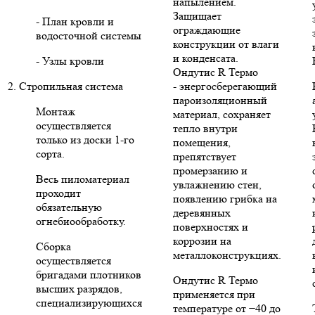
напылением.
Защищает
- План кровли и
ограждающие
водосточной системы
конструкции от влаги
и конденсата.
- Узлы кровли
Ондутис R Термо
2. Стропильная система
- энергосберегающий
пароизоляционный
Монтаж
материал, сохраняет
осуществляется
тепло внутри
только из доски 1-го
помещения,
сорта.
препятствует
промерзанию и
Весь пиломатериал
увлажнению стен,
проходит
появлению грибка на
обязательную
деревянных
огнебиообработку.
поверхностях и
коррозии на
Сборка
металлоконструкциях.
осуществляется
бригадами плотников
Ондутис R Термо
высших разрядов,
применяется при
специализирующихся
температуре от −40 до