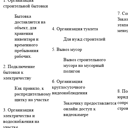
1. Организация
строительной бытовки
7. С
Бытовка
Заказ
доставляется на
этапа
объект, для
4. Организация туалета
мене
хранения
инвентаря и
Для нужд строителей
временного
5. Вывоз мусор
пребывания
рабочих.
Вывоз строительного
мусора на мусорный
2. Подключение
полигон
бытовки к
электричеству
6. Организация
круглосуточного
Как правило, к
8. П
видеонаблюдения
распредительному
юрид
щитку на участке
сопр
Заказчику предоставляется
стро
онлайн доступ к
3. Организация
видеокамере
электричества и
водоснабжения на
участке