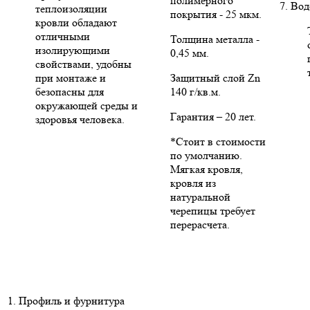
полимерного
7. Во
теплоизоляции
покрытия - 25 мкм.
кровли обладают
отличными
Толщина металла -
изолирующими
0,45 мм.
свойствами, удобны
при монтаже и
Защитный слой Zn
безопасны для
140 г/кв.м.
окружающей среды и
Гарантия – 20 лет.
здоровья человека.
*Стоит в стоимости
по умолчанию.
Мягкая кровля,
кровля из
натуральной
черепицы требует
перерасчета.
1. Профиль и фурнитура