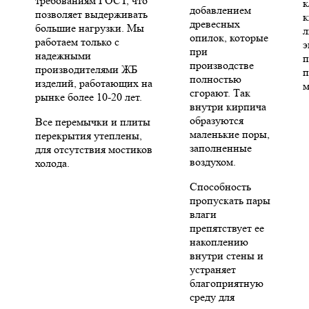
требованиям ГОСТ, что
к
добавлением
позволяет выдерживать
к
древесных
большие нагрузки. Мы
л
опилок, которые
работаем только с
э
при
надежными
п
производстве
производителями ЖБ
п
полностью
изделий, работающих на
м
сгорают. Так
рынке более 10-20 лет.
внутри кирпича
образуются
Все перемычки и плиты
маленькие поры,
перекрытия утеплены,
заполненные
для отсутствия мостиков
воздухом.
холода.
Способность
пропускать пары
влаги
препятствует ее
накоплению
внутри стены и
устраняет
благоприятную
среду для