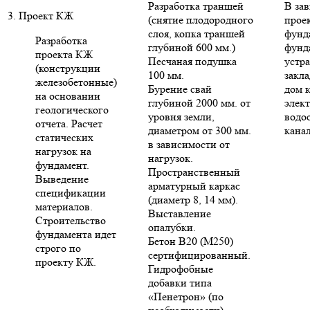
Разработка траншей
В за
3. Проект КЖ
(снятие плодородного
проек
слоя, копка траншей
фунд
Разработка
глубиной 600 мм.)
фунд
проекта КЖ
Песчаная подушка
устр
(конструкции
100 мм.
закла
железобетонные)
Бурение свай
дом 
на основании
глубиной 2000 мм. от
элект
геологического
уровня земли,
водо
отчета. Расчет
диаметром от 300 мм.
кана
статических
в зависимости от
нагрузок на
нагрузок.
фундамент.
Пространственный
Выведение
арматурный каркас
спецификации
(диаметр 8, 14 мм).
материалов.
Выставление
Строительство
опалубки.
фундамента идет
Бетон В20 (М250)
строго по
сертифицированный.
проекту КЖ.
Гидрофобные
добавки типа
«Пенетрон» (по