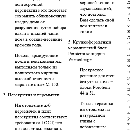
д
хорошей тепло- и
долгосрочной
и
звукоизоляцией,
перспективе это помогает
и
что позволит
сохранить облицовочную
Вам сделать свой
кладку дома от
с
дом теплым и
разрушения путем набора
н
тихим.
влаги в нижней части
д
дома в осенне-весенние
5. Крупноформатный
с
времена года.
керамический блок
п
Poroterm концерна
л
Цоколь, армирующие
Wienerberger
и
пояса и вентканалы мы
м
выполняем только из
Прекрасное
н
полнотелого кирпича
решение для стен
р
высокой прочности
без утеплителя –
с
марки не ниже М-150.
блоки Poroterm
ц
44 и 51.
3. Перекрытия и перемычки
р
е
Теплая керамика
Изготовление ж/б
п
изготовлена из
перемычек и плит
к
натуральной
перекрытия соответствует
р
глины с
требованиям ГОСТ, что
к
добавлением
позволяет выдерживать
к