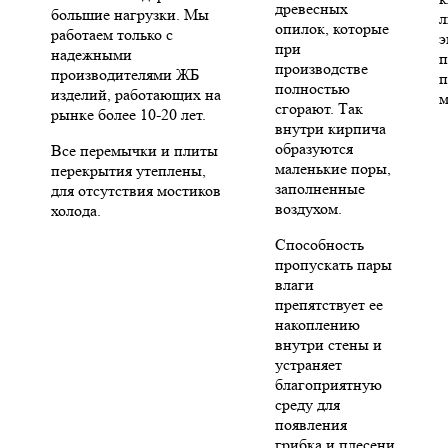
древесных
большие нагрузки. Мы
л
опилок, которые
работаем только с
э
при
надежными
п
производстве
производителями ЖБ
п
полностью
изделий, работающих на
м
сгорают. Так
рынке более 10-20 лет.
внутри кирпича
образуются
Все перемычки и плиты
маленькие поры,
перекрытия утеплены,
заполненные
для отсутствия мостиков
воздухом.
холода.
Способность
пропускать пары
влаги
препятствует ее
накоплению
внутри стены и
устраняет
благоприятную
среду для
появления
грибка и плесени