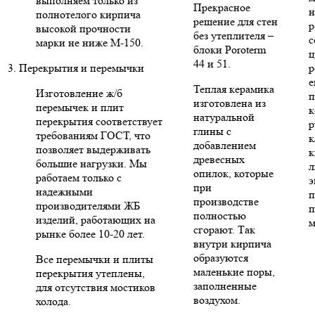
выполняем только из
Прекрасное
н
полнотелого кирпича
решение для стен
р
высокой прочности
без утеплителя –
с
марки не ниже М-150.
блоки Poroterm
ц
44 и 51.
3. Перекрытия и перемычки
р
е
Теплая керамика
Изготовление ж/б
п
изготовлена из
перемычек и плит
к
натуральной
перекрытия соответствует
р
глины с
требованиям ГОСТ, что
к
добавлением
позволяет выдерживать
к
древесных
большие нагрузки. Мы
л
опилок, которые
работаем только с
э
при
надежными
п
производстве
производителями ЖБ
п
полностью
изделий, работающих на
м
сгорают. Так
рынке более 10-20 лет.
внутри кирпича
образуются
Все перемычки и плиты
маленькие поры,
перекрытия утеплены,
заполненные
для отсутствия мостиков
воздухом.
холода.