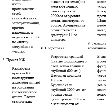
выходит из земли) на
зави
путей,
железобетонных
усло
прохождения
сваях глубиной
Конт
сетей
2000мм от уровня
проч
газоснабжения,
земли, диаметром от
Шлиф
электрификации,
300мм. Армирование
необ
прочих
осуществляется
выве
надземных и
арматурой 14-го
точн
подземных сетей
диаметра.
по «пятну
9. Закладн
застройки» и
6. Подготовка
коммуника
участку.
Разработка траншей
В за
3. Проект КЖ
(снятие плодородного
проек
слоя, копка траншей
фунд
Разработка
глубиной 600 мм.)
фунд
проекта КЖ
Песчаная подушка
устр
(конструкции
100 мм.
закла
железобетонные)
Бурение свай
дом 
на основании
глубиной 2000 мм. от
элект
геологического
уровня земли,
водо
отчета. Расчет
диаметром от 300 мм.
кана
статических
в зависимости от