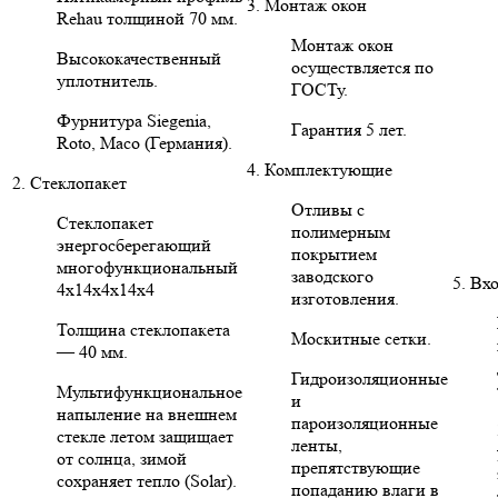
3. Монтаж окон
Rehau толщиной 70 мм.
Монтаж окон
Высококачественный
осуществляется по
уплотнитель.
ГОСТу.
Фурнитура Siegenia,
Гарантия 5 лет.
Roto, Maco (Германия).
4. Комплектующие
2. Стеклопакет
Отливы с
Стеклопакет
полимерным
энергосберегающий
покрытием
многофункциональный
заводского
5. Вх
4х14х4х14х4
изготовления.
Толщина стеклопакета
Москитные сетки.
— 40 мм.
Гидроизоляционные
Мультифункциональное
и
напыление на внешнем
пароизоляционные
стекле летом защищает
ленты,
от солнца, зимой
препятствующие
сохраняет тепло (Solar).
попаданию влаги в