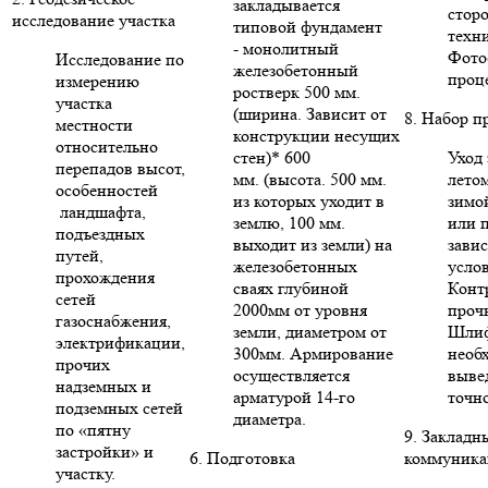
закладывается
стор
исследование участка
типовой фундамент
техни
- монолитный
Фото
Исследование по
железобетонный
проце
измерению
ростверк 500 мм.
участка
(ширина. Зависит от
8. Набор п
местности
конструкции несущих
относительно
стен)* 600
Уход 
перепадов высот,
мм. (высота. 500 мм.
летом
особенностей
из которых уходит в
зимо
ландшафта,
землю, 100 мм.
или п
подъездных
выходит из земли) на
зави
путей,
железобетонных
усло
прохождения
сваях глубиной
Конт
сетей
2000мм от уровня
проч
газоснабжения,
земли, диаметром от
Шлиф
электрификации,
300мм. Армирование
необ
прочих
осуществляется
выве
надземных и
арматурой 14-го
точн
подземных сетей
диаметра.
по «пятну
9. Закладн
застройки» и
6. Подготовка
коммуника
участку.