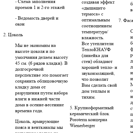
- Схема заполнения
создавая эффект
б
проемов 1 и 2-го этажей
«дышащего
в
термоса» с
- Ведомость дверей и
оптимальным
7. Фас
окон
соотношением
С
температура/
2. Цоколь
н
влажность.
б
Все утеплители
Мы не экономим на
ф
ТеплоКНАУФ
высоте цоколя и по
р
(линейка для
умолчания делаем высоту
д
стен) обладают
45 см. (6 рядов кладки). В
д
хорошей тепло- и
долгосрочной
и
звукоизоляцией,
перспективе это помогает
и
что позволит
сохранить облицовочную
Вам сделать свой
кладку дома от
с
дом теплым и
разрушения путем набора
н
тихим.
влаги в нижней части
д
дома в осенне-весенние
5. Крупноформатный
с
времена года.
керамический блок
п
Poroterm концерна
л
Цоколь, армирующие
Wienerberger
и
пояса и вентканалы мы
м