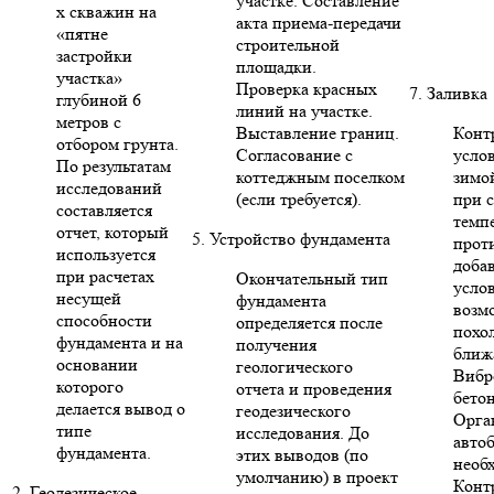
участке. Составление
х скважин на
акта приема-передачи
«пятне
строительной
застройки
площадки.
участка»
Проверка красных
7. Заливка
глубиной 6
линий на участке.
метров с
Выставление границ.
Конт
отбором грунта.
Согласование с
усло
По результатам
коттеджным поселком
зимо
исследований
(если требуется).
при 
составляется
темп
отчет, который
5. Устройство фундамента
прот
используется
доба
при расчетах
Окончательный тип
усло
несущей
фундамента
возм
способности
определяется после
похо
фундамента и на
получения
ближ
основании
геологического
Вибр
которого
отчета и проведения
бето
делается вывод о
геодезического
Орга
типе
исследования. До
авто
фундамента.
этих выводов (по
необ
умолчанию) в проект
Конт
2. Геодезическое