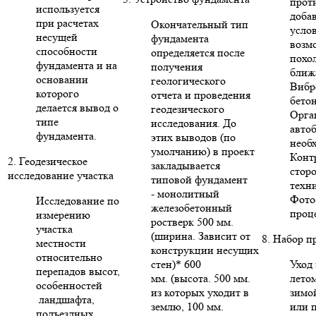
прот
используется
доба
при расчетах
Окончательный тип
усло
несущей
фундамента
возм
способности
определяется после
похо
фундамента и на
получения
ближ
основании
геологического
Вибр
которого
отчета и проведения
бето
делается вывод о
геодезического
Орга
типе
исследования. До
авто
фундамента.
этих выводов (по
необ
умолчанию) в проект
Конт
2. Геодезическое
закладывается
стор
исследование участка
типовой фундамент
техни
- монолитный
Фото
Исследование по
железобетонный
проце
измерению
ростверк 500 мм.
участка
(ширина. Зависит от
8. Набор п
местности
конструкции несущих
относительно
стен)* 600
Уход 
перепадов высот,
мм. (высота. 500 мм.
летом
особенностей
из которых уходит в
зимо
ландшафта,
землю, 100 мм.
или п
подъездных