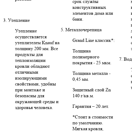
срок службы
конструктивных
элементов дома или
бани.
3. Утепление
5. Металлочерепица
Утепление
осуществляется
Grand Line классик*:
утеплителем Knauf на
толщину 200 мм. Все
Толщина
продукты для
полимерного
7. Во
теплоизоляции
покрытия - 25 мкм.
кровли обладают
отличными
Толщина металла -
изолирующими
0,45 мм.
свойствами, удобны
при монтаже и
Защитный слой Zn
безопасны для
140 г/кв.м.
окружающей среды и
Гарантия – 20 лет.
здоровья человека.
*Стоит в стоимости
по умолчанию.
Мягкая кровля,