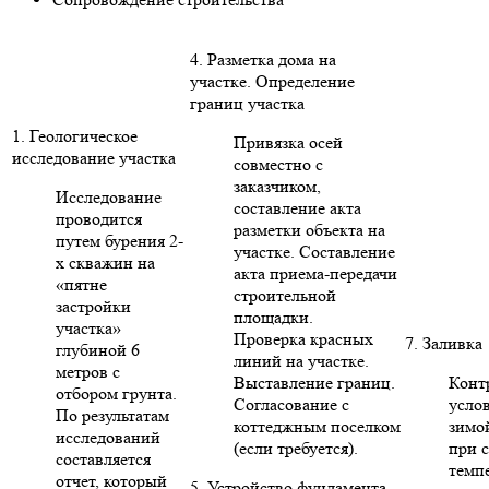
4. Разметка дома на
участке. Определение
границ участка
1. Геологическое
Привязка осей
исследование участка
совместно с
заказчиком,
Исследование
составление акта
проводится
разметки объекта на
путем бурения 2-
участке. Составление
х скважин на
акта приема-передачи
«пятне
строительной
застройки
площадки.
участка»
Проверка красных
7. Заливка
глубиной 6
линий на участке.
метров с
Выставление границ.
Конт
отбором грунта.
Согласование с
усло
По результатам
коттеджным поселком
зимо
исследований
(если требуется).
при 
составляется
темп
отчет, который
5. Устройство фундамента