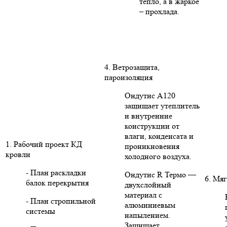
тепло, а в жаркое
– прохлада.
4. Ветрозащита,
пароизоляция
Ондутис А120
защищает утеплитель
и внутренние
конструкции от
влаги, конденсата и
1. Рабочий проект КД
проникновения
кровли
холодного воздуха.
- План раскладки
Ондутис R Термо —
6. Мяг
балок перекрытия
двухслойный
материал с
- План стропильной
алюминиевым
системы
напылением.
Защищает