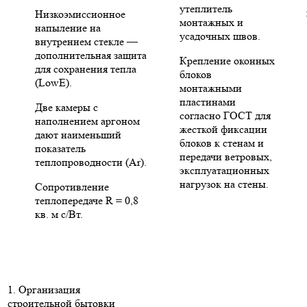
утеплитель
Низкоэмиссионное
монтажных и
напыление на
усадочных швов.
внутреннем стекле —
дополнительная защита
Крепление оконных
для сохранения тепла
блоков
(LowE).
монтажными
пластинами
Две камеры с
согласно ГОСТ для
наполнением аргоном
жесткой фиксации
дают наименьший
блоков к стенам и
показатель
передачи ветровых,
теплопроводности (Ar).
эксплуатационных
нагрузок на стены.
Сопротивление
теплопередаче R = 0,8
кв. м с/Вт.
1. Организация
строительной бытовки