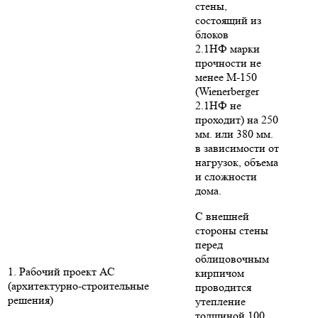
стены,
состоящий из
блоков
2.1НФ марки
прочности не
менее М-150
(Wienerberger
2.1НФ не
проходит) на 250
мм. или 380 мм.
в зависимости от
нагрузок, объема
и сложности
дома.
С внешней
стороны стены
перед
облицовочным
1. Рабочий проект АС
кирпичом
(архитектурно-строительные
проводится
решения)
утепление
толщиной 100