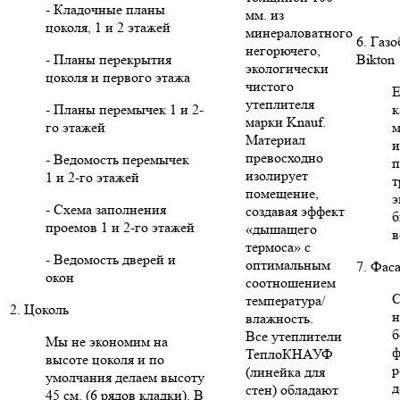
- Кладочные планы
мм. из
цоколя, 1 и 2 этажей
минераловатного
6. Газ
негорючего,
- Планы перекрытия
Bikton
экологически
цоколя и первого этажа
чистого
Е
утеплителя
- Планы перемычек 1 и 2-
к
марки Knauf.
го этажей
м
Материал
и
превосходно
- Ведомость перемычек
п
изолирует
1 и 2-го этажей
т
помещение,
э
- Схема заполнения
создавая эффект
б
проемов 1 и 2-го этажей
«дышащего
в
термоса» с
- Ведомость дверей и
оптимальным
7. Фас
окон
соотношением
С
температура/
2. Цоколь
н
влажность.
б
Все утеплители
Мы не экономим на
ф
ТеплоКНАУФ
высоте цоколя и по
р
(линейка для
умолчания делаем высоту
д
стен) обладают
45 см. (6 рядов кладки). В