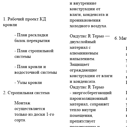
и внутренние
конструкции от
влаги, конденсата и
1. Рабочий проект КД
проникновения
кровли
холодного воздуха.
- План раскладки
Ондутис R Термо —
6. Мяг
балок перекрытия
двухслойный
материал с
- План стропильной
алюминиевым
системы
напылением.
Защищает
- План кровли и
ограждающие
водосточной системы
конструкции от влаги
и конденсата.
- Узлы кровли
Ондутис R Термо
2. Стропильная система
- энергосберегающий
пароизоляционный
Монтаж
материал, сохраняет
осуществляется
тепло внутри
только из доски 1-го
помещения,
сорта.
препятствует
промерзанию и