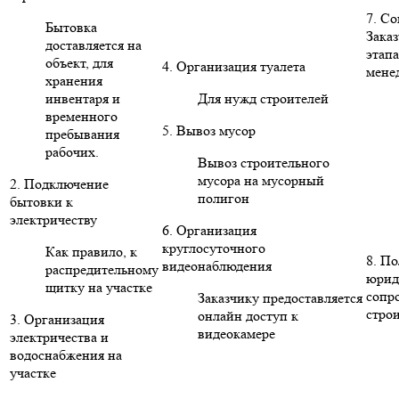
7. С
Бытовка
Заказ
доставляется на
этапа
объект, для
4. Организация туалета
мене
хранения
инвентаря и
Для нужд строителей
временного
5. Вывоз мусор
пребывания
рабочих.
Вывоз строительного
мусора на мусорный
2. Подключение
полигон
бытовки к
электричеству
6. Организация
круглосуточного
Как правило, к
8. П
видеонаблюдения
распредительному
юрид
щитку на участке
сопр
Заказчику предоставляется
стро
онлайн доступ к
3. Организация
видеокамере
электричества и
водоснабжения на
участке