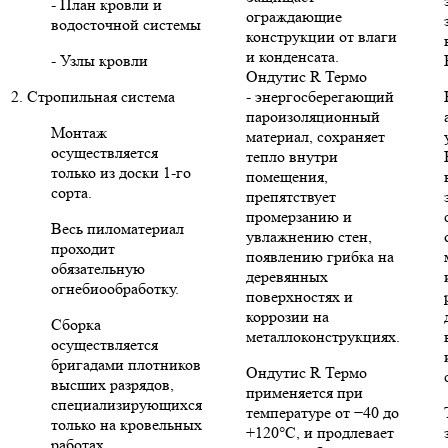
- План кровли и
ограждающие
водосточной системы
конструкции от влаги
и конденсата.
- Узлы кровли
Ондутис R Термо
2. Стропильная система
- энергосберегающий
пароизоляционный
Монтаж
материал, сохраняет
осуществляется
тепло внутри
только из доски 1-го
помещения,
сорта.
препятствует
промерзанию и
Весь пиломатериал
увлажнению стен,
проходит
появлению грибка на
обязательную
деревянных
огнебиообработку.
поверхностях и
коррозии на
Сборка
металлоконструкциях.
осуществляется
бригадами плотников
Ондутис R Термо
высших разрядов,
применяется при
специализирующихся
температуре от −40 до
только на кровельных
+120°C, и продлевает
работах.