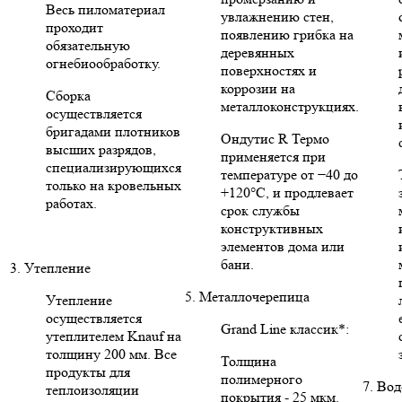
Весь пиломатериал
увлажнению стен,
проходит
появлению грибка на
обязательную
деревянных
огнебиообработку.
поверхностях и
коррозии на
Сборка
металлоконструкциях.
осуществляется
бригадами плотников
Ондутис R Термо
высших разрядов,
применяется при
специализирующихся
температуре от −40 до
только на кровельных
+120°C, и продлевает
работах.
срок службы
конструктивных
элементов дома или
бани.
3. Утепление
5. Металлочерепица
Утепление
осуществляется
Grand Line классик*:
утеплителем Knauf на
толщину 200 мм. Все
Толщина
продукты для
полимерного
7. Во
теплоизоляции
покрытия - 25 мкм.