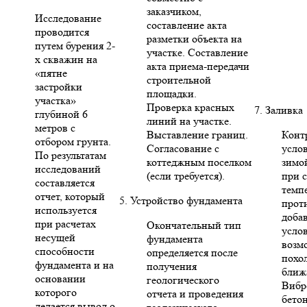
заказчиком,
Исследование
составление акта
проводится
разметки объекта на
путем бурения 2-
участке. Составление
х скважин на
акта приема-передачи
«пятне
строительной
застройки
площадки.
участка»
Проверка красных
7. Заливка
глубиной 6
линий на участке.
метров с
Выставление границ.
Конт
отбором грунта.
Согласование с
усло
По результатам
коттеджным поселком
зимо
исследований
(если требуется).
при 
составляется
темп
отчет, который
5. Устройство фундамента
прот
используется
доба
при расчетах
Окончательный тип
усло
несущей
фундамента
возм
способности
определяется после
похо
фундамента и на
получения
ближ
основании
геологического
Вибр
которого
отчета и проведения
бето
делается вывод о