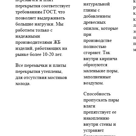
к
натуральной
перекрытия соответствует
р
глины с
требованиям ГОСТ, что
к
добавлением
позволяет выдерживать
к
древесных
большие нагрузки. Мы
л
опилок, которые
работаем только с
э
при
надежными
п
производстве
производителями ЖБ
п
полностью
изделий, работающих на
м
сгорают. Так
рынке более 10-20 лет.
внутри кирпича
образуются
Все перемычки и плиты
маленькие поры,
перекрытия утеплены,
заполненные
для отсутствия мостиков
воздухом.
холода.
Способность
пропускать пары
влаги
препятствует ее
накоплению
внутри стены и
устраняет