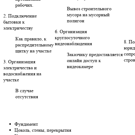
рабочих.
Вывоз строительного
мусора на мусорный
2. Подключение
полигон
бытовки к
электричеству
6. Организация
круглосуточного
Как правило, к
8. П
видеонаблюдения
распредительному
юрид
щитку на участке
сопр
Заказчику предоставляется
стро
онлайн доступ к
3. Организация
видеокамере
электричества и
водоснабжения на
участке
В случае
отсутствия
Фундамент
Цоколь, стены, перекрытия