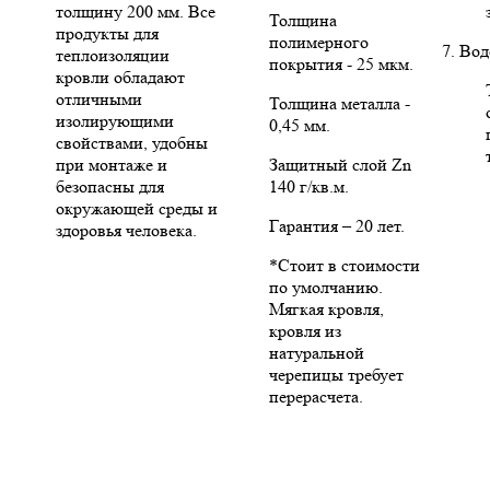
толщину 200 мм. Все
Толщина
продукты для
полимерного
7. Во
теплоизоляции
покрытия - 25 мкм.
кровли обладают
отличными
Толщина металла -
изолирующими
0,45 мм.
свойствами, удобны
при монтаже и
Защитный слой Zn
безопасны для
140 г/кв.м.
окружающей среды и
Гарантия – 20 лет.
здоровья человека.
*Стоит в стоимости
по умолчанию.
Мягкая кровля,
кровля из
натуральной
черепицы требует
перерасчета.