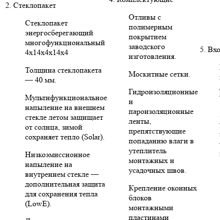
2. Стеклопакет
Отливы с
Стеклопакет
полимерным
энергосберегающий
покрытием
многофункциональный
заводского
5. Вх
4х14х4х14х4
изготовления.
Толщина стеклопакета
Москитные сетки.
— 40 мм.
Гидроизоляционные
Мультифункциональное
и
напыление на внешнем
пароизоляционные
стекле летом защищает
ленты,
от солнца, зимой
препятствующие
сохраняет тепло (Solar).
попаданию влаги в
утеплитель
Низкоэмиссионное
монтажных и
напыление на
усадочных швов.
внутреннем стекле —
дополнительная защита
Крепление оконных
для сохранения тепла
блоков
(LowE).
монтажными
пластинами