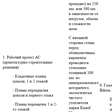
проходит) на 250
мм. или 380 мм.
в зависимости от
нагрузок, объема
и сложности
дома.
С внешней
стороны стены
перед
облицовочным
1. Рабочий проект АС
кирпичом
(архитектурно-строительные
проводится
решения)
утепление
толщиной 100
- Кладочные планы
мм. из
цоколя, 1 и 2 этажей
минераловатного
6. Газ
негорючего,
- Планы перекрытия
Bikton
экологически
цоколя и первого этажа
чистого
Е
утеплителя
- Планы перемычек 1 и 2-
к
марки Knauf.
го этажей
м