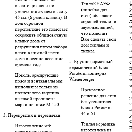
ф
ТеплоКНАУФ
высоте цоколя и по
р
(линейка для
умолчания делаем высоту
д
стен) обладают
45 см. (6 рядов кладки). В
д
хорошей тепло- и
долгосрочной
и
звукоизоляцией,
перспективе это помогает
и
что позволит
сохранить облицовочную
Вам сделать свой
кладку дома от
с
дом теплым и
разрушения путем набора
н
тихим.
влаги в нижней части
д
дома в осенне-весенние
5. Крупноформатный
с
времена года.
керамический блок
п
Poroterm концерна
л
Цоколь, армирующие
Wienerberger
и
пояса и вентканалы мы
м
выполняем только из
Прекрасное
н
полнотелого кирпича
решение для стен
р
высокой прочности
без утеплителя –
с
марки не ниже М-150.
блоки Poroterm
ц
44 и 51.
3. Перекрытия и перемычки
р
е
Теплая керамика
Изготовление ж/б
п
изготовлена из
перемычек и плит