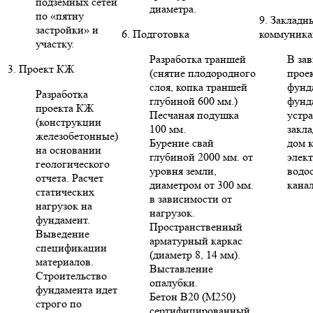
подземных сетей
диаметра.
по «пятну
9. Закладн
застройки» и
6. Подготовка
коммуника
участку.
Разработка траншей
В за
3. Проект КЖ
(снятие плодородного
проек
слоя, копка траншей
фунд
Разработка
глубиной 600 мм.)
фунд
проекта КЖ
Песчаная подушка
устр
(конструкции
100 мм.
закла
железобетонные)
Бурение свай
дом 
на основании
глубиной 2000 мм. от
элект
геологического
уровня земли,
водо
отчета. Расчет
диаметром от 300 мм.
кана
статических
в зависимости от
нагрузок на
нагрузок.
фундамент.
Пространственный
Выведение
арматурный каркас
спецификации
(диаметр 8, 14 мм).
материалов.
Выставление
Строительство
опалубки.
фундамента идет
Бетон В20 (М250)
строго по
сертифицированный.