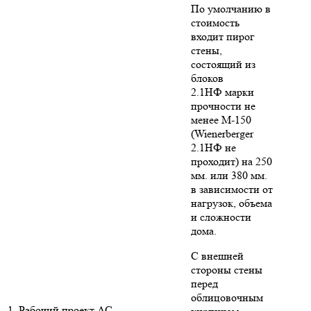
По умолчанию в
стоимость
входит пирог
стены,
состоящий из
блоков
2.1НФ марки
прочности не
менее М-150
(Wienerberger
2.1НФ не
проходит) на 250
мм. или 380 мм.
в зависимости от
нагрузок, объема
и сложности
дома.
С внешней
стороны стены
перед
облицовочным
1. Рабочий проект АС