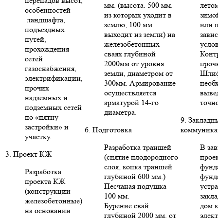
перепадов высот,
мм. (высота. 500 мм.
летом
особенностей
из которых уходит в
зимо
ландшафта,
землю, 100 мм.
или п
подъездных
выходит из земли) на
зави
путей,
железобетонных
усло
прохождения
сваях глубиной
Конт
сетей
2000мм от уровня
проч
газоснабжения,
земли, диаметром от
Шлиф
электрификации,
300мм. Армирование
необ
прочих
осуществляется
выве
надземных и
арматурой 14-го
точн
подземных сетей
диаметра.
по «пятну
9. Закладн
застройки» и
6. Подготовка
коммуника
участку.
Разработка траншей
В за
3. Проект КЖ
(снятие плодородного
проек
слоя, копка траншей
фунд
Разработка
глубиной 600 мм.)
фунд
проекта КЖ
Песчаная подушка
устр
(конструкции
100 мм.
закла
железобетонные)
Бурение свай
дом 
на основании
глубиной 2000 мм. от
элект