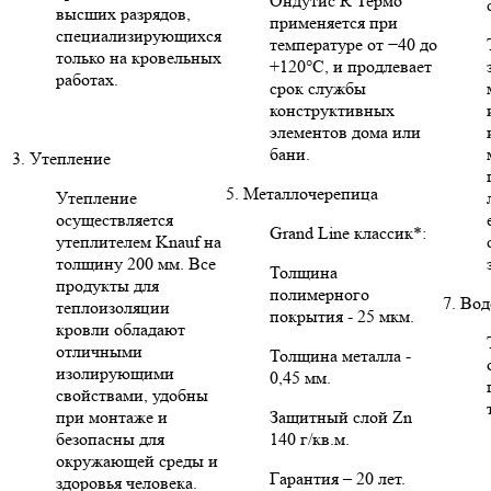
Ондутис R Термо
высших разрядов,
применяется при
специализирующихся
температуре от −40 до
только на кровельных
+120°C, и продлевает
работах.
срок службы
конструктивных
элементов дома или
бани.
3. Утепление
5. Металлочерепица
Утепление
осуществляется
Grand Line классик*:
утеплителем Knauf на
толщину 200 мм. Все
Толщина
продукты для
полимерного
7. Во
теплоизоляции
покрытия - 25 мкм.
кровли обладают
отличными
Толщина металла -
изолирующими
0,45 мм.
свойствами, удобны
при монтаже и
Защитный слой Zn
безопасны для
140 г/кв.м.
окружающей среды и
Гарантия – 20 лет.
здоровья человека.