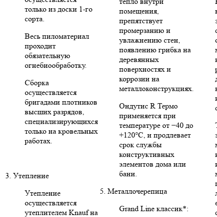
тепло внутри
только из доски 1-го
помещения,
сорта.
препятствует
промерзанию и
Весь пиломатериал
увлажнению стен,
проходит
появлению грибка на
обязательную
деревянных
огнебиообработку.
поверхностях и
коррозии на
Сборка
металлоконструкциях.
осуществляется
бригадами плотников
Ондутис R Термо
высших разрядов,
применяется при
специализирующихся
температуре от −40 до
только на кровельных
+120°C, и продлевает
работах.
срок службы
конструктивных
элементов дома или
бани.
3. Утепление
5. Металлочерепица
Утепление
осуществляется
Grand Line классик*:
утеплителем Knauf на