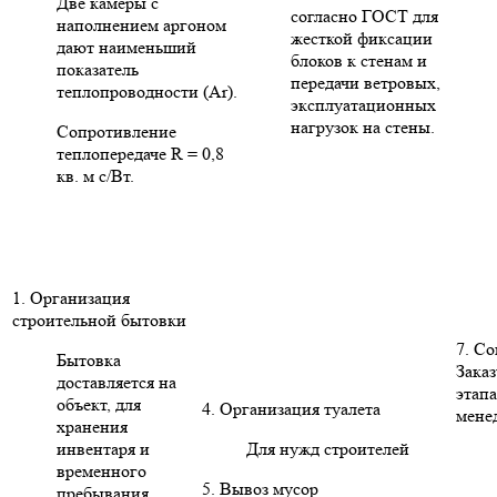
Две камеры с
согласно ГОСТ для
наполнением аргоном
жесткой фиксации
дают наименьший
блоков к стенам и
показатель
передачи ветровых,
теплопроводности (Ar).
эксплуатационных
нагрузок на стены.
Сопротивление
теплопередаче R = 0,8
кв. м с/Вт.
1. Организация
строительной бытовки
7. С
Бытовка
Заказ
доставляется на
этапа
объект, для
4. Организация туалета
мене
хранения
инвентаря и
Для нужд строителей
временного
5. Вывоз мусор
пребывания