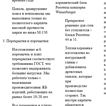
времена года.
керамический блок
п
Poroterm концерна
л
Цоколь, армирующие
Wienerberger
и
пояса и вентканалы мы
м
выполняем только из
Прекрасное
н
полнотелого кирпича
решение для стен
р
высокой прочности
без утеплителя –
с
марки не ниже М-150.
блоки Poroterm
ц
44 и 51.
3. Перекрытия и перемычки
р
е
Теплая керамика
Изготовление ж/б
п
изготовлена из
перемычек и плит
к
натуральной
перекрытия соответствует
р
глины с
требованиям ГОСТ, что
к
добавлением
позволяет выдерживать
к
древесных
большие нагрузки. Мы
л
опилок, которые
работаем только с
э
при
надежными
п
производстве
производителями ЖБ
п
полностью
изделий, работающих на
м
сгорают. Так
рынке более 10-20 лет.
внутри кирпича
образуются
Все перемычки и плиты