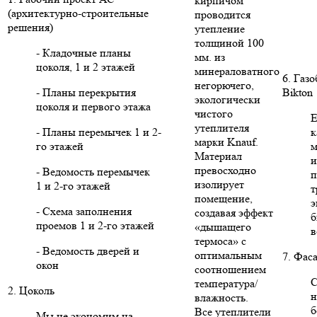
кирпичом
(архитектурно-строительные
проводится
решения)
утепление
толщиной 100
- Кладочные планы
мм. из
цоколя, 1 и 2 этажей
минераловатного
6. Газ
негорючего,
- Планы перекрытия
Bikton
экологически
цоколя и первого этажа
чистого
Е
утеплителя
- Планы перемычек 1 и 2-
к
марки Knauf.
го этажей
м
Материал
и
превосходно
- Ведомость перемычек
п
изолирует
1 и 2-го этажей
т
помещение,
э
- Схема заполнения
создавая эффект
б
проемов 1 и 2-го этажей
«дышащего
в
термоса» с
- Ведомость дверей и
оптимальным
7. Фас
окон
соотношением
С
температура/
2. Цоколь
н
влажность.
б
Все утеплители
Мы не экономим на