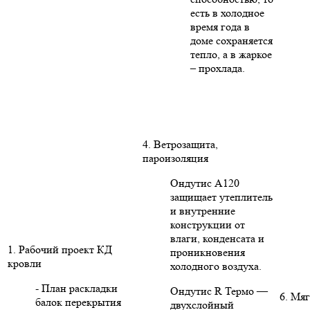
есть в холодное
время года в
доме сохраняется
тепло, а в жаркое
– прохлада.
4. Ветрозащита,
пароизоляция
Ондутис А120
защищает утеплитель
и внутренние
конструкции от
влаги, конденсата и
1. Рабочий проект КД
проникновения
кровли
холодного воздуха.
- План раскладки
Ондутис R Термо —
6. Мяг
балок перекрытия
двухслойный