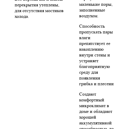
маленькие поры,
перекрытия утеплены,
заполненные
для отсутствия мостиков
воздухом.
холода.
Способность
пропускать пары
влаги
препятствует ее
накоплению
внутри стены и
устраняет
благоприятную
среду для
появления
грибка и плесени
Создают
комфортный
микроклимат в
доме и обладают
хорошей
аккумулятивной
способностью, то