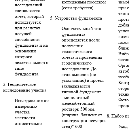
коттеджным поселком
зимо
исследований
(если требуется).
при 
составляется
темп
отчет, который
5. Устройство фундамента
прот
используется
доба
при расчетах
Окончательный тип
усло
несущей
фундамента
возм
способности
определяется после
похо
фундамента и на
получения
ближ
основании
геологического
Вибр
которого
отчета и проведения
бето
делается вывод о
геодезического
Орга
типе
исследования. До
авто
фундамента.
этих выводов (по
необ
умолчанию) в проект
Конт
2. Геодезическое
закладывается
стор
исследование участка
типовой фундамент
техни
- монолитный
Фото
Исследование по
железобетонный
проце
измерению
ростверк 500 мм.
участка
(ширина. Зависит от
8. Набор п
местности
конструкции несущих
относительно
стен)* 600
Уход 