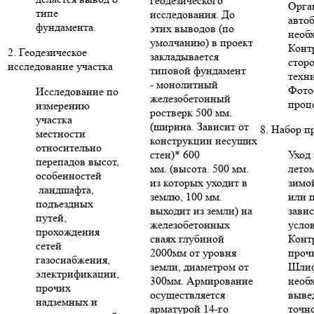
геодезического
Орга
типе
исследования. До
авто
фундамента.
этих выводов (по
необ
умолчанию) в проект
Конт
2. Геодезическое
закладывается
стор
исследование участка
типовой фундамент
техни
- монолитный
Фото
Исследование по
железобетонный
проце
измерению
ростверк 500 мм.
участка
(ширина. Зависит от
8. Набор п
местности
конструкции несущих
относительно
стен)* 600
Уход 
перепадов высот,
мм. (высота. 500 мм.
летом
особенностей
из которых уходит в
зимо
ландшафта,
землю, 100 мм.
или п
подъездных
выходит из земли) на
зави
путей,
железобетонных
усло
прохождения
сваях глубиной
Конт
сетей
2000мм от уровня
проч
газоснабжения,
земли, диаметром от
Шлиф
электрификации,
300мм. Армирование
необ
прочих
осуществляется
выве
надземных и
арматурой 14-го
точн