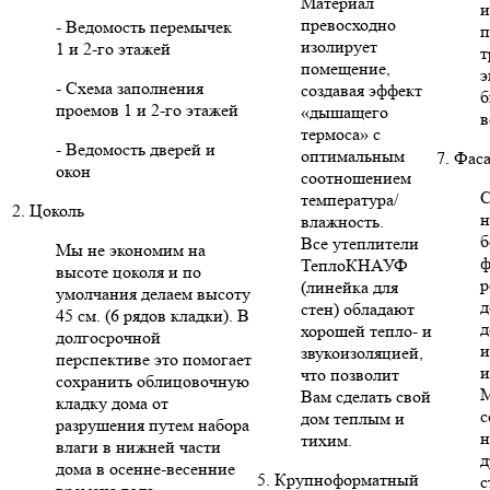
Материал
и
превосходно
- Ведомость перемычек
п
изолирует
1 и 2-го этажей
т
помещение,
э
- Схема заполнения
создавая эффект
б
проемов 1 и 2-го этажей
«дышащего
в
термоса» с
- Ведомость дверей и
оптимальным
7. Фас
окон
соотношением
С
температура/
2. Цоколь
н
влажность.
б
Все утеплители
Мы не экономим на
ф
ТеплоКНАУФ
высоте цоколя и по
р
(линейка для
умолчания делаем высоту
д
стен) обладают
45 см. (6 рядов кладки). В
д
хорошей тепло- и
долгосрочной
и
звукоизоляцией,
перспективе это помогает
и
что позволит
сохранить облицовочную
Вам сделать свой
кладку дома от
с
дом теплым и
разрушения путем набора
н
тихим.
влаги в нижней части
д
дома в осенне-весенние
5. Крупноформатный
с