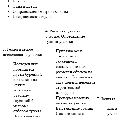
Крыша
Окна и двери
Сопровождение строительства
Предчистовая отделка
4. Разметка дома на
участке. Определение
границ участка
1. Геологическое
Привязка осей
исследование участка
совместно с
заказчиком,
Исследование
составление акта
проводится
разметки объекта на
путем бурения 2-
участке. Составление
х скважин на
акта приема-передачи
«пятне
строительной
застройки
площадки.
участка»
Проверка красных
7. Заливка
глубиной 6
линий на участке.
метров с
Выставление границ.
Конт
отбором грунта.
Согласование с
усло
По результатам