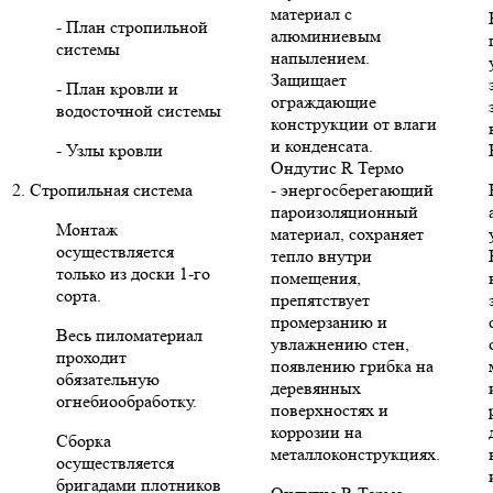
материал с
- План стропильной
алюминиевым
системы
напылением.
Защищает
- План кровли и
ограждающие
водосточной системы
конструкции от влаги
и конденсата.
- Узлы кровли
Ондутис R Термо
2. Стропильная система
- энергосберегающий
пароизоляционный
Монтаж
материал, сохраняет
осуществляется
тепло внутри
только из доски 1-го
помещения,
сорта.
препятствует
промерзанию и
Весь пиломатериал
увлажнению стен,
проходит
появлению грибка на
обязательную
деревянных
огнебиообработку.
поверхностях и
коррозии на
Сборка
металлоконструкциях.
осуществляется
бригадами плотников