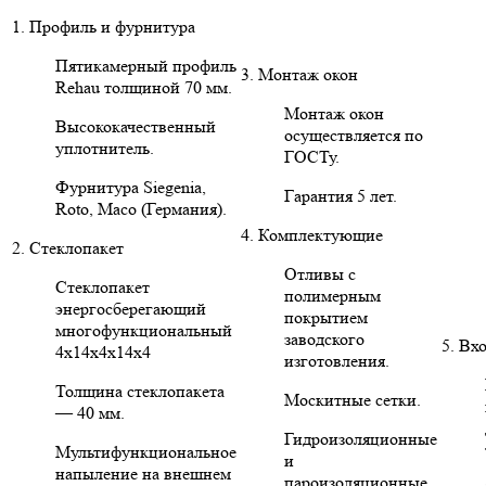
1. Профиль и фурнитура
Пятикамерный профиль
3. Монтаж окон
Rehau толщиной 70 мм.
Монтаж окон
Высококачественный
осуществляется по
уплотнитель.
ГОСТу.
Фурнитура Siegenia,
Гарантия 5 лет.
Roto, Maco (Германия).
4. Комплектующие
2. Стеклопакет
Отливы с
Стеклопакет
полимерным
энергосберегающий
покрытием
многофункциональный
заводского
5. Вх
4х14х4х14х4
изготовления.
Толщина стеклопакета
Москитные сетки.
— 40 мм.
Гидроизоляционные
Мультифункциональное
и
напыление на внешнем
пароизоляционные