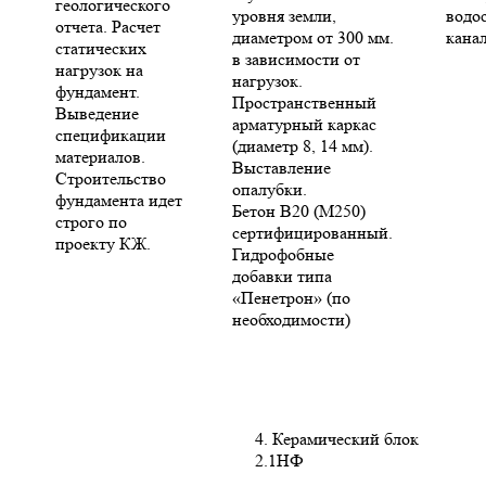
геологического
уровня земли,
водо
отчета. Расчет
диаметром от 300 мм.
кана
статических
в зависимости от
нагрузок на
нагрузок.
фундамент.
Пространственный
Выведение
арматурный каркас
спецификации
(диаметр 8, 14 мм).
материалов.
Выставление
Строительство
опалубки.
фундамента идет
Бетон В20 (М250)
строго по
сертифицированный.
проекту КЖ.
Гидрофобные
добавки типа
«Пенетрон» (по
необходимости)
4. Керамический блок
2.1НФ