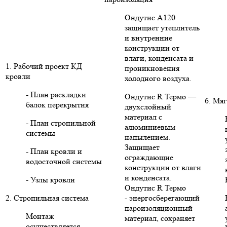
Ондутис А120
защищает утеплитель
и внутренние
конструкции от
влаги, конденсата и
1. Рабочий проект КД
проникновения
кровли
холодного воздуха.
- План раскладки
Ондутис R Термо —
6. Мяг
балок перекрытия
двухслойный
материал с
- План стропильной
алюминиевым
системы
напылением.
Защищает
- План кровли и
ограждающие
водосточной системы
конструкции от влаги
и конденсата.
- Узлы кровли
Ондутис R Термо
2. Стропильная система
- энергосберегающий
пароизоляционный
Монтаж
материал, сохраняет
осуществляется