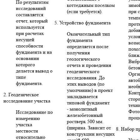
По результатам
коттеджным поселком
зимо
исследований
(если требуется).
при 
составляется
темп
отчет, который
5. Устройство фундамента
прот
используется
доба
при расчетах
Окончательный тип
усло
несущей
фундамента
возм
способности
определяется после
похо
фундамента и на
получения
ближ
основании
геологического
Вибр
которого
отчета и проведения
бето
делается вывод о
геодезического
Орга
типе
исследования. До
авто
фундамента.
этих выводов (по
необ
умолчанию) в проект
Конт
2. Геодезическое
закладывается
стор
исследование участка
типовой фундамент
техни
- монолитный
Фото
Исследование по
железобетонный
проце
измерению
ростверк 500 мм.
участка
(ширина. Зависит от
8. Набор п
местности
конструкции несущих
относительно