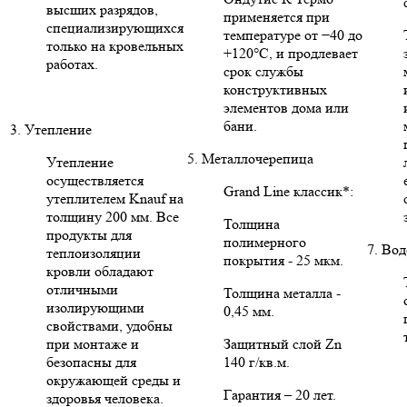
высших разрядов,
применяется при
специализирующихся
температуре от −40 до
только на кровельных
+120°C, и продлевает
работах.
срок службы
конструктивных
элементов дома или
бани.
3. Утепление
5. Металлочерепица
Утепление
осуществляется
Grand Line классик*:
утеплителем Knauf на
толщину 200 мм. Все
Толщина
продукты для
полимерного
7. Во
теплоизоляции
покрытия - 25 мкм.
кровли обладают
отличными
Толщина металла -
изолирующими
0,45 мм.
свойствами, удобны
при монтаже и
Защитный слой Zn
безопасны для
140 г/кв.м.
окружающей среды и
Гарантия – 20 лет.
здоровья человека.