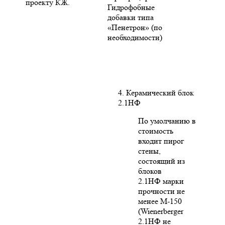
проекту КЖ.
Гидрофобные
добавки типа
«Пенетрон» (по
необходимости)
4. Керамический блок
2.1НФ
По умолчанию в
стоимость
входит пирог
стены,
состоящий из
блоков
2.1НФ марки
прочности не
менее М-150
(Wienerberger
2.1НФ не