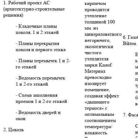
1. Рабочий проект АС
кирпичом
(архитектурно-строительные
проводится
решения)
утепление
толщиной 100
- Кладочные планы
мм. из
цоколя, 1 и 2 этажей
минераловатного
6. Газ
негорючего,
- Планы перекрытия
Bikton
экологически
цоколя и первого этажа
чистого
Е
утеплителя
- Планы перемычек 1 и 2-
к
марки Knauf.
го этажей
м
Материал
и
превосходно
- Ведомость перемычек
п
изолирует
1 и 2-го этажей
т
помещение,
э
- Схема заполнения
создавая эффект
б
проемов 1 и 2-го этажей
«дышащего
в
термоса» с
- Ведомость дверей и
оптимальным
7. Фас
окон
соотношением
С
температура/
2. Цоколь
н
влажность.