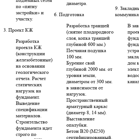
подземных сетей
диаметра.
по «пятну
9. Закладн
застройки» и
6. Подготовка
коммуника
участку.
Разработка траншей
В за
3. Проект КЖ
(снятие плодородного
проек
слоя, копка траншей
фунд
Разработка
глубиной 600 мм.)
фунд
проекта КЖ
Песчаная подушка
устр
(конструкции
100 мм.
закла
железобетонные)
Бурение свай
дом 
на основании
глубиной 2000 мм. от
элект
геологического
уровня земли,
водо
отчета. Расчет
диаметром от 300 мм.
кана
статических
в зависимости от
нагрузок на
нагрузок.
фундамент.
Пространственный
Выведение
арматурный каркас
спецификации
(диаметр 8, 14 мм).
материалов.
Выставление
Строительство
опалубки.
фундамента идет
Бетон В20 (М250)
строго по
сертифицированный.