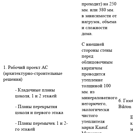
проходит) на 250
мм. или 380 мм.
в зависимости от
нагрузок, объема
и сложности
дома.
С внешней
стороны стены
перед
облицовочным
1. Рабочий проект АС
кирпичом
(архитектурно-строительные
проводится
решения)
утепление
толщиной 100
- Кладочные планы
мм. из
цоколя, 1 и 2 этажей
минераловатного
6. Газ
негорючего,
- Планы перекрытия
Bikton
экологически
цоколя и первого этажа
чистого
Е
утеплителя
- Планы перемычек 1 и 2-
к
марки Knauf.
го этажей
м