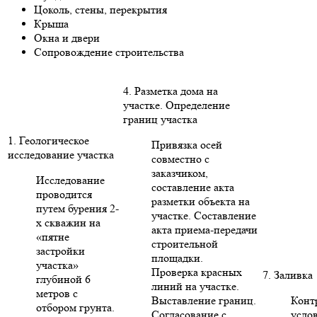
Цоколь, стены, перекрытия
Крыша
Окна и двери
Сопровождение строительства
4. Разметка дома на
участке. Определение
границ участка
1. Геологическое
Привязка осей
исследование участка
совместно с
заказчиком,
Исследование
составление акта
проводится
разметки объекта на
путем бурения 2-
участке. Составление
х скважин на
акта приема-передачи
«пятне
строительной
застройки
площадки.
участка»
Проверка красных
7. Заливка
глубиной 6
линий на участке.
метров с
Выставление границ.
Конт
отбором грунта.
Согласование с
усло