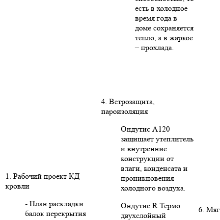
есть в холодное
время года в
доме сохраняется
тепло, а в жаркое
– прохлада.
4. Ветрозащита,
пароизоляция
Ондутис А120
защищает утеплитель
и внутренние
конструкции от
влаги, конденсата и
1. Рабочий проект КД
проникновения
кровли
холодного воздуха.
- План раскладки
Ондутис R Термо —
6. Мяг
балок перекрытия
двухслойный