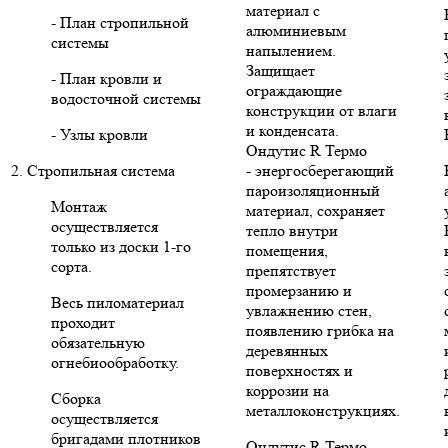
материал с
- План стропильной
алюминиевым
системы
напылением.
Защищает
- План кровли и
ограждающие
водосточной системы
конструкции от влаги
и конденсата.
- Узлы кровли
Ондутис R Термо
2. Стропильная система
- энергосберегающий
пароизоляционный
Монтаж
материал, сохраняет
осуществляется
тепло внутри
только из доски 1-го
помещения,
сорта.
препятствует
промерзанию и
Весь пиломатериал
увлажнению стен,
проходит
появлению грибка на
обязательную
деревянных
огнебиообработку.
поверхностях и
коррозии на
Сборка
металлоконструкциях.
осуществляется
бригадами плотников
Ондутис R Термо