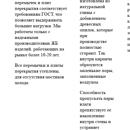
изготовлена из
перемычек и плит
к
натуральной
перекрытия соответствует
р
глины с
требованиям ГОСТ, что
к
добавлением
позволяет выдерживать
к
древесных
большие нагрузки. Мы
л
опилок, которые
работаем только с
э
при
надежными
п
производстве
производителями ЖБ
п
полностью
изделий, работающих на
м
сгорают. Так
рынке более 10-20 лет.
внутри кирпича
образуются
Все перемычки и плиты
маленькие поры,
перекрытия утеплены,
заполненные
для отсутствия мостиков
воздухом.
холода.
Способность
пропускать пары
влаги
препятствует ее
накоплению
внутри стены и
устраняет