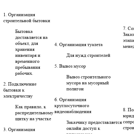
1. Организация
строительной бытовки
7. С
Бытовка
Заказ
доставляется на
этапа
объект, для
4. Организация туалета
мене
хранения
инвентаря и
Для нужд строителей
временного
5. Вывоз мусор
пребывания
рабочих.
Вывоз строительного
мусора на мусорный
2. Подключение
полигон
бытовки к
электричеству
6. Организация
круглосуточного
Как правило, к
8. П
видеонаблюдения
распредительному
юрид
щитку на участке
сопр
Заказчику предоставляется
стро
онлайн доступ к
3. Организация