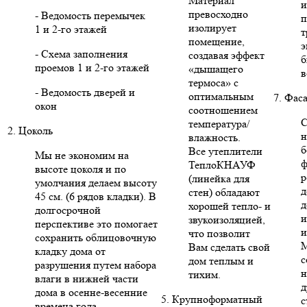
Материал
и
превосходно
- Ведомость перемычек
п
изолирует
1 и 2-го этажей
т
помещение,
э
- Схема заполнения
создавая эффект
б
проемов 1 и 2-го этажей
«дышащего
в
термоса» с
- Ведомость дверей и
оптимальным
7. Фас
окон
соотношением
С
температура/
2. Цоколь
н
влажность.
б
Все утеплители
Мы не экономим на
ф
ТеплоКНАУФ
высоте цоколя и по
р
(линейка для
умолчания делаем высоту
д
стен) обладают
45 см. (6 рядов кладки). В
д
хорошей тепло- и
долгосрочной
и
звукоизоляцией,
перспективе это помогает
и
что позволит
сохранить облицовочную
Вам сделать свой
кладку дома от
с
дом теплым и
разрушения путем набора
н
тихим.
влаги в нижней части
д
дома в осенне-весенние
5. Крупноформатный
с
времена года.