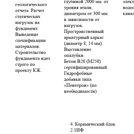
глубиной 2000 мм. от
элект
геологического
уровня земли,
водо
отчета. Расчет
диаметром от 300 мм.
кана
статических
в зависимости от
нагрузок на
нагрузок.
фундамент.
Пространственный
Выведение
арматурный каркас
спецификации
(диаметр 8, 14 мм).
материалов.
Выставление
Строительство
опалубки.
фундамента идет
Бетон В20 (М250)
строго по
сертифицированный.
проекту КЖ.
Гидрофобные
добавки типа
«Пенетрон» (по
необходимости)
4. Керамический блок
2.1НФ