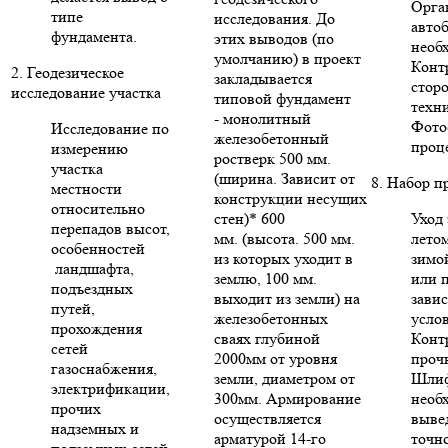
Орга
типе
исследования. До
авто
фундамента.
этих выводов (по
необ
умолчанию) в проект
Конт
2. Геодезическое
закладывается
стор
исследование участка
типовой фундамент
техни
- монолитный
Фото
Исследование по
железобетонный
проце
измерению
ростверк 500 мм.
участка
(ширина. Зависит от
8. Набор п
местности
конструкции несущих
относительно
стен)* 600
Уход 
перепадов высот,
мм. (высота. 500 мм.
летом
особенностей
из которых уходит в
зимо
ландшафта,
землю, 100 мм.
или п
подъездных
выходит из земли) на
зави
путей,
железобетонных
усло
прохождения
сваях глубиной
Конт
сетей
2000мм от уровня
проч
газоснабжения,
земли, диаметром от
Шлиф
электрификации,
300мм. Армирование
необ
прочих
осуществляется
выве
надземных и
арматурой 14-го
точн