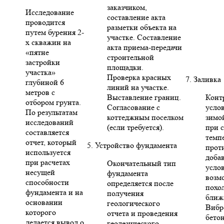
заказчиком,
Исследование
составление акта
проводится
разметки объекта на
путем бурения 2-
участке. Составление
х скважин на
акта приема-передачи
«пятне
строительной
застройки
площадки.
участка»
Проверка красных
7. Заливка
глубиной 6
линий на участке.
метров с
Выставление границ.
Конт
отбором грунта.
Согласование с
усло
По результатам
коттеджным поселком
зимо
исследований
(если требуется).
при 
составляется
темп
отчет, который
5. Устройство фундамента
прот
используется
доба
при расчетах
Окончательный тип
усло
несущей
фундамента
возм
способности
определяется после
похо
фундамента и на
получения
ближ
основании
геологического
Вибр
которого
отчета и проведения
бето
делается вывод о
геодезического