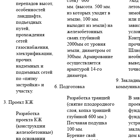
стен)* 600
Уход 
перепадов высот,
мм. (высота. 500 мм.
летом
особенностей
из которых уходит в
зимо
ландшафта,
землю, 100 мм.
или п
подъездных
выходит из земли) на
зави
путей,
железобетонных
усло
прохождения
сваях глубиной
Конт
сетей
2000мм от уровня
проч
газоснабжения,
земли, диаметром от
Шлиф
электрификации,
300мм. Армирование
необ
прочих
осуществляется
выве
надземных и
арматурой 14-го
точн
подземных сетей
диаметра.
по «пятну
9. Закладн
застройки» и
6. Подготовка
коммуника
участку.
Разработка траншей
В за
3. Проект КЖ
(снятие плодородного
проек
слоя, копка траншей
фунд
Разработка
глубиной 600 мм.)
фунд
проекта КЖ
Песчаная подушка
устр
(конструкции
100 мм.
закла
железобетонные)
Бурение свай
дом 
на основании