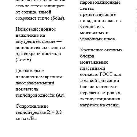
пароизоляционные
стекле летом защищает
ленты,
от солнца, зимой
препятствующие
сохраняет тепло (Solar).
попаданию влаги в
утеплитель
Низкоэмиссионное
монтажных и
напыление на
усадочных швов.
внутреннем стекле —
дополнительная защита
Крепление оконных
для сохранения тепла
блоков
(LowE).
монтажными
пластинами
Две камеры с
согласно ГОСТ для
наполнением аргоном
жесткой фиксации
дают наименьший
блоков к стенам и
показатель
передачи ветровых,
теплопроводности (Ar).
эксплуатационных
нагрузок на стены.
Сопротивление
теплопередаче R = 0,8
кв. м с/Вт.