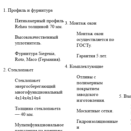
1. Профиль и фурнитура
Пятикамерный профиль
3. Монтаж окон
Rehau толщиной 70 мм.
Монтаж окон
Высококачественный
осуществляется по
уплотнитель.
ГОСТу.
Фурнитура Siegenia,
Гарантия 5 лет.
Roto, Maco (Германия).
4. Комплектующие
2. Стеклопакет
Отливы с
Стеклопакет
полимерным
энергосберегающий
покрытием
многофункциональный
заводского
5. Вх
4х14х4х14х4
изготовления.
Толщина стеклопакета
Москитные сетки.
— 40 мм.
Гидроизоляционные
Мультифункциональное
и
напыление на внешнем