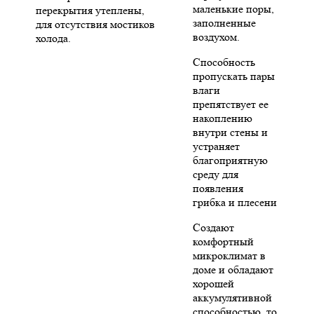
маленькие поры,
перекрытия утеплены,
заполненные
для отсутствия мостиков
воздухом.
холода.
Способность
пропускать пары
влаги
препятствует ее
накоплению
внутри стены и
устраняет
благоприятную
среду для
появления
грибка и плесени
Создают
комфортный
микроклимат в
доме и обладают
хорошей
аккумулятивной
способностью, то