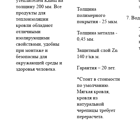
утеплителем Knauf на
толщину 200 мм. Все
Толщина
продукты для
полимерного
7. Во
теплоизоляции
покрытия - 25 мкм.
кровли обладают
отличными
Толщина металла -
изолирующими
0,45 мм.
свойствами, удобны
при монтаже и
Защитный слой Zn
безопасны для
140 г/кв.м.
окружающей среды и
Гарантия – 20 лет.
здоровья человека.
*Стоит в стоимости
по умолчанию.
Мягкая кровля,
кровля из
натуральной
черепицы требует
перерасчета.