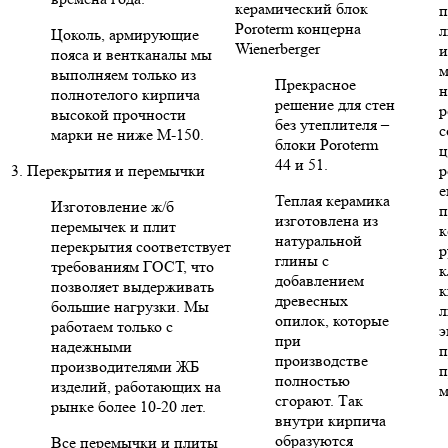
керамический блок
п
Poroterm концерна
л
Цоколь, армирующие
Wienerberger
и
пояса и вентканалы мы
м
выполняем только из
Прекрасное
н
полнотелого кирпича
решение для стен
р
высокой прочности
без утеплителя –
с
марки не ниже М-150.
блоки Poroterm
ц
44 и 51.
3. Перекрытия и перемычки
р
е
Теплая керамика
Изготовление ж/б
п
изготовлена из
перемычек и плит
к
натуральной
перекрытия соответствует
р
глины с
требованиям ГОСТ, что
к
добавлением
позволяет выдерживать
к
древесных
большие нагрузки. Мы
л
опилок, которые
работаем только с
э
при
надежными
п
производстве
производителями ЖБ
п
полностью
изделий, работающих на
м
сгорают. Так
рынке более 10-20 лет.
внутри кирпича
образуются
Все перемычки и плиты