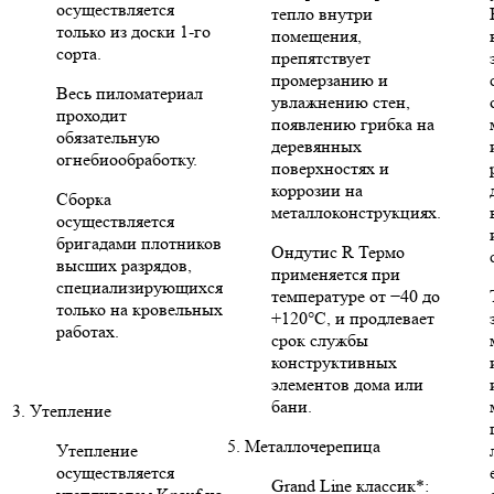
осуществляется
тепло внутри
только из доски 1-го
помещения,
сорта.
препятствует
промерзанию и
Весь пиломатериал
увлажнению стен,
проходит
появлению грибка на
обязательную
деревянных
огнебиообработку.
поверхностях и
коррозии на
Сборка
металлоконструкциях.
осуществляется
бригадами плотников
Ондутис R Термо
высших разрядов,
применяется при
специализирующихся
температуре от −40 до
только на кровельных
+120°C, и продлевает
работах.
срок службы
конструктивных
элементов дома или
бани.
3. Утепление
5. Металлочерепица
Утепление
осуществляется
Grand Line классик*: