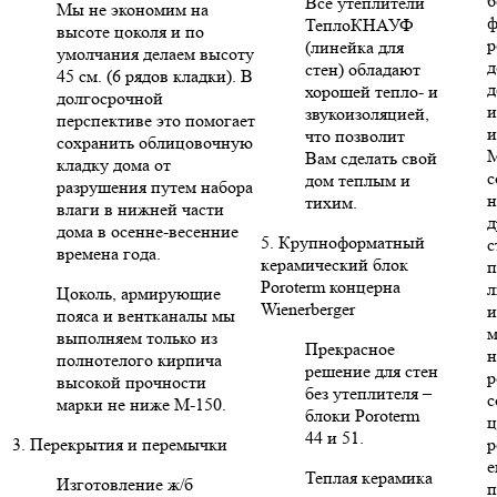
б
Все утеплители
Мы не экономим на
ф
ТеплоКНАУФ
высоте цоколя и по
р
(линейка для
умолчания делаем высоту
д
стен) обладают
45 см. (6 рядов кладки). В
д
хорошей тепло- и
долгосрочной
и
звукоизоляцией,
перспективе это помогает
и
что позволит
сохранить облицовочную
Вам сделать свой
кладку дома от
с
дом теплым и
разрушения путем набора
н
тихим.
влаги в нижней части
д
дома в осенне-весенние
5. Крупноформатный
с
времена года.
керамический блок
п
Poroterm концерна
л
Цоколь, армирующие
Wienerberger
и
пояса и вентканалы мы
м
выполняем только из
Прекрасное
н
полнотелого кирпича
решение для стен
р
высокой прочности
без утеплителя –
с
марки не ниже М-150.
блоки Poroterm
ц
44 и 51.
3. Перекрытия и перемычки
р
е
Теплая керамика
Изготовление ж/б
п