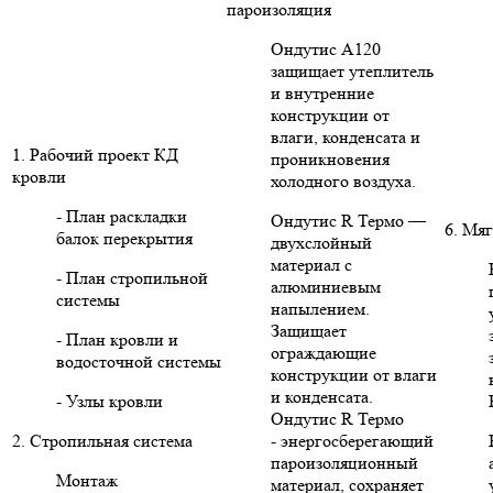
пароизоляция
Ондутис А120
защищает утеплитель
и внутренние
конструкции от
влаги, конденсата и
1. Рабочий проект КД
проникновения
кровли
холодного воздуха.
- План раскладки
Ондутис R Термо —
6. Мяг
балок перекрытия
двухслойный
материал с
- План стропильной
алюминиевым
системы
напылением.
Защищает
- План кровли и
ограждающие
водосточной системы
конструкции от влаги
и конденсата.
- Узлы кровли
Ондутис R Термо
2. Стропильная система
- энергосберегающий
пароизоляционный
Монтаж
материал, сохраняет