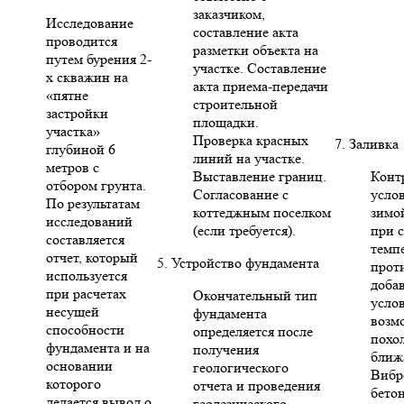
заказчиком,
Исследование
составление акта
проводится
разметки объекта на
путем бурения 2-
участке. Составление
х скважин на
акта приема-передачи
«пятне
строительной
застройки
площадки.
участка»
Проверка красных
7. Заливка
глубиной 6
линий на участке.
метров с
Выставление границ.
Конт
отбором грунта.
Согласование с
усло
По результатам
коттеджным поселком
зимо
исследований
(если требуется).
при 
составляется
темп
отчет, который
5. Устройство фундамента
прот
используется
доба
при расчетах
Окончательный тип
усло
несущей
фундамента
возм
способности
определяется после
похо
фундамента и на
получения
ближ
основании
геологического
Вибр
которого
отчета и проведения
бето
делается вывод о
геодезического