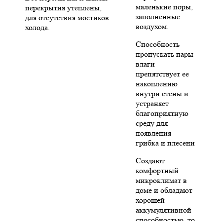
маленькие поры,
перекрытия утеплены,
заполненные
для отсутствия мостиков
воздухом.
холода.
Способность
пропускать пары
влаги
препятствует ее
накоплению
внутри стены и
устраняет
благоприятную
среду для
появления
грибка и плесени
Создают
комфортный
микроклимат в
доме и обладают
хорошей
аккумулятивной
способностью, то