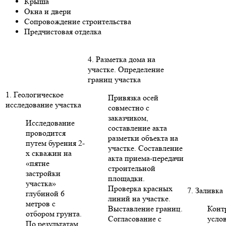
Крыша
Окна и двери
Сопровождение строительства
Предчистовая отделка
4. Разметка дома на
участке. Определение
границ участка
1. Геологическое
Привязка осей
исследование участка
совместно с
заказчиком,
Исследование
составление акта
проводится
разметки объекта на
путем бурения 2-
участке. Составление
х скважин на
акта приема-передачи
«пятне
строительной
застройки
площадки.
участка»
Проверка красных
7. Заливка
глубиной 6
линий на участке.
метров с
Выставление границ.
Конт
отбором грунта.
Согласование с
усло
По результатам