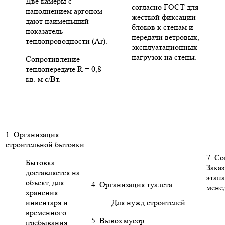
Две камеры с
согласно ГОСТ для
наполнением аргоном
жесткой фиксации
дают наименьший
блоков к стенам и
показатель
передачи ветровых,
теплопроводности (Ar).
эксплуатационных
нагрузок на стены.
Сопротивление
теплопередаче R = 0,8
кв. м с/Вт.
1. Организация
строительной бытовки
7. С
Бытовка
Заказ
доставляется на
этапа
объект, для
4. Организация туалета
мене
хранения
инвентаря и
Для нужд строителей
временного
5. Вывоз мусор
пребывания