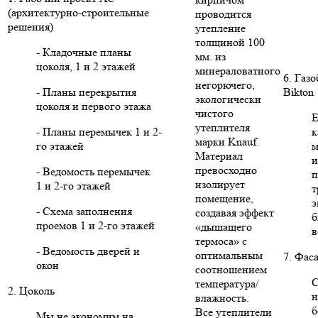
(архитектурно-строительные
проводится
решения)
утепление
толщиной 100
- Кладочные планы
мм. из
цоколя, 1 и 2 этажей
минераловатного
6. Газ
негорючего,
- Планы перекрытия
Bikton
экологически
цоколя и первого этажа
чистого
Е
утеплителя
- Планы перемычек 1 и 2-
к
марки Knauf.
го этажей
м
Материал
и
превосходно
- Ведомость перемычек
п
изолирует
1 и 2-го этажей
т
помещение,
э
- Схема заполнения
создавая эффект
б
проемов 1 и 2-го этажей
«дышащего
в
термоса» с
- Ведомость дверей и
оптимальным
7. Фас
окон
соотношением
С
температура/
2. Цоколь
н
влажность.
б
Все утеплители
Мы не экономим на