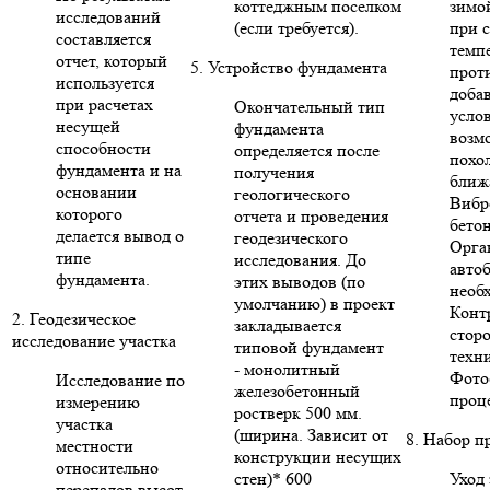
коттеджным поселком
зимо
исследований
(если требуется).
при 
составляется
темп
отчет, который
5. Устройство фундамента
прот
используется
доба
при расчетах
Окончательный тип
усло
несущей
фундамента
возм
способности
определяется после
похо
фундамента и на
получения
ближ
основании
геологического
Вибр
которого
отчета и проведения
бето
делается вывод о
геодезического
Орга
типе
исследования. До
авто
фундамента.
этих выводов (по
необ
умолчанию) в проект
Конт
2. Геодезическое
закладывается
стор
исследование участка
типовой фундамент
техни
- монолитный
Фото
Исследование по
железобетонный
проце
измерению
ростверк 500 мм.
участка
(ширина. Зависит от
8. Набор п
местности
конструкции несущих
относительно
стен)* 600
Уход 
перепадов высот,