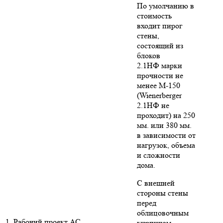
По умолчанию в
стоимость
входит пирог
стены,
состоящий из
блоков
2.1НФ марки
прочности не
менее М-150
(Wienerberger
2.1НФ не
проходит) на 250
мм. или 380 мм.
в зависимости от
нагрузок, объема
и сложности
дома.
С внешней
стороны стены
перед
облицовочным
1. Рабочий проект АС
кирпичом