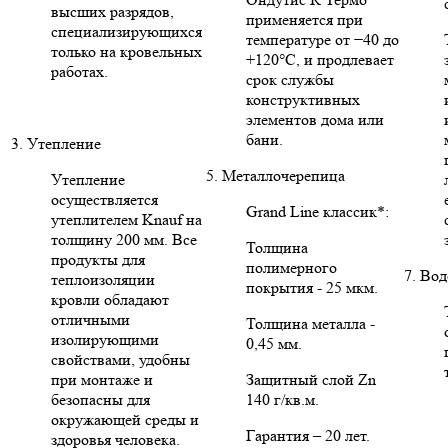
высших разрядов,
применяется при
специализирующихся
температуре от −40 до
только на кровельных
+120°C, и продлевает
работах.
срок службы
конструктивных
элементов дома или
бани.
3. Утепление
5. Металлочерепица
Утепление
осуществляется
Grand Line классик*:
утеплителем Knauf на
толщину 200 мм. Все
Толщина
продукты для
полимерного
7. Во
теплоизоляции
покрытия - 25 мкм.
кровли обладают
отличными
Толщина металла -
изолирующими
0,45 мм.
свойствами, удобны
при монтаже и
Защитный слой Zn
безопасны для
140 г/кв.м.
окружающей среды и
Гарантия – 20 лет.
здоровья человека.