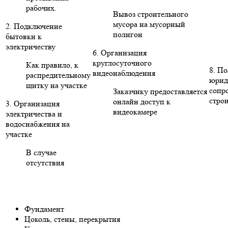
рабочих.
Вывоз строительного
мусора на мусорный
2. Подключение
полигон
бытовки к
электричеству
6. Организация
круглосуточного
Как правило, к
8. П
видеонаблюдения
распредительному
юрид
щитку на участке
сопр
Заказчику предоставляется
стро
онлайн доступ к
3. Организация
видеокамере
электричества и
водоснабжения на
участке
В случае
отсутствия
Фундамент
Цоколь, стены, перекрытия