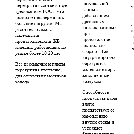
к
натуральной
перекрытия соответствует
р
глины с
требованиям ГОСТ, что
к
добавлением
позволяет выдерживать
к
древесных
большие нагрузки. Мы
л
опилок, которые
работаем только с
э
при
надежными
п
производстве
производителями ЖБ
п
полностью
изделий, работающих на
м
сгорают. Так
рынке более 10-20 лет.
внутри кирпича
образуются
Все перемычки и плиты
маленькие поры,
перекрытия утеплены,
заполненные
для отсутствия мостиков
воздухом.
холода.
Способность
пропускать пары
влаги
препятствует ее
накоплению
внутри стены и
устраняет
благоприятную