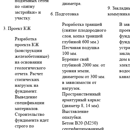
подземных сетей
диаметра.
по «пятну
9. Закладн
застройки» и
6. Подготовка
коммуника
участку.
Разработка траншей
В за
3. Проект КЖ
(снятие плодородного
проек
слоя, копка траншей
фунд
Разработка
глубиной 600 мм.)
фунд
проекта КЖ
Песчаная подушка
устр
(конструкции
100 мм.
закла
железобетонные)
Бурение свай
дом 
на основании
глубиной 2000 мм. от
элект
геологического
уровня земли,
водо
отчета. Расчет
диаметром от 300 мм.
кана
статических
в зависимости от
нагрузок на
нагрузок.
фундамент.
Пространственный
Выведение
арматурный каркас
спецификации
(диаметр 8, 14 мм).
материалов.
Выставление
Строительство
опалубки.
фундамента идет
Бетон В20 (М250)
строго по
сертифицированный.