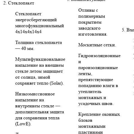
2. Стеклопакет
Отливы с
Стеклопакет
полимерным
энергосберегающий
покрытием
многофункциональный
заводского
5. Вх
4х14х4х14х4
изготовления.
Толщина стеклопакета
Москитные сетки.
— 40 мм.
Гидроизоляционные
Мультифункциональное
и
напыление на внешнем
пароизоляционные
стекле летом защищает
ленты,
от солнца, зимой
препятствующие
сохраняет тепло (Solar).
попаданию влаги в
утеплитель
Низкоэмиссионное
монтажных и
напыление на
усадочных швов.
внутреннем стекле —
дополнительная защита
Крепление оконных
для сохранения тепла
блоков
(LowE).
монтажными
пластинами