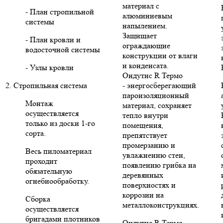
материал с
- План стропильной
алюминиевым
системы
напылением.
Защищает
- План кровли и
ограждающие
водосточной системы
конструкции от влаги
и конденсата.
- Узлы кровли
Ондутис R Термо
2. Стропильная система
- энергосберегающий
пароизоляционный
Монтаж
материал, сохраняет
осуществляется
тепло внутри
только из доски 1-го
помещения,
сорта.
препятствует
промерзанию и
Весь пиломатериал
увлажнению стен,
проходит
появлению грибка на
обязательную
деревянных
огнебиообработку.
поверхностях и
коррозии на
Сборка
металлоконструкциях.
осуществляется
бригадами плотников
Ондутис R Термо