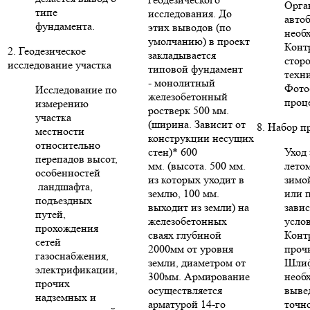
Орга
типе
исследования. До
авто
фундамента.
этих выводов (по
необ
умолчанию) в проект
Конт
2. Геодезическое
закладывается
стор
исследование участка
типовой фундамент
техни
- монолитный
Фото
Исследование по
железобетонный
проце
измерению
ростверк 500 мм.
участка
(ширина. Зависит от
8. Набор п
местности
конструкции несущих
относительно
стен)* 600
Уход 
перепадов высот,
мм. (высота. 500 мм.
летом
особенностей
из которых уходит в
зимо
ландшафта,
землю, 100 мм.
или п
подъездных
выходит из земли) на
зави
путей,
железобетонных
усло
прохождения
сваях глубиной
Конт
сетей
2000мм от уровня
проч
газоснабжения,
земли, диаметром от
Шлиф
электрификации,
300мм. Армирование
необ
прочих
осуществляется
выве
надземных и
арматурой 14-го
точн