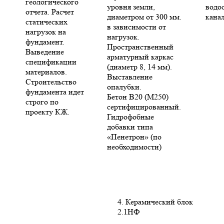
геологического
уровня земли,
водо
отчета. Расчет
диаметром от 300 мм.
кана
статических
в зависимости от
нагрузок на
нагрузок.
фундамент.
Пространственный
Выведение
арматурный каркас
спецификации
(диаметр 8, 14 мм).
материалов.
Выставление
Строительство
опалубки.
фундамента идет
Бетон В20 (М250)
строго по
сертифицированный.
проекту КЖ.
Гидрофобные
добавки типа
«Пенетрон» (по
необходимости)
4. Керамический блок
2.1НФ