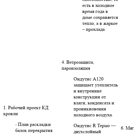
есть в холодное
время года в
доме сохраняется
тепло, а в жаркое
– прохлада.
4. Ветрозащита,
пароизоляция
Ондутис А120
защищает утеплитель
и внутренние
конструкции от
влаги, конденсата и
1. Рабочий проект КД
проникновения
кровли
холодного воздуха.
- План раскладки
Ондутис R Термо —
6. Мяг
балок перекрытия
двухслойный