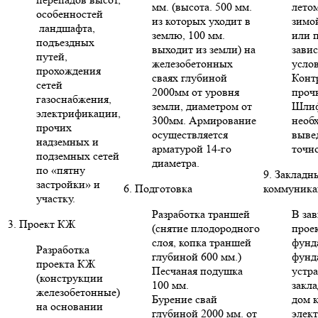
мм. (высота. 500 мм.
летом
особенностей
из которых уходит в
зимо
ландшафта,
землю, 100 мм.
или п
подъездных
выходит из земли) на
зави
путей,
железобетонных
усло
прохождения
сваях глубиной
Конт
сетей
2000мм от уровня
проч
газоснабжения,
земли, диаметром от
Шлиф
электрификации,
300мм. Армирование
необ
прочих
осуществляется
выве
надземных и
арматурой 14-го
точн
подземных сетей
диаметра.
по «пятну
9. Закладн
застройки» и
6. Подготовка
коммуника
участку.
Разработка траншей
В за
3. Проект КЖ
(снятие плодородного
проек
слоя, копка траншей
фунд
Разработка
глубиной 600 мм.)
фунд
проекта КЖ
Песчаная подушка
устр
(конструкции
100 мм.
закла
железобетонные)
Бурение свай
дом 
на основании
глубиной 2000 мм. от
элект