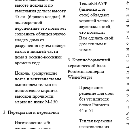
ф
ТеплоКНАУФ
высоте цоколя и по
р
(линейка для
умолчания делаем высоту
д
стен) обладают
45 см. (6 рядов кладки). В
д
хорошей тепло- и
долгосрочной
и
звукоизоляцией,
перспективе это помогает
и
что позволит
сохранить облицовочную
Вам сделать свой
кладку дома от
с
дом теплым и
разрушения путем набора
н
тихим.
влаги в нижней части
д
дома в осенне-весенние
5. Крупноформатный
с
времена года.
керамический блок
п
Poroterm концерна
л
Цоколь, армирующие
Wienerberger
и
пояса и вентканалы мы
м
выполняем только из
Прекрасное
н
полнотелого кирпича
решение для стен
р
высокой прочности
без утеплителя –
с
марки не ниже М-150.
блоки Poroterm
ц
44 и 51.
3. Перекрытия и перемычки
р
е
Теплая керамика
Изготовление ж/б
п
изготовлена из
перемычек и плит