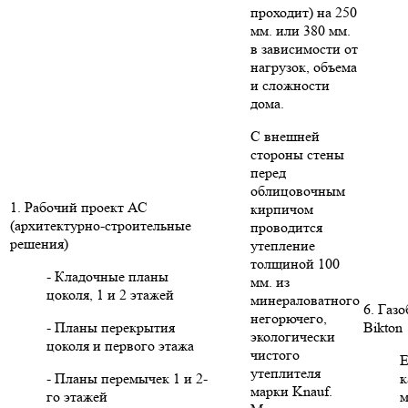
проходит) на 250
мм. или 380 мм.
в зависимости от
нагрузок, объема
и сложности
дома.
С внешней
стороны стены
перед
облицовочным
1. Рабочий проект АС
кирпичом
(архитектурно-строительные
проводится
решения)
утепление
толщиной 100
- Кладочные планы
мм. из
цоколя, 1 и 2 этажей
минераловатного
6. Газ
негорючего,
- Планы перекрытия
Bikton
экологически
цоколя и первого этажа
чистого
Е
утеплителя
- Планы перемычек 1 и 2-
к
марки Knauf.
го этажей
м