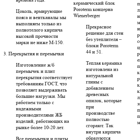
керамический блок
п
Poroterm концерна
л
Цоколь, армирующие
Wienerberger
и
пояса и вентканалы мы
м
выполняем только из
Прекрасное
н
полнотелого кирпича
решение для стен
р
высокой прочности
без утеплителя –
с
марки не ниже М-150.
блоки Poroterm
ц
44 и 51.
3. Перекрытия и перемычки
р
е
Теплая керамика
Изготовление ж/б
п
изготовлена из
перемычек и плит
к
натуральной
перекрытия соответствует
р
глины с
требованиям ГОСТ, что
к
добавлением
позволяет выдерживать
к
древесных
большие нагрузки. Мы
л
опилок, которые
работаем только с
э
при
надежными
п
производстве
производителями ЖБ
п
полностью
изделий, работающих на
м
сгорают. Так
рынке более 10-20 лет.
внутри кирпича
образуются
Все перемычки и плиты