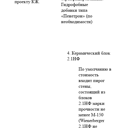
проекту КЖ.
Гидрофобные
добавки типа
«Пенетрон» (по
необходимости)
4. Керамический блок
2.1НФ
По умолчанию в
стоимость
входит пирог
стены,
состоящий из
блоков
2.1НФ марки
прочности не
менее М-150
(Wienerberger
2.1НФ не