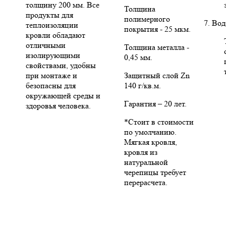
толщину 200 мм. Все
Толщина
продукты для
полимерного
7. Во
теплоизоляции
покрытия - 25 мкм.
кровли обладают
отличными
Толщина металла -
изолирующими
0,45 мм.
свойствами, удобны
при монтаже и
Защитный слой Zn
безопасны для
140 г/кв.м.
окружающей среды и
Гарантия – 20 лет.
здоровья человека.
*Стоит в стоимости
по умолчанию.
Мягкая кровля,
кровля из
натуральной
черепицы требует
перерасчета.