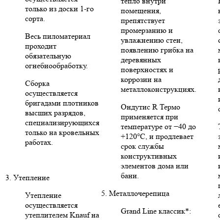
тепло внутри
только из доски 1-го
помещения,
сорта.
препятствует
промерзанию и
Весь пиломатериал
увлажнению стен,
проходит
появлению грибка на
обязательную
деревянных
огнебиообработку.
поверхностях и
коррозии на
Сборка
металлоконструкциях.
осуществляется
бригадами плотников
Ондутис R Термо
высших разрядов,
применяется при
специализирующихся
температуре от −40 до
только на кровельных
+120°C, и продлевает
работах.
срок службы
конструктивных
элементов дома или
бани.
3. Утепление
5. Металлочерепица
Утепление
осуществляется
Grand Line классик*:
утеплителем Knauf на