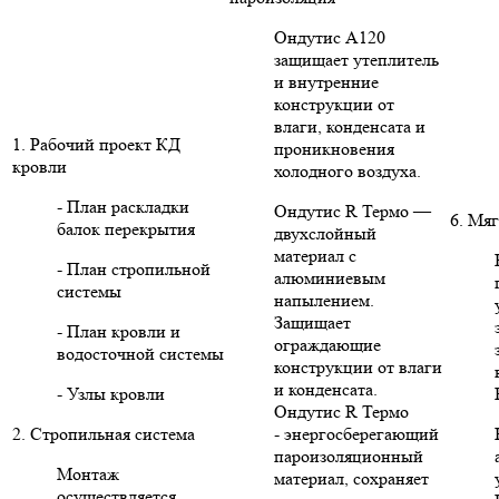
Ондутис А120
защищает утеплитель
и внутренние
конструкции от
влаги, конденсата и
1. Рабочий проект КД
проникновения
кровли
холодного воздуха.
- План раскладки
Ондутис R Термо —
6. Мяг
балок перекрытия
двухслойный
материал с
- План стропильной
алюминиевым
системы
напылением.
Защищает
- План кровли и
ограждающие
водосточной системы
конструкции от влаги
и конденсата.
- Узлы кровли
Ондутис R Термо
2. Стропильная система
- энергосберегающий
пароизоляционный
Монтаж
материал, сохраняет
осуществляется