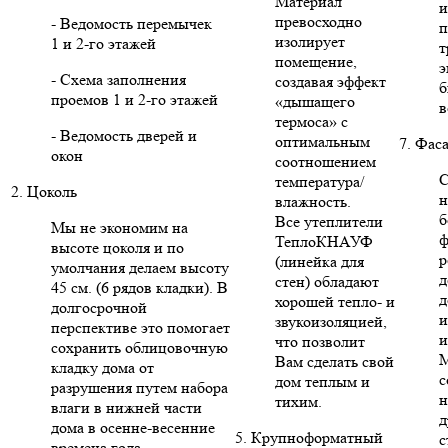
Материал
и
превосходно
- Ведомость перемычек
п
изолирует
1 и 2-го этажей
т
помещение,
э
- Схема заполнения
создавая эффект
б
проемов 1 и 2-го этажей
«дышащего
в
термоса» с
- Ведомость дверей и
оптимальным
7. Фас
окон
соотношением
С
температура/
2. Цоколь
н
влажность.
б
Все утеплители
Мы не экономим на
ф
ТеплоКНАУФ
высоте цоколя и по
р
(линейка для
умолчания делаем высоту
д
стен) обладают
45 см. (6 рядов кладки). В
д
хорошей тепло- и
долгосрочной
и
звукоизоляцией,
перспективе это помогает
и
что позволит
сохранить облицовочную
Вам сделать свой
кладку дома от
с
дом теплым и
разрушения путем набора
н
тихим.
влаги в нижней части
д
дома в осенне-весенние
5. Крупноформатный
с
времена года.