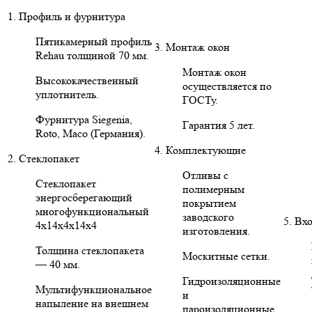
1. Профиль и фурнитура
Пятикамерный профиль
3. Монтаж окон
Rehau толщиной 70 мм.
Монтаж окон
Высококачественный
осуществляется по
уплотнитель.
ГОСТу.
Фурнитура Siegenia,
Гарантия 5 лет.
Roto, Maco (Германия).
4. Комплектующие
2. Стеклопакет
Отливы с
Стеклопакет
полимерным
энергосберегающий
покрытием
многофункциональный
заводского
5. Вх
4х14х4х14х4
изготовления.
Толщина стеклопакета
Москитные сетки.
— 40 мм.
Гидроизоляционные
Мультифункциональное
и
напыление на внешнем
пароизоляционные