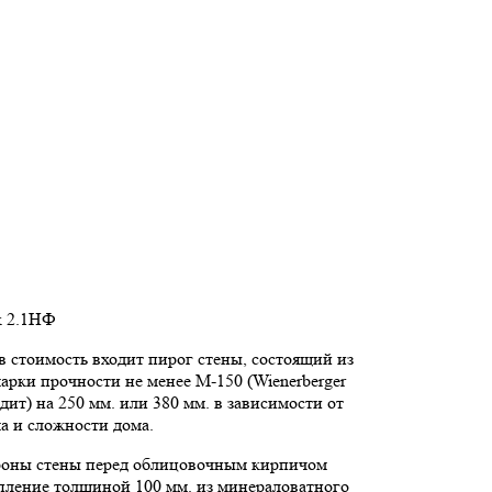
к 2.1НФ
 стоимость входит пирог стены, состоящий из
арки прочности не менее М-150 (Wienerberger
дит) на 250 мм. или 380 мм. в зависимости от
ма и сложности дома.
роны стены перед облицовочным кирпичом
пление толщиной 100 мм. из минераловатного