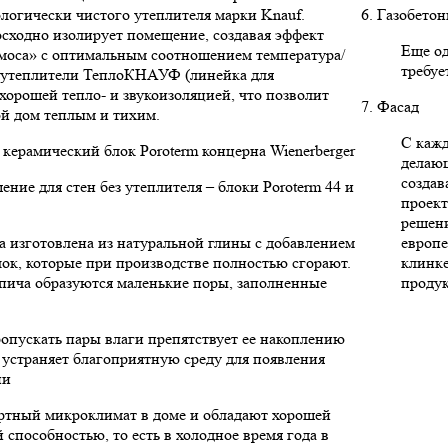
ологически чистого утеплителя марки Knauf.
6. Газобето
сходно изолирует помещение, создавая эффект
Еще од
моса» с оптимальным соотношением температура/
требуе
е утеплители ТеплоКНАУФ (линейка для
 хорошей тепло- и звукоизоляцией, что позволит
7. Фасад
ой дом теплым и тихим.
С кажд
керамический блок Poroterm концерна Wienerberger
делаю
создав
ние для стен без утеплителя – блоки Poroterm 44 и
проект
решени
а изготовлена из натуральной глины с добавлением
европе
ок, которые при производстве полностью сгорают.
клинк
пича образуются маленькие поры, заполненные
продук
опускать пары влаги препятствует ее накоплению
 устраняет благоприятную среду для появления
ни
ртный микроклимат в доме и обладают хорошей
 способностью, то есть в холодное время года в