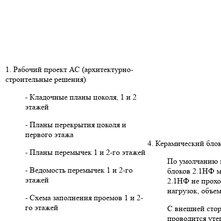
1. Рабочий проект АС (архитектурно-
строительные решения)
- Кладочные планы цоколя, 1 и 2
этажей
- Планы перекрытия цоколя и
первого этажа
4. Керамический бло
- Планы перемычек 1 и 2-го этажей
По умолчанию в
- Ведомость перемычек 1 и 2-го
блоков 2.1НФ м
этажей
2.1НФ не прохо
нагрузок, объе
- Схема заполнения проемов 1 и 2-
го этажей
С внешней сто
проводится уте