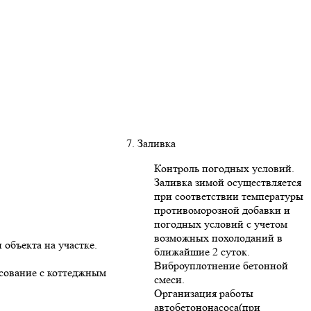
7. Заливка
Контроль погодных условий.
Заливка зимой осуществляется
при соответствии температуры
противоморозной добавки и
погодных условий с учетом
возможных похолоданий в
 объекта на участке.
ближайшие 2 суток.
Виброуплотнение бетонной
асование с коттеджным
смеси.
Организация работы
автобетононасоса(при