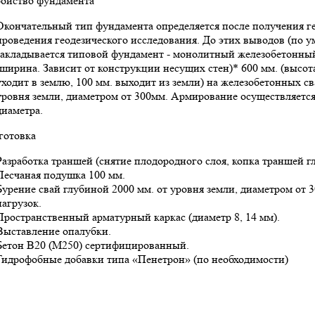
ройство фундамента
Окончательный тип фундамента определяется после получения ге
проведения геодезического исследования. До этих выводов (по 
закладывается типовой фундамент - монолитный железобетонный
(ширина. Зависит от конструкции несущих стен)* 600 мм. (высота
уходит в землю, 100 мм. выходит из земли) на железобетонных с
уровня земли, диаметром от 300мм. Армирование осуществляется
диаметра.
готовка
Разработка траншей (снятие плодородного слоя, копка траншей г
Песчаная подушка 100 мм.
Бурение свай глубиной 2000 мм. от уровня земли, диаметром от 3
нагрузок.
Пространственный арматурный каркас (диаметр 8, 14 мм).
Выставление опалубки.
Бетон В20 (М250) сертифицированный.
Гидрофобные добавки типа «Пенетрон» (по необходимости)