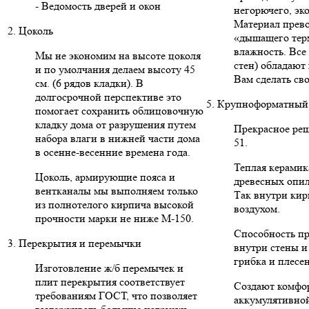
- Ведомость дверей и окон
негорючего, эк
Материал прево
2. Цоколь
«дышащего тер
влажность. Вс
Мы не экономим на высоте цоколя
стен) обладают
и по умолчания делаем высоту 45
Вам сделать св
см. (6 рядов кладки). В
долгосрочной перспективе это
5. Крупноформатный 
помогает сохранить облицовочную
кладку дома от разрушения путем
Прекрасное реше
набора влаги в нижней части дома
51.
в осенне-весенние времена года.
Теплая керамик
Цоколь, армирующие пояса и
древесных опил
вентканалы мы выполняем только
Так внутри кир
из полнотелого кирпича высокой
воздухом.
прочности марки не ниже М-150.
Способность пр
3. Перекрытия и перемычки
внутри стены и
грибка и плесе
Изготовление ж/б перемычек и
плит перекрытия соответствует
Создают комфо
требованиям ГОСТ, что позволяет
аккумулятивной