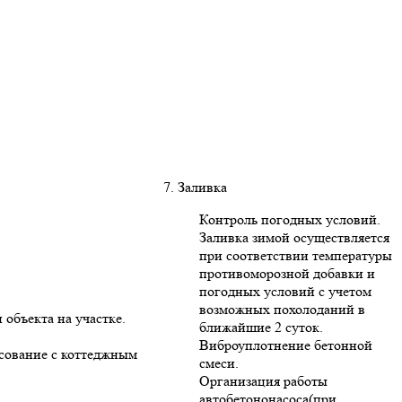
7. Заливка
Контроль погодных условий.
Заливка зимой осуществляется
при соответствии температуры
противоморозной добавки и
погодных условий с учетом
возможных похолоданий в
 объекта на участке.
ближайшие 2 суток.
Виброуплотнение бетонной
асование с коттеджным
смеси.
Организация работы
автобетононасоса(при