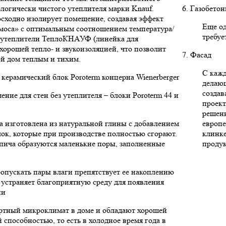
ологически чистого утеплителя марки Knauf.
6. Газобето
сходно изолирует помещение, создавая эффект
Еще од
моса» с оптимальным соотношением температура/
требуе
е утеплители ТеплоКНАУФ (линейка для
 хорошей тепло- и звукоизоляцией, что позволит
7. Фасад
ой дом теплым и тихим.
С кажд
керамический блок Poroterm концерна Wienerberger
делаю
создав
ние для стен без утеплителя – блоки Poroterm 44 и
проект
решени
а изготовлена из натуральной глины с добавлением
европе
ок, которые при производстве полностью сгорают.
клинк
пича образуются маленькие поры, заполненные
продук
опускать пары влаги препятствует ее накоплению
 устраняет благоприятную среду для появления
ни
ртный микроклимат в доме и обладают хорошей
 способностью, то есть в холодное время года в