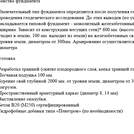
ройство фундамента
Окончательный тип фундамента определяется после получения ге
проведения геодезического исследования. До этих выводов (по 
закладывается типовой фундамент - монолитный железобетонный
(ширина. Зависит от конструкции несущих стен)* 600 мм. (высота
уходит в землю, 100 мм. выходит из земли) на железобетонных с
уровня земли, диаметром от 300мм. Армирование осуществляется
диаметра.
готовка
Разработка траншей (снятие плодородного слоя, копка траншей г
Песчаная подушка 100 мм.
Бурение свай глубиной 2000 мм. от уровня земли, диаметром от 3
нагрузок.
Пространственный арматурный каркас (диаметр 8, 14 мм).
Выставление опалубки.
Бетон В20 (М250) сертифицированный.
Гидрофобные добавки типа «Пенетрон» (по необходимости)