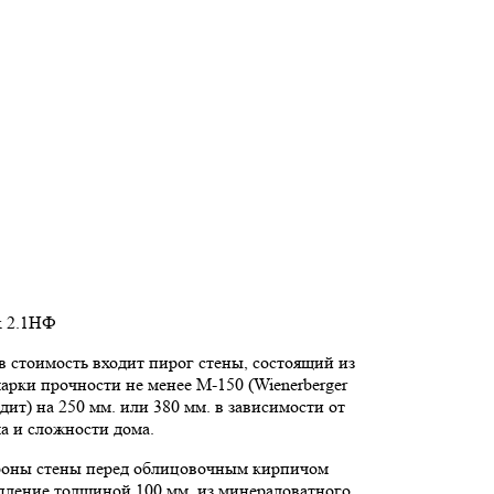
к 2.1НФ
 стоимость входит пирог стены, состоящий из
арки прочности не менее М-150 (Wienerberger
дит) на 250 мм. или 380 мм. в зависимости от
ма и сложности дома.
роны стены перед облицовочным кирпичом
пление толщиной 100 мм. из минераловатного