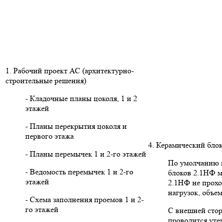
1. Рабочий проект АС (архитектурно-
строительные решения)
- Кладочные планы цоколя, 1 и 2
этажей
- Планы перекрытия цоколя и
первого этажа
4. Керамический бло
- Планы перемычек 1 и 2-го этажей
По умолчанию в
- Ведомость перемычек 1 и 2-го
блоков 2.1НФ м
этажей
2.1НФ не прохо
нагрузок, объе
- Схема заполнения проемов 1 и 2-
го этажей
С внешней сто
проводится уте