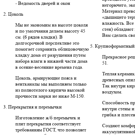
- Ведомость дверей и окон
негорючего, эк
Материал прево
2. Цоколь
«дышащего тер
влажность. Вс
Мы не экономим на высоте цоколя
стен) обладают
и по умолчания делаем высоту 45
Вам сделать св
см. (6 рядов кладки). В
долгосрочной перспективе это
5. Крупноформатный 
помогает сохранить облицовочную
кладку дома от разрушения путем
Прекрасное реше
набора влаги в нижней части дома
51.
в осенне-весенние времена года.
Теплая керамик
Цоколь, армирующие пояса и
древесных опил
вентканалы мы выполняем только
Так внутри кир
из полнотелого кирпича высокой
воздухом.
прочности марки не ниже М-150.
Способность пр
3. Перекрытия и перемычки
внутри стены и
грибка и плесе
Изготовление ж/б перемычек и
плит перекрытия соответствует
Создают комфо
требованиям ГОСТ, что позволяет
аккумулятивной