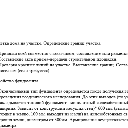
метка дома на участке. Определение границ участка
Привязка осей совместно с заказчиком, составление акта разметки
Составление акта приема-передачи строительной площадки.
Проверка красных линий на участке. Выставление границ. Согл
поселком (если требуется).
ройство фундамента
Окончательный тип фундамента определяется после получения ге
проведения геодезического исследования. До этих выводов (по 
закладывается типовой фундамент - монолитный железобетонный
(ширина. Зависит от конструкции несущих стен)* 600 мм. (высота
уходит в землю, 100 мм. выходит из земли) на железобетонных с
уровня земли, диаметром от 300мм. Армирование осуществляется
диаметра.