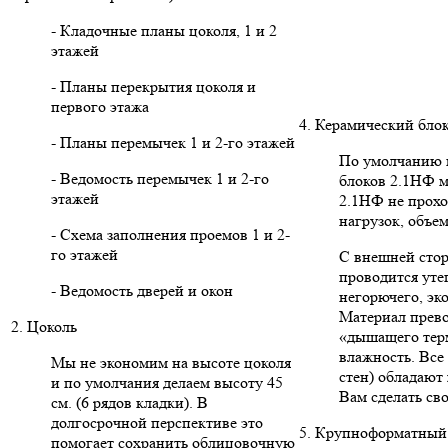
- Кладочные планы цоколя, 1 и 2
этажей
- Планы перекрытия цоколя и
первого этажа
4. Керамический бло
- Планы перемычек 1 и 2-го этажей
По умолчанию в
- Ведомость перемычек 1 и 2-го
блоков 2.1НФ м
этажей
2.1НФ не прохо
нагрузок, объе
- Схема заполнения проемов 1 и 2-
го этажей
С внешней сто
проводится уте
- Ведомость дверей и окон
негорючего, эк
Материал прево
2. Цоколь
«дышащего тер
влажность. Вс
Мы не экономим на высоте цоколя
стен) обладают
и по умолчания делаем высоту 45
Вам сделать св
см. (6 рядов кладки). В
долгосрочной перспективе это
5. Крупноформатный 
помогает сохранить облицовочную