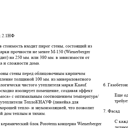
к 2.1НФ
 стоимость входит пирог стены, состоящий из
арки прочности не менее М-150 (Wienerberger
дит) на 250 мм. или 380 мм. в зависимости от
ма и сложности дома.
роны стены перед облицовочным кирпичом
пление толщиной 100 мм. из минераловатного
ологически чистого утеплителя марки Knauf.
6. Газобето
сходно изолирует помещение, создавая эффект
Еще од
моса» с оптимальным соотношением температура/
требуе
е утеплители ТеплоКНАУФ (линейка для
 хорошей тепло- и звукоизоляцией, что позволит
7. Фасад
ой дом теплым и тихим.
С кажд
керамический блок Poroterm концерна Wienerberger
делаю