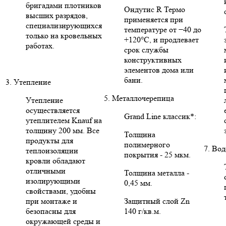
бригадами плотников
Ондутис R Термо
высших разрядов,
применяется при
специализирующихся
температуре от −40 до
только на кровельных
+120°C, и продлевает
работах.
срок службы
конструктивных
элементов дома или
бани.
3. Утепление
5. Металлочерепица
Утепление
осуществляется
Grand Line классик*:
утеплителем Knauf на
толщину 200 мм. Все
Толщина
продукты для
полимерного
7. Во
теплоизоляции
покрытия - 25 мкм.
кровли обладают
отличными
Толщина металла -
изолирующими
0,45 мм.
свойствами, удобны
при монтаже и
Защитный слой Zn
безопасны для
140 г/кв.м.
окружающей среды и