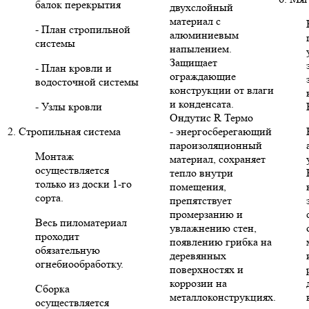
балок перекрытия
двухслойный
материал с
- План стропильной
алюминиевым
системы
напылением.
Защищает
- План кровли и
ограждающие
водосточной системы
конструкции от влаги
и конденсата.
- Узлы кровли
Ондутис R Термо
2. Стропильная система
- энергосберегающий
пароизоляционный
Монтаж
материал, сохраняет
осуществляется
тепло внутри
только из доски 1-го
помещения,
сорта.
препятствует
промерзанию и
Весь пиломатериал
увлажнению стен,
проходит
появлению грибка на
обязательную
деревянных
огнебиообработку.
поверхностях и
коррозии на
Сборка
металлоконструкциях.
осуществляется