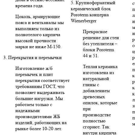
5. Крупноформатный
с
времена года.
керамический блок
п
Poroterm концерна
л
Цоколь, армирующие
Wienerberger
и
пояса и вентканалы мы
м
выполняем только из
Прекрасное
н
полнотелого кирпича
решение для стен
р
высокой прочности
без утеплителя –
с
марки не ниже М-150.
блоки Poroterm
ц
44 и 51.
3. Перекрытия и перемычки
р
е
Теплая керамика
Изготовление ж/б
п
изготовлена из
перемычек и плит
к
натуральной
перекрытия соответствует
р
глины с
требованиям ГОСТ, что
к
добавлением
позволяет выдерживать
к
древесных
большие нагрузки. Мы
л
опилок, которые
работаем только с
э
при
надежными
п
производстве
производителями ЖБ
п
полностью
изделий, работающих на
м
сгорают. Так
рынке более 10-20 лет.
внутри кирпича