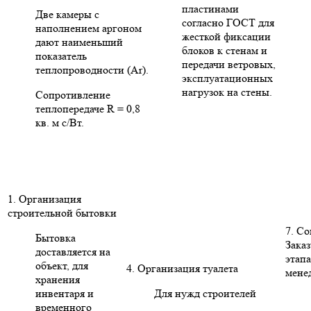
пластинами
Две камеры с
согласно ГОСТ для
наполнением аргоном
жесткой фиксации
дают наименьший
блоков к стенам и
показатель
передачи ветровых,
теплопроводности (Ar).
эксплуатационных
нагрузок на стены.
Сопротивление
теплопередаче R = 0,8
кв. м с/Вт.
1. Организация
строительной бытовки
7. С
Бытовка
Заказ
доставляется на
этапа
объект, для
4. Организация туалета
мене
хранения
инвентаря и
Для нужд строителей
временного