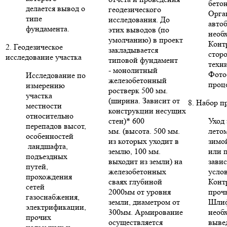
бето
делается вывод о
геодезического
Орга
типе
исследования. До
авто
фундамента.
этих выводов (по
необ
умолчанию) в проект
Конт
2. Геодезическое
закладывается
стор
исследование участка
типовой фундамент
техни
- монолитный
Фото
Исследование по
железобетонный
проце
измерению
ростверк 500 мм.
участка
(ширина. Зависит от
8. Набор п
местности
конструкции несущих
относительно
стен)* 600
Уход 
перепадов высот,
мм. (высота. 500 мм.
летом
особенностей
из которых уходит в
зимо
ландшафта,
землю, 100 мм.
или п
подъездных
выходит из земли) на
зави
путей,
железобетонных
усло
прохождения
сваях глубиной
Конт
сетей
2000мм от уровня
проч
газоснабжения,
земли, диаметром от
Шлиф
электрификации,
300мм. Армирование
необ
прочих
осуществляется
выве