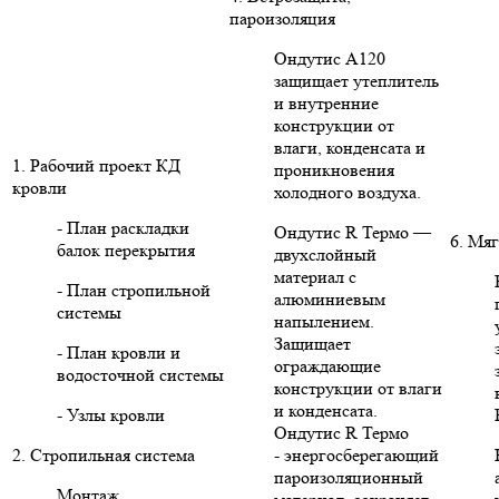
пароизоляция
Ондутис А120
защищает утеплитель
и внутренние
конструкции от
влаги, конденсата и
1. Рабочий проект КД
проникновения
кровли
холодного воздуха.
- План раскладки
Ондутис R Термо —
6. Мяг
балок перекрытия
двухслойный
материал с
- План стропильной
алюминиевым
системы
напылением.
Защищает
- План кровли и
ограждающие
водосточной системы
конструкции от влаги
и конденсата.
- Узлы кровли
Ондутис R Термо
2. Стропильная система
- энергосберегающий
пароизоляционный
Монтаж