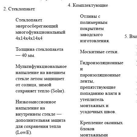
4. Комплектующие
2. Стеклопакет
Отливы с
Стеклопакет
полимерным
энергосберегающий
покрытием
многофункциональный
заводского
5. Вх
4х14х4х14х4
изготовления.
Толщина стеклопакета
Москитные сетки.
— 40 мм.
Гидроизоляционные
Мультифункциональное
и
напыление на внешнем
пароизоляционные
стекле летом защищает
ленты,
от солнца, зимой
препятствующие
сохраняет тепло (Solar).
попаданию влаги в
утеплитель
Низкоэмиссионное
монтажных и
напыление на
усадочных швов.
внутреннем стекле —
дополнительная защита
Крепление оконных
для сохранения тепла
блоков
(LowE).
монтажными