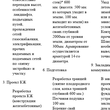
стен)* 600
Уход 
перепадов высот,
мм. (высота. 500 мм.
летом
особенностей
из которых уходит в
зимо
ландшафта,
землю, 100 мм.
или п
подъездных
выходит из земли) на
зави
путей,
железобетонных
усло
прохождения
сваях глубиной
Конт
сетей
2000мм от уровня
проч
газоснабжения,
земли, диаметром от
Шлиф
электрификации,
300мм. Армирование
необ
прочих
осуществляется
выве
надземных и
арматурой 14-го
точн
подземных сетей
диаметра.
по «пятну
9. Закладн
застройки» и
6. Подготовка
коммуника
участку.
Разработка траншей
В за
3. Проект КЖ
(снятие плодородного
проек
слоя, копка траншей
фунд
Разработка
глубиной 600 мм.)
фунд
проекта КЖ
Песчаная подушка
устр
(конструкции
100 мм.
закла
железобетонные)
Бурение свай
дом 