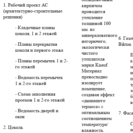
1. Рабочий проект АС
кирпичом
(архитектурно-строительные
проводится
решения)
утепление
толщиной 100
- Кладочные планы
мм. из
цоколя, 1 и 2 этажей
минераловатного
6. Газ
негорючего,
- Планы перекрытия
Bikton
экологически
цоколя и первого этажа
чистого
Е
утеплителя
- Планы перемычек 1 и 2-
к
марки Knauf.
го этажей
м
Материал
и
превосходно
- Ведомость перемычек
п
изолирует
1 и 2-го этажей
т
помещение,
э
- Схема заполнения
создавая эффект
б
проемов 1 и 2-го этажей
«дышащего
в
термоса» с
- Ведомость дверей и
оптимальным
7. Фас
окон
соотношением
С
температура/
2. Цоколь
н
влажность.