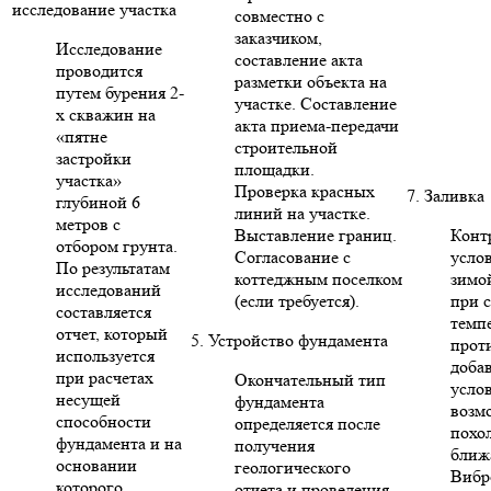
исследование участка
совместно с
заказчиком,
Исследование
составление акта
проводится
разметки объекта на
путем бурения 2-
участке. Составление
х скважин на
акта приема-передачи
«пятне
строительной
застройки
площадки.
участка»
Проверка красных
7. Заливка
глубиной 6
линий на участке.
метров с
Выставление границ.
Конт
отбором грунта.
Согласование с
усло
По результатам
коттеджным поселком
зимо
исследований
(если требуется).
при 
составляется
темп
отчет, который
5. Устройство фундамента
прот
используется
доба
при расчетах
Окончательный тип
усло
несущей
фундамента
возм
способности
определяется после
похо
фундамента и на
получения
ближ
основании
геологического
Вибр
которого
отчета и проведения