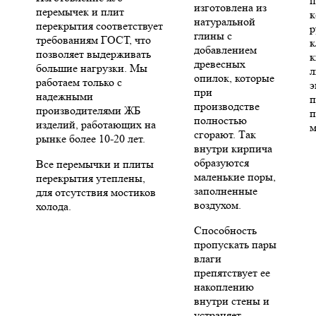
п
изготовлена из
перемычек и плит
к
натуральной
перекрытия соответствует
р
глины с
требованиям ГОСТ, что
к
добавлением
позволяет выдерживать
к
древесных
большие нагрузки. Мы
л
опилок, которые
работаем только с
э
при
надежными
п
производстве
производителями ЖБ
п
полностью
изделий, работающих на
м
сгорают. Так
рынке более 10-20 лет.
внутри кирпича
образуются
Все перемычки и плиты
маленькие поры,
перекрытия утеплены,
заполненные
для отсутствия мостиков
воздухом.
холода.
Способность
пропускать пары
влаги
препятствует ее
накоплению
внутри стены и
устраняет