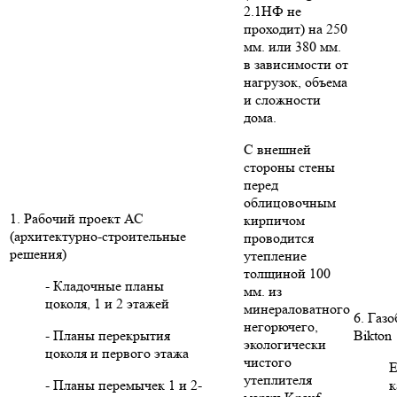
2.1НФ не
проходит) на 250
мм. или 380 мм.
в зависимости от
нагрузок, объема
и сложности
дома.
С внешней
стороны стены
перед
облицовочным
1. Рабочий проект АС
кирпичом
(архитектурно-строительные
проводится
решения)
утепление
толщиной 100
- Кладочные планы
мм. из
цоколя, 1 и 2 этажей
минераловатного
6. Газ
негорючего,
- Планы перекрытия
Bikton
экологически
цоколя и первого этажа
чистого
Е
утеплителя
- Планы перемычек 1 и 2-
к