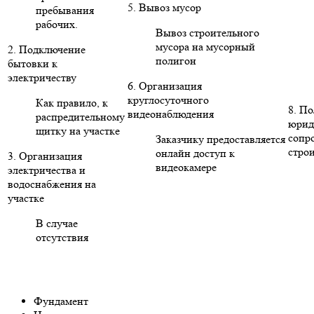
5. Вывоз мусор
пребывания
рабочих.
Вывоз строительного
мусора на мусорный
2. Подключение
полигон
бытовки к
электричеству
6. Организация
круглосуточного
Как правило, к
8. П
видеонаблюдения
распредительному
юрид
щитку на участке
сопр
Заказчику предоставляется
стро
онлайн доступ к
3. Организация
видеокамере
электричества и
водоснабжения на
участке
В случае
отсутствия
Фундамент