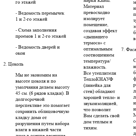
марки Knauf.
го этажей
м
Материал
и
превосходно
- Ведомость перемычек
п
изолирует
1 и 2-го этажей
т
помещение,
э
- Схема заполнения
создавая эффект
б
проемов 1 и 2-го этажей
«дышащего
в
термоса» с
- Ведомость дверей и
оптимальным
7. Фас
окон
соотношением
С
температура/
2. Цоколь
н
влажность.
б
Все утеплители
Мы не экономим на
ф
ТеплоКНАУФ
высоте цоколя и по
р
(линейка для
умолчания делаем высоту
д
стен) обладают
45 см. (6 рядов кладки). В
д
хорошей тепло- и
долгосрочной
и
звукоизоляцией,
перспективе это помогает
и
что позволит
сохранить облицовочную
Вам сделать свой
кладку дома от
с
дом теплым и
разрушения путем набора
н
тихим.
влаги в нижней части
д
дома в осенне-весенние