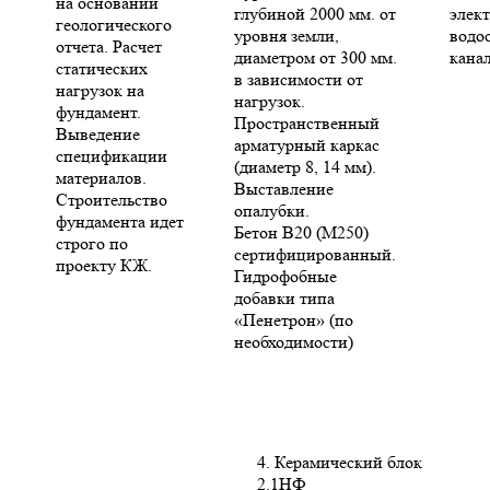
на основании
глубиной 2000 мм. от
элект
геологического
уровня земли,
водо
отчета. Расчет
диаметром от 300 мм.
кана
статических
в зависимости от
нагрузок на
нагрузок.
фундамент.
Пространственный
Выведение
арматурный каркас
спецификации
(диаметр 8, 14 мм).
материалов.
Выставление
Строительство
опалубки.
фундамента идет
Бетон В20 (М250)
строго по
сертифицированный.
проекту КЖ.
Гидрофобные
добавки типа
«Пенетрон» (по
необходимости)
4. Керамический блок
2.1НФ