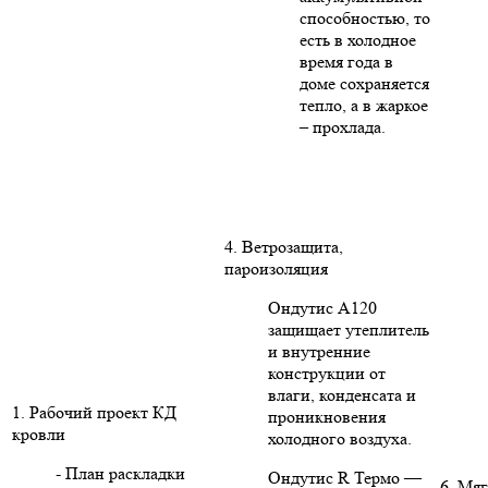
способностью, то
есть в холодное
время года в
доме сохраняется
тепло, а в жаркое
– прохлада.
4. Ветрозащита,
пароизоляция
Ондутис А120
защищает утеплитель
и внутренние
конструкции от
влаги, конденсата и
1. Рабочий проект КД
проникновения
кровли
холодного воздуха.
- План раскладки
Ондутис R Термо —
6. Мяг