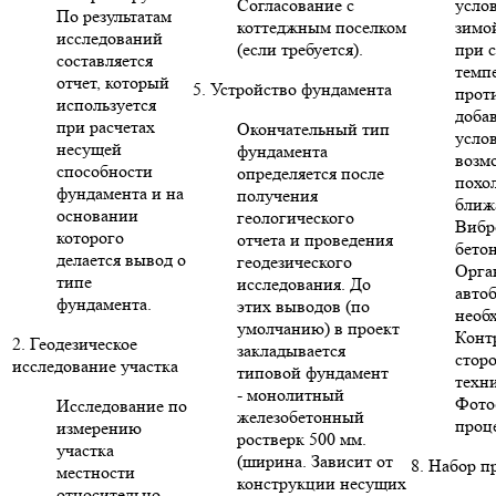
Согласование с
усло
По результатам
коттеджным поселком
зимо
исследований
(если требуется).
при 
составляется
темп
отчет, который
5. Устройство фундамента
прот
используется
доба
при расчетах
Окончательный тип
усло
несущей
фундамента
возм
способности
определяется после
похо
фундамента и на
получения
ближ
основании
геологического
Вибр
которого
отчета и проведения
бето
делается вывод о
геодезического
Орга
типе
исследования. До
авто
фундамента.
этих выводов (по
необ
умолчанию) в проект
Конт
2. Геодезическое
закладывается
стор
исследование участка
типовой фундамент
техни
- монолитный
Фото
Исследование по
железобетонный
проце
измерению
ростверк 500 мм.
участка
(ширина. Зависит от
8. Набор п
местности
конструкции несущих
относительно