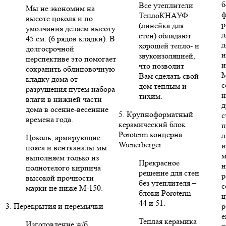
б
Все утеплители
Мы не экономим на
ф
ТеплоКНАУФ
высоте цоколя и по
р
(линейка для
умолчания делаем высоту
д
стен) обладают
45 см. (6 рядов кладки). В
д
хорошей тепло- и
долгосрочной
и
звукоизоляцией,
перспективе это помогает
и
что позволит
сохранить облицовочную
Вам сделать свой
кладку дома от
с
дом теплым и
разрушения путем набора
н
тихим.
влаги в нижней части
д
дома в осенне-весенние
5. Крупноформатный
с
времена года.
керамический блок
п
Poroterm концерна
л
Цоколь, армирующие
Wienerberger
и
пояса и вентканалы мы
м
выполняем только из
Прекрасное
н
полнотелого кирпича
решение для стен
р
высокой прочности
без утеплителя –
с
марки не ниже М-150.
блоки Poroterm
ц
44 и 51.
3. Перекрытия и перемычки
р
е
Теплая керамика
Изготовление ж/б