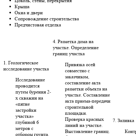
Цоколь, стены, перекрытия
Крыша
Окна и двери
Сопровождение строительства
Предчистовая отделка
4. Разметка дома на
участке. Определение
границ участка
1. Геологическое
Привязка осей
исследование участка
совместно с
заказчиком,
Исследование
составление акта
проводится
разметки объекта на
путем бурения 2-
участке. Составление
х скважин на
акта приема-передачи
«пятне
строительной
застройки
площадки.
участка»
Проверка красных
7. Заливка
глубиной 6
линий на участке.
метров с
Выставление границ.
Конт
отбором грунта.