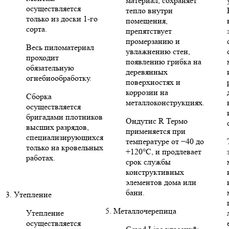
материал, сохраняет
осуществляется
тепло внутри
только из доски 1-го
помещения,
сорта.
препятствует
промерзанию и
Весь пиломатериал
увлажнению стен,
проходит
появлению грибка на
обязательную
деревянных
огнебиообработку.
поверхностях и
коррозии на
Сборка
металлоконструкциях.
осуществляется
бригадами плотников
Ондутис R Термо
высших разрядов,
применяется при
специализирующихся
температуре от −40 до
только на кровельных
+120°C, и продлевает
работах.
срок службы
конструктивных
элементов дома или
бани.
3. Утепление
5. Металлочерепица
Утепление
осуществляется