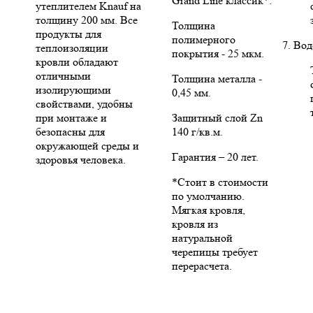
Grand Line классик*:
утеплителем Knauf на
толщину 200 мм. Все
Толщина
продукты для
полимерного
7. Во
теплоизоляции
покрытия - 25 мкм.
кровли обладают
отличными
Толщина металла -
изолирующими
0,45 мм.
свойствами, удобны
при монтаже и
Защитный слой Zn
безопасны для
140 г/кв.м.
окружающей среды и
Гарантия – 20 лет.
здоровья человека.
*Стоит в стоимости
по умолчанию.
Мягкая кровля,
кровля из
натуральной
черепицы требует
перерасчета.